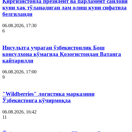
Қирғизистонда президент ва парламент сайлови
куни ҳақ тўланадиган дам олиш куни сифатида
белгиланди
06.08.2026, 17:30
6
Инсультга учраган ўзбекистонлик Бош
консулхона кўмагида Қозоғистондан Ватанга
қайтарилди
06.08.2026, 17:00
9
"Wildberries" логистика марказини
Ўзбекистонга кўчирмоқда
06.08.2026, 16:42
11