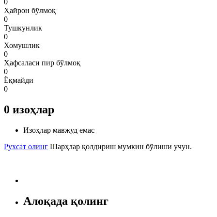
0
Ҳайрон бўлмоқ
0
Тушкунлик
0
Хомушлик
0
Ҳафсаласи пир бўлмоқ
0
Ёқмайди
0
0
изоҳлар
Изоҳлар мавжуд емас
Рухсат олинг
Шарҳлар қолдириш мумкин бўлиши учун.
Алоқада қолинг