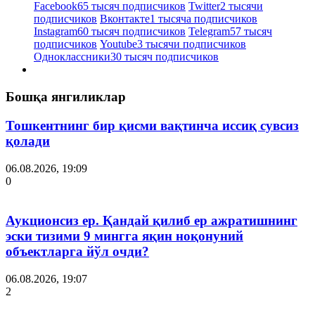
Facebook
65 тысяч подписчиков
Twitter
2 тысячи
подписчиков
Вконтакте
1 тысяча подписчиков
Instagram
60 тысяч подписчиков
Telegram
57 тысяч
подписчиков
Youtube
3 тысячи подписчиков
Одноклассники
30 тысяч подписчиков
Бошқа янгиликлар
Тошкентнинг бир қисми вақтинча иссиқ сувсиз
қолади
06.08.2026, 19:09
0
Аукционсиз ер. Қандай қилиб ер ажратишнинг
эски тизими 9 мингга яқин ноқонуний
объектларга йўл очди?
06.08.2026, 19:07
2