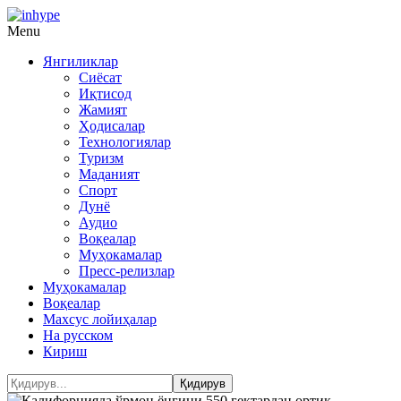
Menu
Янгиликлар
Сиёсат
Иқтисод
Жамият
Ҳодисалар
Технологиялар
Туризм
Маданият
Спорт
Дунё
Аудио
Воқеалар
Муҳокамалар
Пресс-релизлар
Муҳокамалар
Воқеалар
Махсус лойиҳалар
На русском
Кириш