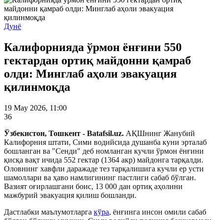
Дунё
Калифорнияда ўрмон ёнғини 550
гектардан ортиқ майдонни қамраб
олди: Минглаб аҳоли эвакуация
қилинмоқда
19 May 2026, 11:00
36
Ўзбекистон, Тошкент - Batafsil.uz.
АҚШнинг Жанубий
Калифорния штати, Сими водийсида душанба куни эрталаб
бошланган ва "Сенди" деб номланган кучли ўрмон ёнғини
қисқа вақт ичида 552 гектар (1364 акр) майдонга тарқалди.
Оловнинг хавфли даражаде тез тарқалишига кучли ер усти
шамоллари ва ҳаво намлигининг пастлиги сабаб бўлган.
Вазият оғирлашгани боис, 13 000 дан ортиқ аҳолини
мажбурий эвакуация қилиш бошланди.
Дастлабки маълумотларга
кўра
, ёнғинга инсон омили сабаб