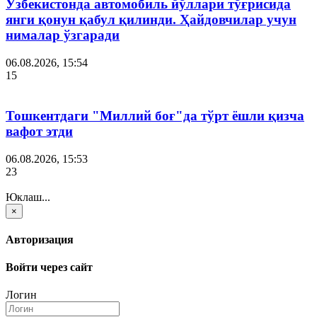
Ўзбекистонда автомобиль йўллари тўғрисида
янги қонун қабул қилинди. Ҳайдовчилар учун
нималар ўзгаради
06.08.2026, 15:54
15
Тошкентдаги "Миллий боғ"да тўрт ёшли қизча
вафот этди
06.08.2026, 15:53
23
Юклаш...
×
Авторизация
Войти через сайт
Логин