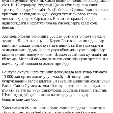
бўлган бўлиши мумкин. Сими водийси полиция бошқармаси
соат 10:17 атрофида Рудольф Драйв кўчасида бир киши
трактор бошқариб кетаётиб, кўз билан кўринмайдиган тошга
урилгани ва бундан чиққан учқун туфайли олов келиб
чиққани ҳақида хабар олган. Ёнғин тез орада Сенди авенюси
яқинроғидаги инфратузилма ва уй-жойларга хавф сола
бошлаган.
Ҳозирда оловни ўчиришга 550 дан ортиқ ўт ўчирувчи жалб
этилган. Лос-Анжлес мэри Карен Басс ваколатли идоралар
вазиятни диққат билан кузатаётганини ва Вентура округи
экипажларига ёрдам бериш учун қўшимча кучлар сафарбар
қилинганини маълум қилган. Шамол сусайиши кутилаётган
бўлса-да, Миллий об-ҳаво хизмати сешанба куни эрталаб яна
шамол кучайишидан огоҳлантирмоқда.
Вентура округи шерифининг фавқулодда вазиятлар хизмати
13 000 дан ортиқ аҳоли учун мажбурий эвакуация
буйруқларини эълон қилган. Эвакуация қилинган аҳоли учун
Ранчо Санта Сусана жамоат боғида вақтинчалик эвакуация
пункти ва тунаш учун фавқулодда бошпана ташкил этилган.
Шунингдек, уй ҳайвонлари ва отлар учун алоҳида
бошпаналар ҳам бор.
Ҳаво сифати ёмонлашгани боис, мактабларда машғулотлар
тўхтатилган. Жанубий Соҳил ҳаво сифатини бошқариш