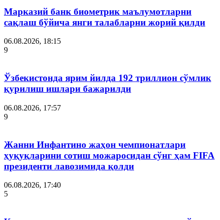
Марказий банк биометрик маълумотларни
сақлаш бўйича янги талабларни жорий қилди
06.08.2026, 18:15
9
Ўзбекистонда ярим йилда 192 триллион сўмлик
қурилиш ишлари бажарилди
06.08.2026, 17:57
9
Жанни Инфантино жаҳон чемпионатлари
ҳуқуқларини сотиш можаросидан сўнг ҳам FIFA
президенти лавозимида қолди
06.08.2026, 17:40
5