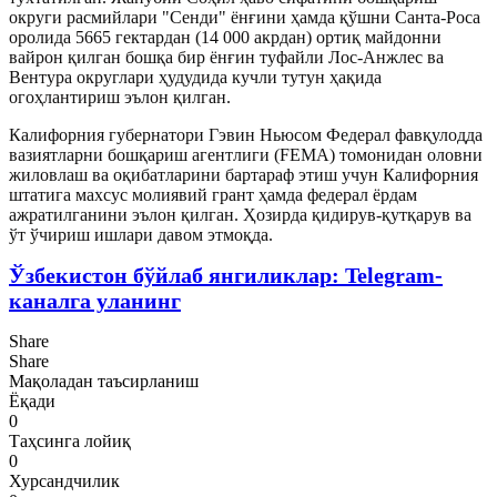
округи расмийлари "Сенди" ёнғини ҳамда қўшни Санта-Роса
оролида 5665 гектардан (14 000 акрдан) ортиқ майдонни
вайрон қилган бошқа бир ёнғин туфайли Лос-Анжлес ва
Вентура округлари ҳудудида кучли тутун ҳақида
огоҳлантириш эълон қилган.
Калифорния губернатори Гэвин Ньюсом Федерал фавқулодда
вазиятларни бошқариш агентлиги (FEMA) томонидан оловни
жиловлаш ва оқибатларини бартараф этиш учун Калифорния
штатига махсус молиявий грант ҳамда федерал ёрдам
ажратилганини эълон қилган. Ҳозирда қидирув-қутқарув ва
ўт ўчириш ишлари давом этмоқда.
Ўзбекистон бўйлаб янгиликлар: Telegram-
каналга уланинг
Share
Share
Мақоладан таъсирланиш
Ёқади
0
Таҳсинга лойиқ
0
Хурсандчилик