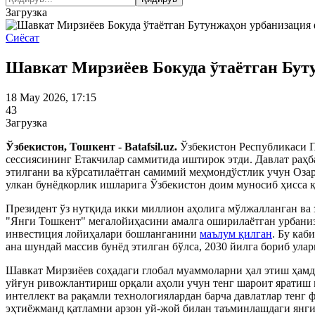
Загрузка
Сиёсат
Шавкат Мирзиёев Бокуда ўтаётган Бут
18 May 2026, 17:15
43
Загрузка
Ўзбекистон, Тошкент - Batafsil.uz.
Ўзбекистон Республикаси 
сессиясининг Етакчилар саммитида иштирок этди.
Давлат раҳб
этилгани ва кўрсатилаётган самимий меҳмондўстлик учун Оза
улкан бунёдкорлик ишларига Ўзбекистон доим муносиб ҳисса 
Президент ўз нутқида икки миллион аҳолига мўлжалланган ва 
"Янги Тошкент" мегалойиҳасини амалга оширилаётган урбаниз
инвестиция лойиҳалари бошланганини
маълум қилган
. Бу каб
ана шундай массив бунёд этилган бўлса, 2030 йилга бориб улар
Шавкат Мирзиёев соҳадаги глобал муаммоларни ҳал этиш ҳамд
уйғун ривожлантириш орқали аҳоли учун тенг шароит яратиш 
интеллект ва рақамли технологиялардан барча давлатлар тенг
эҳтиёжманд қатламни арзон уй-жой билан таъминлашдаги янги