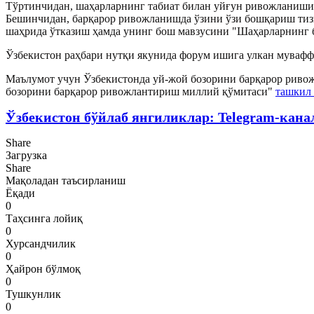
Тўртинчидан, шаҳарларнинг табиат билан уйғун ривожланиши
Бешинчидан, барқарор ривожланишда ўзини ўзи бошқариш ти
шаҳрида ўтказиш ҳамда унинг бош мавзусини "Шаҳарларнинг 
Ўзбекистон раҳбари нутқи якунида форум ишига улкан мувафф
Маълумот учун Ўзбекистонда уй-жой бозорини барқарор риво
бозорини барқарор ривожлантириш миллий қўмитаси"
ташкил
Ўзбекистон бўйлаб янгиликлар: Telegram-кана
Share
Загрузка
Share
Мақоладан таъсирланиш
Ёқади
0
Таҳсинга лойиқ
0
Хурсандчилик
0
Ҳайрон бўлмоқ
0
Тушкунлик
0