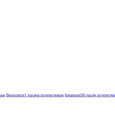
ков
Вконтакте
1 тысяча подписчиков
Instagram
58 тысяч подписчи