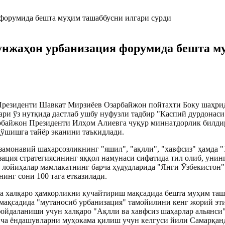
унжаҳон урбанизация форумида бешта му
Президенти Шавкат Мирзиёев Озарбайжон пойтахти Боку шаҳрид
ари ўз нутқида дастлаб ушбу нуфузли тадбир "Каспий дурдонас
рбайжон Президенти Илҳом Алиевга чуқур миннатдорлик билдир
қўшишга тайёр эканини таъкидлади.
замонавий шаҳарсозликнинг "яшил", "ақлли", "хавфсиз" ҳамда "
ация стратегиясининг яққол намунаси сифатида тил олиб, унин
и лойиҳалар мамлакатнинг барча ҳудудларида "Янги Ўзбекистон"
нинг сони 100 тага етказилади.
а халқаро ҳамкорликни кучайтириш мақсадида бешта муҳим таша
мақсадида "мутаносиб урбанизация" тамойилини кенг жорий эт
 фойдаланиши учун халқаро "Ақлли ва хавфсиз шаҳарлар альянси
ча ёндашувларни муҳокама қилиш учун келгуси йили Самарқанд