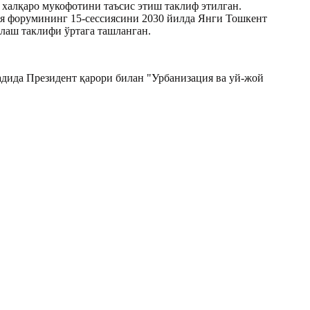
алқаро мукофотини таъсис этиш таклиф этилган.
я форумининг 15-сессиясини 2030 йилда Янги Тошкент
лаш таклифи ўртага ташланган.
дида Президент қарори билан "Урбанизация ва уй-жой