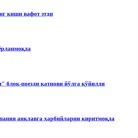
нг киши вафот этди
ёрланмоқда
и" блок-поезди қатнови йўлга қўйилди
спания анклавга ҳарбийларни киритмоқда