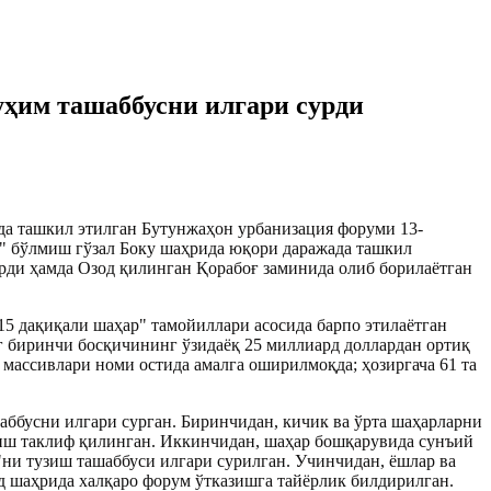
ҳим ташаббусни илгари сурди
а ташкил этилган Бутунжаҳон урбанизация форуми 13-
и" бўлмиш гўзал Боку шаҳрида юқори даражада ташкил
ди ҳамда Озод қилинган Қорабоғ заминида олиб борилаётган
15 дақиқали шаҳар" тамойиллари асосида барпо этилаётган
г биринчи босқичининг ўзидаёқ 25 миллиард доллардан ортиқ
 массивлари номи остида амалга оширилмоқда; ҳозиргача 61 та
ббусни илгари сурган. Биринчидан, кичик ва ўрта шаҳарларни
иш таклиф қилинган. Иккинчидан, шаҳар бошқарувида сунъий
"ни тузиш ташаббуси илгари сурилган. Учинчидан, ёшлар ва
 шаҳрида халқаро форум ўтказишга тайёрлик билдирилган.