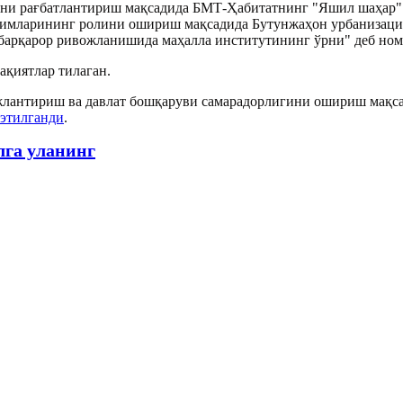
ни рағбатлантириш мақсадида БМТ-Ҳабитатнинг "Яшил шаҳар" х
зимларининг ролини ошириш мақсадида Бутунжаҳон урбанизаци
барқарор ривожланишида маҳалла институтининг ўрни" деб ном
ақиятлар тилаган.
жлантириш ва давлат бошқаруви самарадорлигини ошириш мақса
 этилганди
.
лга уланинг