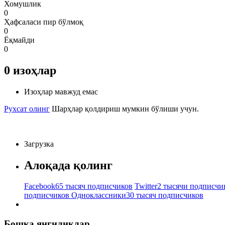
Хомушлик
0
Ҳафсаласи пир бўлмоқ
0
Ёқмайди
0
0
изоҳлар
Изоҳлар мавжуд емас
Рухсат олинг
Шарҳлар қолдириш мумкин бўлиши учун.
Загрузка
Алоқада қолинг
Facebook
65 тысяч подписчиков
Twitter
2 тысячи подписчи
подписчиков
Одноклассники
30 тысяч подписчиков
Бошқа янгиликлар