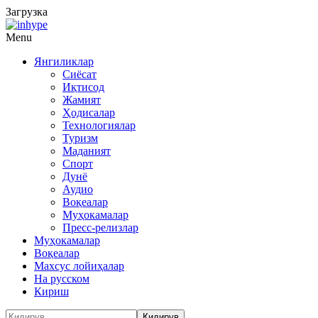
Загрузка
Menu
Янгиликлар
Сиёсат
Иқтисод
Жамият
Ҳодисалар
Технологиялар
Туризм
Маданият
Спорт
Дунё
Аудио
Воқеалар
Муҳокамалар
Пресс-релизлар
Муҳокамалар
Воқеалар
Махсус лойиҳалар
На русском
Кириш