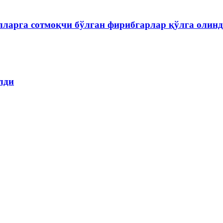
лларга сотмоқчи бўлган фирибгарлар қўлга олин
лди