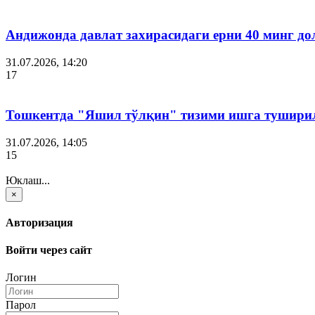
Андижонда давлат захирасидаги ерни 40 минг до
31.07.2026, 14:20
17
Тошкентда "Яшил тўлқин" тизими ишга тушири
31.07.2026, 14:05
15
Юклаш...
×
Авторизация
Войти через сайт
Логин
Парол