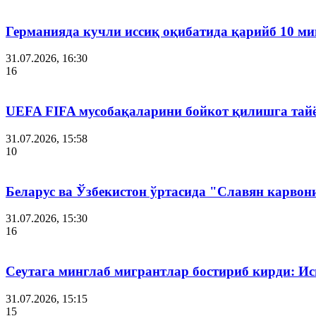
Германияда кучли иссиқ оқибатида қарийб 10 ми
31.07.2026, 16:30
16
UEFA FIFA мусобақаларини бойкот қилишга тай
31.07.2026, 15:58
10
Беларус ва Ўзбекистон ўртасида "Славян карвон
31.07.2026, 15:30
16
Сеутага минглаб мигрантлар бостириб кирди: И
31.07.2026, 15:15
15