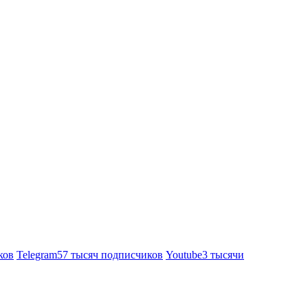
ков
Telegram
57 тысяч подписчиков
Youtube
3 тысячи