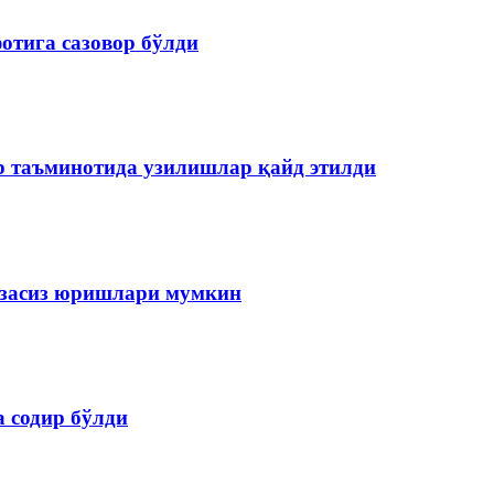
отига сазовор бўлди
р таъминотида узилишлар қайд этилди
изасиз юришлари мумкин
 содир бўлди