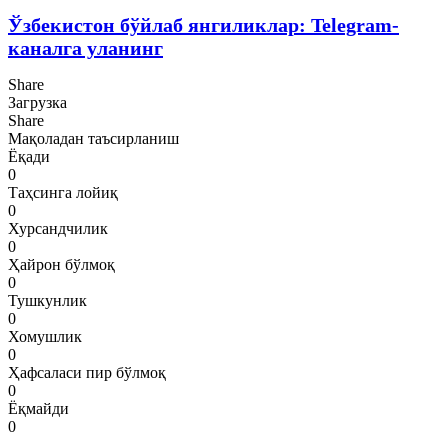
Ўзбекистон бўйлаб янгиликлар: Telegram-
каналга уланинг
Share
Загрузка
Share
Мақоладан таъсирланиш
Ёқади
0
Таҳсинга лойиқ
0
Хурсандчилик
0
Ҳайрон бўлмоқ
0
Тушкунлик
0
Хомушлик
0
Ҳафсаласи пир бўлмоқ
0
Ёқмайди
0