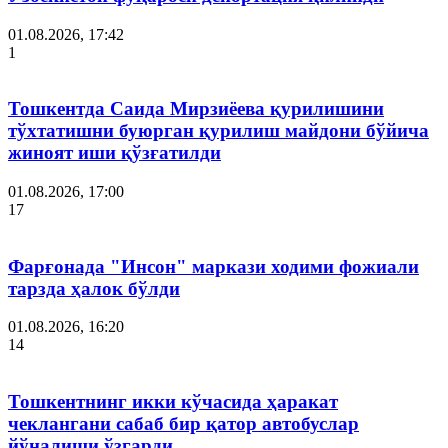
01.08.2026, 17:42
1
Тошкентда Саида Мирзиёева қурилишини
тўхтатишни буюрган қурилиш майдони бўйича
жиноят иши қўзғатилди
01.08.2026, 17:00
17
Фарғонада "Инсон" маркази ходими фожиали
тарзда ҳалок бўлди
01.08.2026, 16:20
14
Тошкентнинг икки кўчасида ҳаракат
чеклангани сабаб бир қатор автобуслар
йўналиши ўзгарди