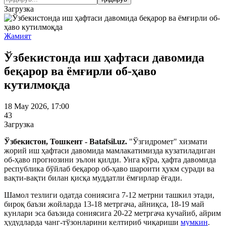
Загрузка
Жамият
Ўзбекистонда иш ҳафтаси давомида
беқарор ва ёмғирли об-ҳаво
кутилмоқда
18 May 2026, 17:00
43
Загрузка
Ўзбекистон, Тошкент - Batafsil.uz.
"Ўзгидромет" хизмати
жорий иш ҳафтаси давомида мамлакатимизда кузатиладиган
об-ҳаво прогнозини эълон қилди.
Унга кўра, ҳафта давомида
республика бўйлаб беқарор об-ҳаво шароити ҳукм суради ва
вақти-вақти билан қисқа муддатли ёмғирлар ёғади.
Шамол тезлиги одатда сониясига 7-12 метрни ташкил этади,
бироқ баъзи жойларда 13-18 метргача, айниқса, 18-19 май
кунлари эса баъзида сониясига 20-22 метргача кучайиб, айрим
ҳудудларда чанг-тўзонларини келтириб чиқариши
мумкин
.