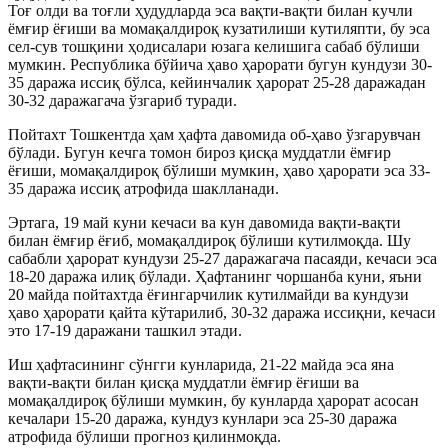
Тоғ олди ва тоғли ҳудудларда эса вақти-вақти билан кучли
ёмғир ёғиши ва момақалдироқ кузатилиши кутиляпти, бу эса
сел-сув тошқини ҳодисалари юзага келишига сабаб бўлиши
мумкин. Республика бўйича ҳаво ҳарорати бугун кундузи 30-
35 даража иссиқ бўлса, кейинчалик ҳарорат 25-28 даражадан
30-32 даражагача ўзгариб туради.
Пойтахт Тошкентда ҳам ҳафта давомида об-ҳаво ўзгарувчан
бўлади. Бугун кечга томон бироз қисқа муддатли ёмғир
ёғиши, момақалдироқ бўлиши мумкин, ҳаво ҳарорати эса 33-
35 даража иссиқ атрофида шаклланади.
Эртага, 19 май куни кечаси ва кун давомида вақти-вақти
билан ёмғир ёғиб, момақалдироқ бўлиши кутилмоқда. Шу
сабабли ҳарорат кундузи 25-27 даражагача пасаяди, кечаси эса
18-20 даража илиқ бўлади. Ҳафтанинг чоршанба куни, яъни
20 майда пойтахтда ёғингарчилик кутилмайди ва кундузи
ҳаво ҳарорати қайта кўтарилиб, 30-32 даража иссиқни, кечаси
это 17-19 даражани ташкил этади.
Иш ҳафтасининг сўнгги кунларида, 21-22 майда эса яна
вақти-вақти билан қисқа муддатли ёмғир ёғиши ва
момақалдироқ бўлиши мумкин, бу кунларда ҳарорат асосан
кечалари 15-20 даража, кундуз кунлари эса 25-30 даража
атрофида бўлиши прогноз қилинмоқда.