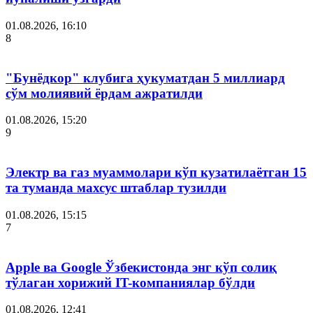
01.08.2026, 16:10
8
"Бунёдкор" клубига ҳукуматдан 5 миллиард
сўм молиявий ёрдам ажратилди
01.08.2026, 15:20
9
Электр ва газ муаммолари кўп кузатилаётган 15
та туманда махсус штаблар тузилди
01.08.2026, 15:15
7
Apple ва Google Ўзбекистонда энг кўп солиқ
тўлаган хорижий IT-компаниялар бўлди
01.08.2026, 12:41