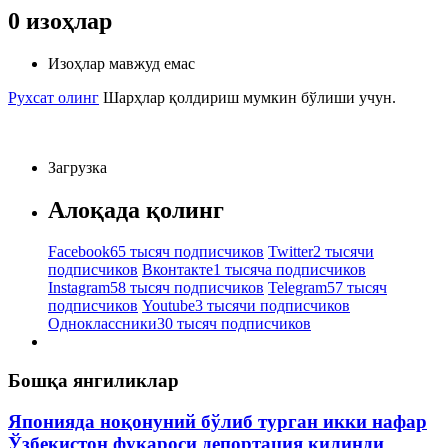
0
изоҳлар
Изоҳлар мавжуд емас
Рухсат олинг
Шарҳлар қолдириш мумкин бўлиши учун.
Загрузка
Алоқада қолинг
Facebook
65 тысяч подписчиков
Twitter
2 тысячи
подписчиков
Вконтакте
1 тысяча подписчиков
Instagram
58 тысяч подписчиков
Telegram
57 тысяч
подписчиков
Youtube
3 тысячи подписчиков
Одноклассники
30 тысяч подписчиков
Бошқа янгиликлар
Японияда ноқонуний бўлиб турган икки нафар
Ўзбекистон фуқароси депортация қилинди