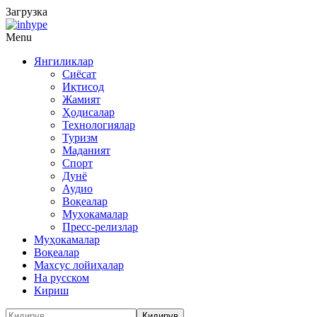
Загрузка
Menu
Янгиликлар
Сиёсат
Иқтисод
Жамият
Ҳодисалар
Технологиялар
Туризм
Маданият
Спорт
Дунё
Аудио
Воқеалар
Муҳокамалар
Пресс-релизлар
Муҳокамалар
Воқеалар
Махсус лойиҳалар
На русском
Кириш