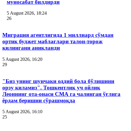
муносабат билдирди
5 August 2026, 18:24
26
Миграция агентлигида 1 миллиард сўмдан
ортиқ буджет маблағлари талон-торож
қилингани аниқланди
5 August 2026, 16:20
29
"Биз унинг шунчаки оддий бола бўлишини
орзу қиламиз". Тошкентлик уч ойлик
Леоннинг ота-онаси СМА га чалинган ўғлига
ёрдам беришни сўрашмоқда
5 August 2026, 16:10
25