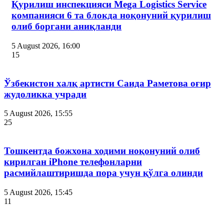
Қурилиш инспекцияси Мega Logistics Service
компанияси 6 та блокда ноқонуний қурилиш
олиб боргани аниқланди
5 August 2026, 16:00
15
Ўзбекистон халқ артисти Саида Раметова оғир
жудоликка учради
5 August 2026, 15:55
25
Тошкентда божхона ходими ноқонуний олиб
кирилган iPhone телефонларни
расмийлаштиришда пора учун қўлга олинди
5 August 2026, 15:45
11