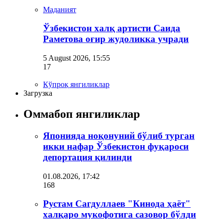
Маданият
Ўзбекистон халқ артисти Саида
Раметова оғир жудоликка учради
5 August 2026, 15:55
17
Кўпроқ янгиликлар
Загрузка
Оммабоп янгиликлар
Японияда ноқонуний бўлиб турган
икки нафар Ўзбекистон фуқароси
депортация қилинди
01.08.2026, 17:42
168
Рустам Сагдуллаев "Кинода ҳаёт"
халқаро мукофотига сазовор бўлди