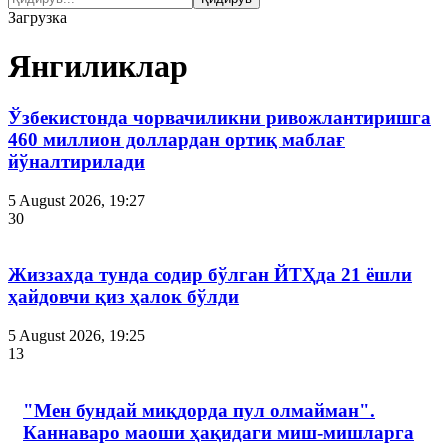
Загрузка
Янгиликлар
Ўзбекистонда чорвачиликни ривожлантиришга
460 миллион доллардан ортиқ маблағ
йўналтирилади
5 August 2026, 19:27
30
Жиззахда тунда содир бўлган ЙТҲда 21 ёшли
ҳайдовчи қиз ҳалок бўлди
5 August 2026, 19:25
13
"Мен бундай миқдорда пул олмайман".
Каннаваро маоши ҳақидаги миш-мишларга