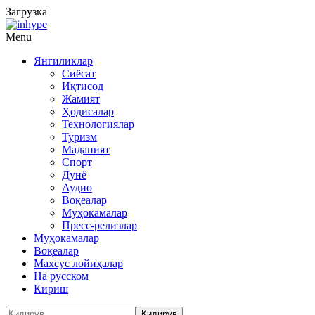
Загрузка
Menu
Янгиликлар
Сиёсат
Иқтисод
Жамият
Ҳодисалар
Технологиялар
Туризм
Маданият
Спорт
Дунё
Аудио
Воқеалар
Муҳокамалар
Пресс-релизлар
Муҳокамалар
Воқеалар
Махсус лойиҳалар
На русском
Кириш