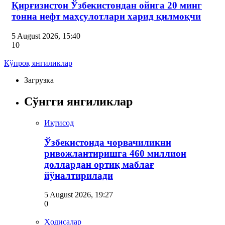
Қирғизистон Ўзбекистондан ойига 20 минг
тонна нефт маҳсулотлари харид қилмоқчи
5 August 2026, 15:40
10
Кўпроқ янгиликлар
Загрузка
Сўнгги янгиликлар
Иқтисод
Ўзбекистонда чорвачиликни
ривожлантиришга 460 миллион
доллардан ортиқ маблағ
йўналтирилади
5 August 2026, 19:27
0
Ҳодисалар