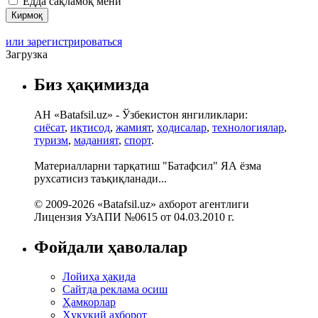
Ёдда сақламоқ мени
или зарегистрироваться
Загрузка
Биз ҳақимизда
АН «Batafsil.uz» - Ўзбекистон янгиликлари:
сиёсат
,
иқтисод
,
жамият
,
ҳодисалар
,
технологиялар
,
туризм
,
маданият
,
спорт
.
Материалларни тарқатиш "Батафсил" ЯА ёзма
рухсатисиз таъқиқланади...
© 2009-2026 «Batafsil.uz» ахборот агентлиги
Лицензия УзАПИ №0615 от 04.03.2010 г.
Фойдали ҳаволалар
Лойиҳа ҳақида
Сайтда реклама осиш
Ҳамкорлар
Ҳуқуқий ахборот