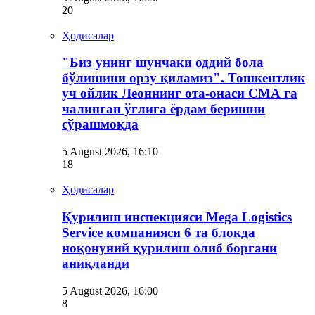
20
Ҳодисалар
"Биз унинг шунчаки оддий бола
бўлишини орзу қиламиз". Тошкентлик
уч ойлик Леоннинг ота-онаси СМА га
чалинган ўғлига ёрдам беришни
сўрашмоқда
5 August 2026, 16:10
18
Ҳодисалар
Қурилиш инспекцияси Мega Logistics
Service компанияси 6 та блокда
ноқонуний қурилиш олиб боргани
аниқланди
5 August 2026, 16:00
8