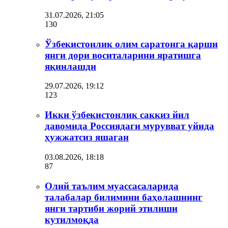
31.07.2026, 21:05
130
Ўзбекистонлик олим саратонга қарши
янги дори воситаларини яратишга
яқинлашди
29.07.2026, 19:12
123
Икки ўзбекистонлик саккиз йил
давомида Россиядаги мурувват уйида
ҳужжатсиз яшаган
03.08.2026, 18:18
87
Олий таълим муассасаларида
талабалар билимини баҳолашнинг
янги тартиби жорий этилиши
кутилмоқда