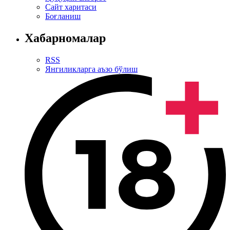
Сайт харитаси
Боғланиш
Хабарномалар
RSS
Янгиликларга аъзо бўлиш