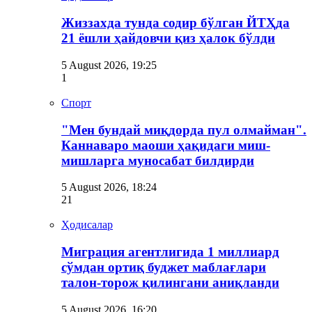
Жиззахда тунда содир бўлган ЙТҲда
21 ёшли ҳайдовчи қиз ҳалок бўлди
5 August 2026, 19:25
1
Спорт
"Мен бундай миқдорда пул олмайман".
Каннаваро маоши ҳақидаги миш-
мишларга муносабат билдирди
5 August 2026, 18:24
21
Ҳодисалар
Миграция агентлигида 1 миллиард
сўмдан ортиқ буджет маблағлари
талон-торож қилингани аниқланди
5 August 2026, 16:20