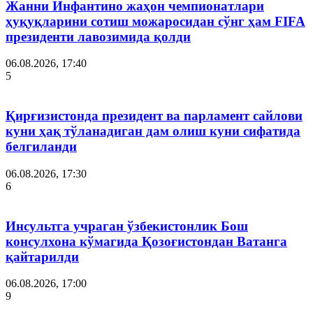
Жанни Инфантино жаҳон чемпионатлари
ҳуқуқларини сотиш можаросидан сўнг ҳам FIFA
президенти лавозимида қолди
06.08.2026, 17:40
5
Қирғизистонда президент ва парламент сайлови
куни ҳақ тўланадиган дам олиш куни сифатида
белгиланди
06.08.2026, 17:30
6
Инсультга учраган ўзбекистонлик Бош
консулхона кўмагида Қозоғистондан Ватанга
қайтарилди
06.08.2026, 17:00
9