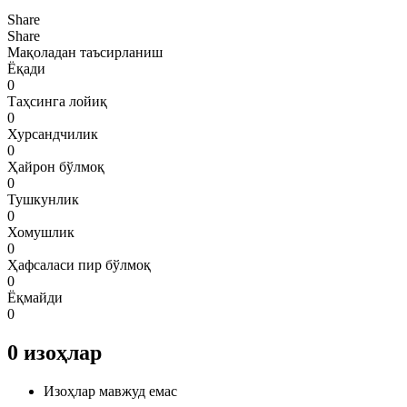
Share
Share
Мақоладан таъсирланиш
Ёқади
0
Таҳсинга лойиқ
0
Хурсандчилик
0
Ҳайрон бўлмоқ
0
Тушкунлик
0
Хомушлик
0
Ҳафсаласи пир бўлмоқ
0
Ёқмайди
0
0
изоҳлар
Изоҳлар мавжуд емас