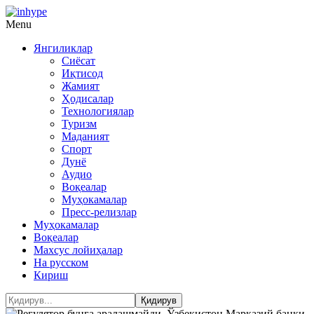
Menu
Янгиликлар
Сиёсат
Иқтисод
Жамият
Ҳодисалар
Технологиялар
Туризм
Маданият
Спорт
Дунё
Аудио
Воқеалар
Муҳокамалар
Пресс-релизлар
Муҳокамалар
Воқеалар
Махсус лойиҳалар
На русском
Кириш