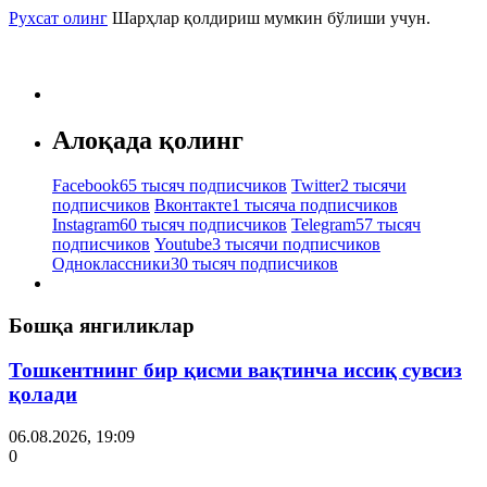
Рухсат олинг
Шарҳлар қолдириш мумкин бўлиши учун.
Алоқада қолинг
Facebook
65 тысяч подписчиков
Twitter
2 тысячи
подписчиков
Вконтакте
1 тысяча подписчиков
Instagram
60 тысяч подписчиков
Telegram
57 тысяч
подписчиков
Youtube
3 тысячи подписчиков
Одноклассники
30 тысяч подписчиков
Бошқа янгиликлар
Тошкентнинг бир қисми вақтинча иссиқ сувсиз
қолади
06.08.2026, 19:09
0