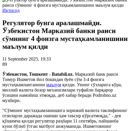
Иқтисод
Регулятор бунга аралашмайди.
Ўзбекистон Марказий банки раиси
сўмнинг 4 фоизга мустаҳкамланишини
маълум қилди
11 September 2025, 19:33
89
Ўзбекистон, Тошкент - Batafsil.uz.
Марказий банк раиси
Тимур Ишметов йил бошидан буён сўм 3-4 фоизга
мустаҳкамланганини
маълум
қилди. Унинг сўзларига кўра,
миллий валюта бозор механизмлари туфайли барқарор
ўсишни намойиш этмоқда, деб хабар беради Podrobno.uz
мухбири.
"Сўмнинг мустаҳкамланишига хорижий валюта таклифининг
сезиларли даражада ошиши ҳам таъсир кўрсатмоқда," - дея
қўшимча қилди регулятор раҳбари 11 сентябрь, пайшанба
куни бўлиб ўтган матбуот анжуманида. Ишметовнинг