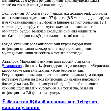
айтишича, сўм курси регуляторнинг аралашувисиз фақат
талаб ва таклиф асосида шаклланади.
Экспортнинг 37 фоизга (20,4 миллиард долларгача), хорижий
инвестициялар оқимининг 37 фоизга (8,5 миллиард доллар) ва
пул ўтказмаларининг 23 фоизга (январь-август ойларида 12,1
миллиард доллар) ўсиши мустаҳкамланишнинг асосий
омиллари бўлди. Банклар аҳолидан бир йил олдингига
нисбатан 40 фоизга кўпроқ валюта сотиб олган.
Бунда, сўмнинг реал айирбошлаш курси юқори ички
инфляция ва савдо ҳамкор давлатлар валюталарининг
мустаҳкамланиши ҳисобига 4 фоизга пастлади.
Аввалроқ Марказий банк кенгаши асосий ставкани
ўзгаришсиз
- йиллик 14 фоиз даражасида қолдириш тўғрисида
қарор қабул қилгани ҳақида хабар берилган эди.
Регуляторнинг таъкидлашича, иккинчи чоракда ҳам юқори
истеъмол талаби ва фаол иқтисодий динамика нархларга
босим ўтказган. Бироқ, август ойидан бошлаб инфляция
секинлашди: йиллик кўрсаткич 8,8 фоизгача, базавий
инфляция эса 7,6 фоизгача тушди.
Ўзбекистон бўйлаб янгиликлар: Telegram-
каналга уланинг