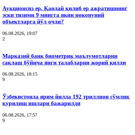
Аукционсиз ер. Қандай қилиб ер ажратишнинг
эски тизими 9 мингга яқин ноқонуний
объектларга йўл очди?
06.08.2026, 19:07
2
Марказий банк биометрик маълумотларни
сақлаш бўйича янги талабларни жорий қилди
06.08.2026, 18:15
9
Ўзбекистонда ярим йилда 192 триллион сўмлик
қурилиш ишлари бажарилди
06.08.2026, 17:57
9