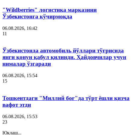
"Wildberries" логистика марказини
Ўзбекистонга кўчирмоқда
06.08.2026, 16:42
11
Ўзбекистонда автомобиль йўллари тўғрисида
янги қонун қабул қилинди. Ҳайдовчилар учун
нималар ўзгаради
06.08.2026, 15:54
15
Тошкентдаги "Миллий боғ"да тўрт ёшли қизча
вафот этди
06.08.2026, 15:53
23
Юклаш...