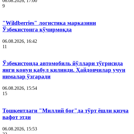
06.08.2026, 17:00
9
"Wildberries" логистика марказини
Ўзбекистонга кўчирмоқда
06.08.2026, 16:42
11
Ўзбекистонда автомобиль йўллари тўғрисида
янги қонун қабул қилинди. Ҳайдовчилар учун
нималар ўзгаради
06.08.2026, 15:54
15
Тошкентдаги "Миллий боғ"да тўрт ёшли қизча
вафот этди
06.08.2026, 15:53