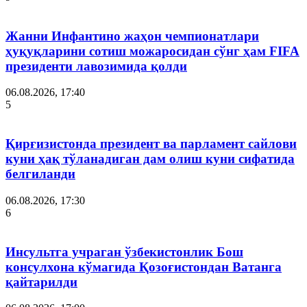
Жанни Инфантино жаҳон чемпионатлари
ҳуқуқларини сотиш можаросидан сўнг ҳам FIFA
президенти лавозимида қолди
06.08.2026, 17:40
5
Қирғизистонда президент ва парламент сайлови
куни ҳақ тўланадиган дам олиш куни сифатида
белгиланди
06.08.2026, 17:30
6
Инсультга учраган ўзбекистонлик Бош
консулхона кўмагида Қозоғистондан Ватанга
қайтарилди