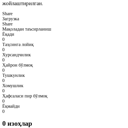
жойлаштирилган.
Share
Загрузка
Share
Мақоладан таъсирланиш
Ёқади
0
Таҳсинга лойиқ
0
Хурсандчилик
0
Ҳайрон бўлмоқ
0
Тушкунлик
0
Хомушлик
0
Ҳафсаласи пир бўлмоқ
0
Ёқмайди
0
0
изоҳлар