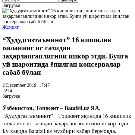
Загрузка
Жамият
“Ҳудудгазтаъминот” 16 кишилик
оиланинг ис газидан
заҳарланганлигини инкор этди. Бунга
уй шароитида ёпилган консервалар
сабаб бўлан
2 December 2019, 17:47
2274
Загрузка
Ўзбекистон, Тошкент – Batafsil.uz ЯА.
“Ҳудудгазтаъминот” Тошкент яқинида 16 кишилик
оиланинг ис газидан заҳарланганлигини инкор этди.
Бу ҳақида Batafsil.uz мухбири хабар бермоқда.