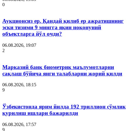
0
Аукционсиз ер. Қандай қилиб ер ажратишнинг
эски тизими 9 мингга яқин ноқонуний
объектларга йўл очди?
06.08.2026, 19:07
2
Марказий банк биометрик маълумотларни
сақлаш бўйича янги талабларни жорий қилди
06.08.2026, 18:15
9
Ўзбекистонда ярим йилда 192 триллион сўмлик
қурилиш ишлари бажарилди
06.08.2026, 17:57
9