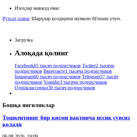
Изоҳлар мавжуд емас
Рухсат олинг
Шарҳлар қолдириш мумкин бўлиши учун.
Загрузка
Алоқада қолинг
Facebook
65 тысяч подписчиков
Twitter
2 тысячи
подписчиков
Вконтакте
1 тысяча подписчиков
Instagram
60 тысяч подписчиков
Telegram
57 тысяч
подписчиков
Youtube
3 тысячи подписчиков
Одноклассники
30 тысяч подписчиков
Бошқа янгиликлар
Тошкентнинг бир қисми вақтинча иссиқ сувсиз
қолади
06.08.2026, 19:09