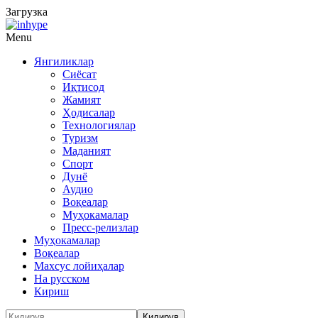
Загрузка
Menu
Янгиликлар
Сиёсат
Иқтисод
Жамият
Ҳодисалар
Технологиялар
Туризм
Маданият
Спорт
Дунё
Аудио
Воқеалар
Муҳокамалар
Пресс-релизлар
Муҳокамалар
Воқеалар
Махсус лойиҳалар
На русском
Кириш