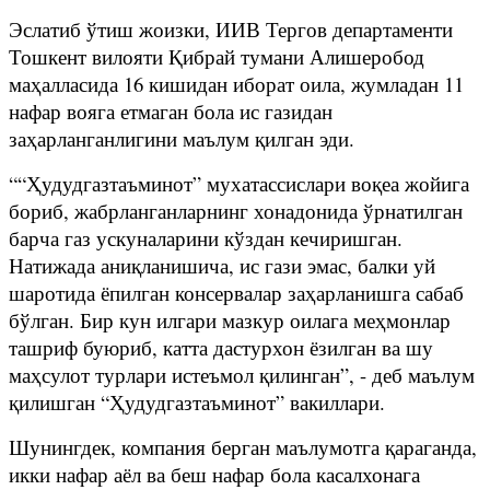
Эслатиб ўтиш жоизки, ИИВ Тергов департаменти
Тошкент вилояти Қибрай тумани Алишеробод
маҳалласида 16 кишидан иборат оила, жумладан 11
нафар вояга етмаган бола ис газидан
заҳарланганлигини маълум қилган эди.
““Ҳудудгазтаъминот” мухатассислари воқеа жойига
бориб, жабрланганларнинг хонадонида ўрнатилган
барча газ ускуналарини кўздан кечиришган.
Натижада аниқланишича, ис гази эмас, балки уй
шаротида ёпилган консервалар заҳарланишга сабаб
бўлган. Бир кун илгари мазкур оилага меҳмонлар
ташриф буюриб, катта дастурхон ёзилган ва шу
маҳсулот турлари истеъмол қилинган”, - деб маълум
қилишган “Ҳудудгазтаъминот” вакиллари.
Шунингдек, компания берган маълумотга қараганда,
икки нафар аёл ва беш нафар бола касалхонага