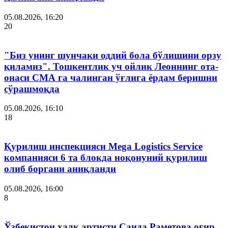
05.08.2026, 16:20
20
"Биз унинг шунчаки оддий бола бўлишини орзу
қиламиз". Тошкентлик уч ойлик Леоннинг ота-
онаси СМА га чалинган ўғлига ёрдам беришни
сўрашмоқда
05.08.2026, 16:10
18
Қурилиш инспекцияси Мega Logistics Service
компанияси 6 та блокда ноқонуний қурилиш
олиб боргани аниқланди
05.08.2026, 16:00
8
Ўзбекистон халқ артисти Саида Раметова оғир