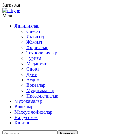
Загрузка
Menu
Янгиликлар
Сиёсат
Иқтисод
Жамият
Ҳодисалар
Технологиялар
Туризм
Маданият
Спорт
Дунё
Аудио
Воқеалар
Муҳокамалар
Пресс-релизлар
Муҳокамалар
Воқеалар
Махсус лойиҳалар
На русском
Кириш