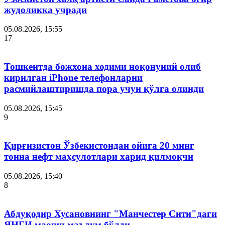
жудоликка учради
05.08.2026, 15:55
17
Тошкентда божхона ходими ноқонуний олиб
кирилган iPhone телефонларни
расмийлаштиришда пора учун қўлга олинди
05.08.2026, 15:45
9
Қирғизистон Ўзбекистондан ойига 20 минг
тонна нефт маҳсулотлари харид қилмоқчи
05.08.2026, 15:40
8
Абдуқодир Хусановнинг "Манчестер Сити"даги
ЯНГИ маоши маълум бўлди