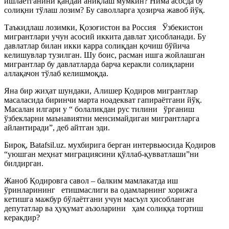
ишлаётганини қандай аниқлаш мумкин? Нима асосда бу
солиқни тўлаш лозим? Бу саволларга ҳозирча жавоб йўқ.
Таъкидлаш лозимки, Қозоғистон ва Россия Ўзбекистон
мигрантлари учун асосий иккита давлат ҳисобланади. Бу
давлатлар билан икки карра солиқдан қочиш бўйича
келишувлар тузилган. Шу боис, расман ишга жойлашган
мигрантлар бу давлатларда барча керакли солиқларни
аллақачон тўлаб келишмоқда.
Яна бир жиҳат шундаки, Алишер Қодиров мигрантлар
масаласида биринчи марта ноадекват гапираётгани йўқ.
Масалан илгари у “ болаликдан рус тилини ўрганиш
ўзбекларни маънавиятни менсимайдиган мигрантларга
айлантиради”, деб айтган эди.
Бироқ, Batafsil.uz. мухбирига берган интервьюсида Қодиров
“уюшган меҳнат миграциясини қўллаб-қувватлаши”ни
билдирган.
Жаноб Қодировга савол – балким мамлакатда иш
ўринларининг етишмаслиги ва одамларнинг хорижга
кетишга мажбур бўлаётгани учун масъул ҳисобланган
депутатлар ва ҳуқумат аъзоларини ҳам солиққа тортиш
керакдир?