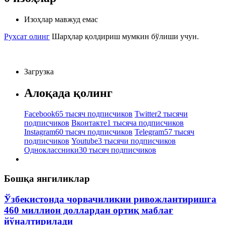
Изоҳлар мавжуд емас
Рухсат олинг
Шарҳлар қолдириш мумкин бўлиши учун.
Загрузка
Алоқада қолинг
Facebook
65 тысяч подписчиков
Twitter
2 тысячи
подписчиков
Вконтакте
1 тысяча подписчиков
Instagram
60 тысяч подписчиков
Telegram
57 тысяч
подписчиков
Youtube
3 тысячи подписчиков
Одноклассники
30 тысяч подписчиков
Бошқа янгиликлар
Ўзбекистонда чорвачиликни ривожлантиришга
460 миллион доллардан ортиқ маблағ
йўналтирилади