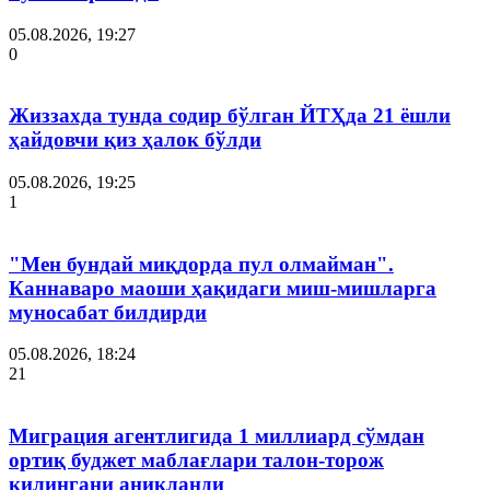
05.08.2026, 19:27
0
Жиззахда тунда содир бўлган ЙТҲда 21 ёшли
ҳайдовчи қиз ҳалок бўлди
05.08.2026, 19:25
1
"Мен бундай миқдорда пул олмайман".
Каннаваро маоши ҳақидаги миш-мишларга
муносабат билдирди
05.08.2026, 18:24
21
Миграция агентлигида 1 миллиард сўмдан
ортиқ буджет маблағлари талон-торож
қилингани аниқланди