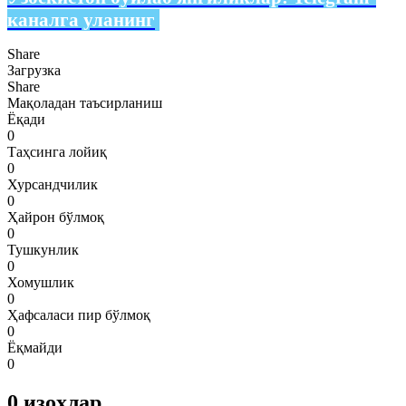
каналга уланинг
Share
Загрузка
Share
Мақоладан таъсирланиш
Ёқади
0
Таҳсинга лойиқ
0
Хурсандчилик
0
Ҳайрон бўлмоқ
0
Тушкунлик
0
Хомушлик
0
Ҳафсаласи пир бўлмоқ
0
Ёқмайди
0
0
изоҳлар