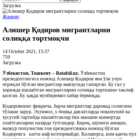
Загрузка
Жамият
Алишер Қодиров мигрантларни
солиққа тортмоқчи
14 October 2021, 15:37
759
Загрузка
Ўзбекистон, Тошкент – Batafsil.uz.
Ўзбекистон
президентлигига номзод Алишер Қодиров яна ўзи учун
оғриқли бўлган мигрантлар мавзусида гапирган. Бу гал у
хорижда ишлаётган мигрантларни солиққа тортишни таклиф
қилган. Бу ҳақда мухбиримиз хабар бермоқда.
Қодировнинг фикрича, барча мигрантлар даромад солиғини
тўлаши зарур. Эҳтимол, у бошқа давлатларда ноқонуний ва
хусусий тартибда ишлаётганлар ёки маошни конвертда
олаётганларни назарда тутгандир. Бироқ, шуниси аниқки,
мазкур популистик ғоя президентликка номзод бўлган
Қодировга катта наф келтирмайди. Қолаверса, ким қанча пул