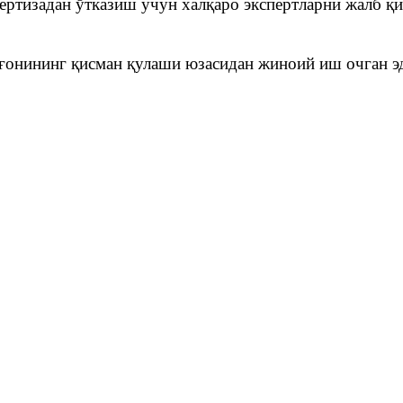
ертизадан ўтказиш учун халқаро экспертларни жалб қ
ғонининг қисман қулаши юзасидан жиноий иш очган э