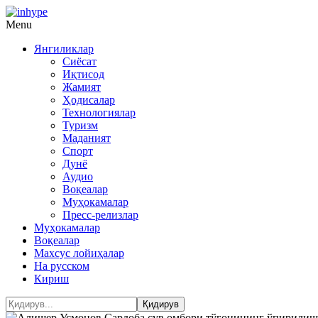
Menu
Янгиликлар
Сиёсат
Иқтисод
Жамият
Ҳодисалар
Технологиялар
Туризм
Маданият
Спорт
Дунё
Аудио
Воқеалар
Муҳокамалар
Пресс-релизлар
Муҳокамалар
Воқеалар
Махсус лойиҳалар
На русском
Кириш