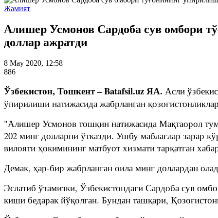
Жамият
Алишер Усмонов Сардоба сув омбори т
доллар ажратди
8 May 2020, 12:58
886
Ўзбекистон, Тошкент – Batafsil.uz ЯА.
Асли ўзбекис
ўпирилиши натижасида жабрланган қозоғистонликларга
"Алишер Усмонов тошқин натижасида Мақтаорол тум
202 минг долларни ўтказди. Ушбу маблағлар зарар кў
вилояти ҳокимининг матбуот хизмати тарқатган хабар
Демак, ҳар-бир жабрланган оила минг доллардан олад
Эслатиб ўтамизки, Ўзбекистондаги Сардоба сув омбо
киши бедарак йўқолган. Бундан ташқари, Қозоғистон