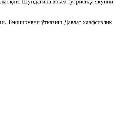
илмоқчи. Шундагина воқеа тўғрисида якуний
ди. Текширувни ўтказиш Давлат хавфсизлик