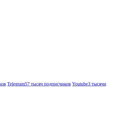
ков
Telegram
57 тысяч подписчиков
Youtube
3 тысячи