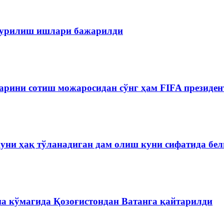
 қурилиш ишлари бажарилди
рини сотиш можаросидан сўнг ҳам FIFA президен
куни ҳақ тўланадиган дам олиш куни сифатида бе
на кўмагида Қозоғистондан Ватанга қайтарилди