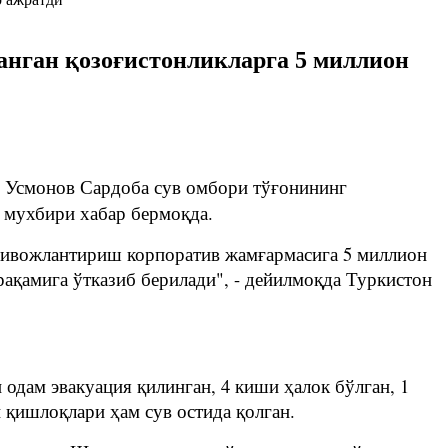
анган қозоғистонликларга 5 миллион
р Усмонов Сардоба сув омбори тўғонининг
z мухбири хабар бермоқда.
ривожлантириш корпоратив жамғармасига 5 миллион
рақамига ўтказиб берилади", - дейилмоқда Туркистон
одам эвакуация қилинган, 4 киши ҳалок бўлган, 1
қишлоқлари ҳам сув остида қолган.