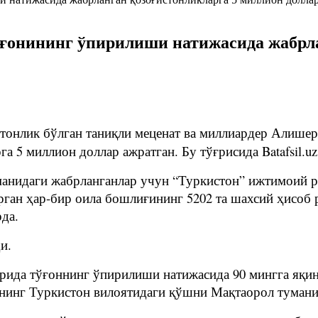
ўғонининг ўпирилиши натижасида жабрл
тонлик бўлган таниқли меценат ва миллиардер Алише
 5 миллион доллар ажратган. Бу тўғрисида Batafsil.u
анидаги жабрланганлар учун “Туркистон” ижтимоий 
рган ҳар-бир оила бошлиғининг 5202 та шахсий ҳисоб 
да.
и.
рида тўғоннинг ўпирилиши натижасида 90 мингга яқин 
нинг Туркистон вилоятидаги қўшни Мақтаорол тумани 