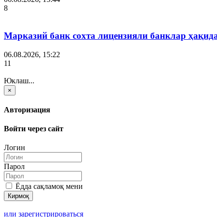
8
Марказий банк сохта лицензияли банклар ҳақид
06.08.2026, 15:22
11
Юклаш...
×
Авторизация
Войти через сайт
Логин
Парол
Ёдда сақламоқ мени
или зарегистрироваться