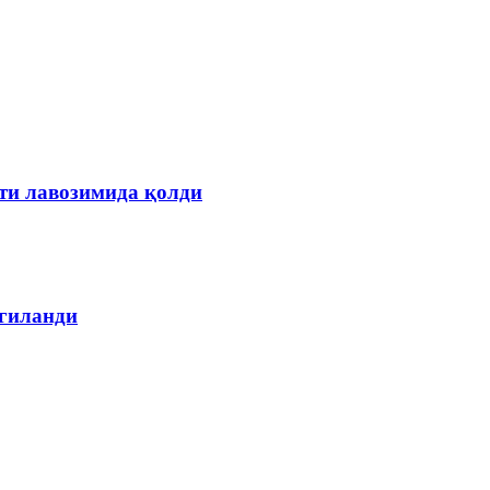
ти лавозимида қолди
лгиланди