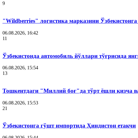
9
"Wildberries" логистика марказини Ўзбекистонг
06.08.2026, 16:42
11
Ўзбекистонда автомобиль йўллари тўғрисида янг
06.08.2026, 15:54
13
Тошкентдаги "Миллий боғ"да тўрт ёшли қизча в
06.08.2026, 15:53
21
Ўзбекистонга гўшт импортида Ҳиндистон етакчи
06.08.2026, 15:44