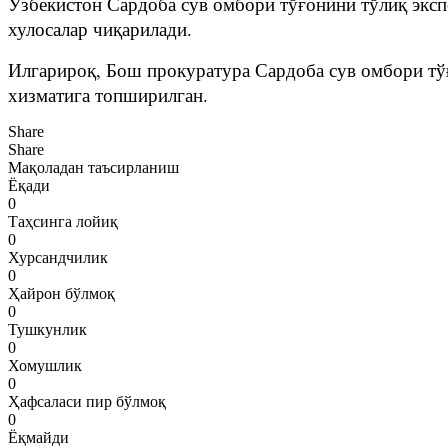
Ўзбекистон Сардоба сув омбори тўғонини тўлиқ эксп
хулосалар чиқарилади.
Илгарироқ, Бош прокуратура Сардоба сув омбори тў
хизматига топширилган.
Share
Share
Мақоладан таъсирланиш
Ёқади
0
Таҳсинга лойиқ
0
Хурсандчилик
0
Ҳайрон бўлмоқ
0
Тушкунлик
0
Хомушлик
0
Ҳафсаласи пир бўлмоқ
0
Ёқмайди