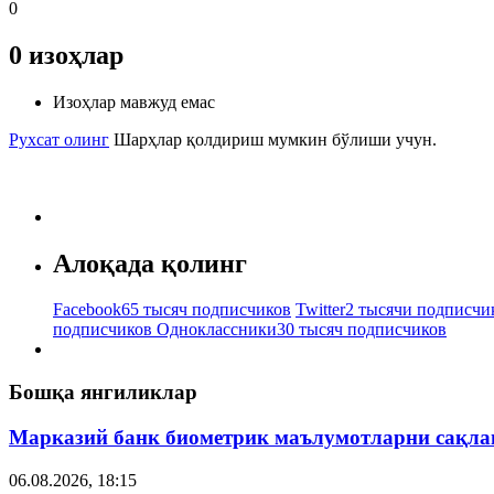
0
0
изоҳлар
Изоҳлар мавжуд емас
Рухсат олинг
Шарҳлар қолдириш мумкин бўлиши учун.
Алоқада қолинг
Facebook
65 тысяч подписчиков
Twitter
2 тысячи подписчи
подписчиков
Одноклассники
30 тысяч подписчиков
Бошқа янгиликлар
Марказий банк биометрик маълумотларни сақла
06.08.2026, 18:15