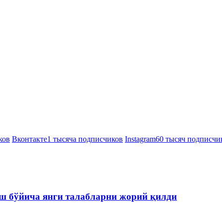
ков
Вконтакте
1 тысяча подписчиков
Instagram
60 тысяч подписчи
ш бўйича янги талабларни жорий қилди