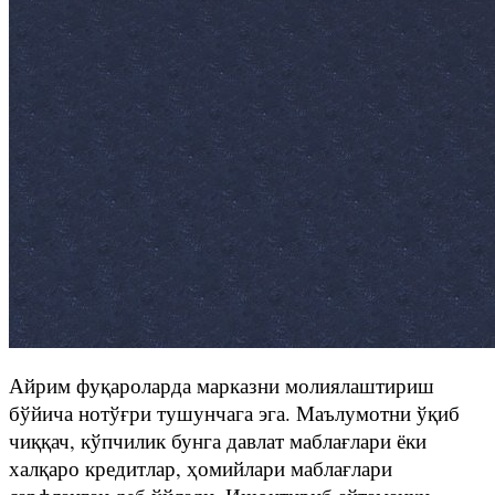
Айрим фуқароларда марказни молиялаштириш
бўйича нотўғри тушунчага эга. Маълумотни ўқиб
чиққач, кўпчилик бунга давлат маблағлари ёки
халқаро кредитлар, ҳомийлари маблағлари