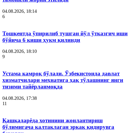
04.08.2026, 18:14
6
Тошкентда ўпирилиб тушган йўл ўтказгич иши
бўйича 6 киши ҳукм қилинди
04.08.2026, 18:10
9
Устама камроқ бўлади. Ўзбекистонда давлат
хизматчилари меҳнатига ҳақ тўлашнинг янги
тизими тайёрланмоқда
04.08.2026, 17:38
11
Қашқадарёда хотинини жонлантириш
бўлимигача калтаклаган эркак қидирувга