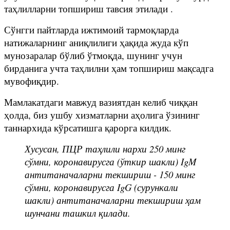
таҳлилларни топшириш тавсия этилади .
Сўнгги пайтларда ижтимоий тармоқларда
натижаларнинг аниқлилиги ҳақида жуда кўп
мунозаралар бўлиб ўтмоқда, шунинг учун
бирданига учта таҳлилни ҳам топшириш мақсадга
мувофиқдир.
Мамлакатдаги мавжуд вазиятдан келиб чиққан
ҳолда, биз ушбу хизматларни аҳолига ўзининг
таннархида кўрсатишга қарорга килдик.
Хусусан, ПЦР таҳлили нархи 250 минг
сўмни, коронавирусга (ўткир шакли) IgM
антитаначаларни текшириш - 150 минг
сўмни, коронавирусга IgG (сурункали
шакли) антитаначаларни текшириш ҳам
шунчани ташкил қилади.