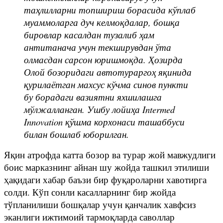
таҳлилларни топшириш борасида кўплаб
муаммоларга дуч келмоқдалар, бошқа
бировлар касалдан тузалиб ҳам
антитанача учун текширувдан ўта
олмасдан сарсон юришмоқда. Ҳозирда
Олой бозоридаги автотураргоҳ яқинида
қурилаётган махсус кўчма синов пункти
бу борадаги вазиятни яхшилашга
мўлжалланган. Ушбу лойиҳа Intermed
Innovation қўшма корхонаси ташаббуси
билан бошлаб юборилган.
Яқин атрофда катта бозор ва турар жой мавжудлиги
боис марказнинг айнан шу жойда ташкил этилиши
ҳақидаги хабар баъзи бир фуқароларни хавотирга
солди. Кўп сонли касалларнинг бир жойда
тўпланилиши бошқалар учун қанчалик хавфсиз
эканлиги ижтимоий тармоқларда саволлар