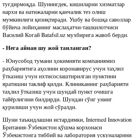
туғдирмоқда. Шунингдек, кишиларни хизматлар
нархи ва натижаларни қанчалик тез олиш
мумкинлиги қизиқтиради. Ушбу ва бошқа саволлар
бўйича лойиҳанинг маслаҳатчи-ташкилотчиси
Василий Когай Batafsil.uz мухбирига жавоб берди.
- Нега айнан шу жой танланган?
- Юнусобод тумани ҳокимияти компаниямиз
раҳбариятига аҳолини коронавирус учун таҳлил
ўтказиш учун ихтисослаштирилган пунктини
яратишни таклиф қилди. Клиниканинг раҳбарияти
таҳлил ўтказиш учун шундай пункт очишга
тайёрлигини билдирди. Шундан сўнг унинг
қурилиши учун жой сўралди.
Шуни таъкидлашни истардимки, Intermed Innovation
Британия-Ўзбекистон қўшма корхонаси
Ўзбекистонга тиббий ва лаборатория ускуналарини