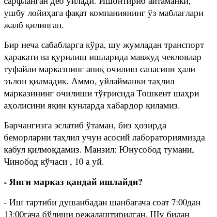
сарфланган деб ўйлади. Ишонтириб айтаманки,
ушбу лойиҳага фақат компаниянинг ўз маблағлари
жалб қилинган.
Бир неча сабабларга кўра, шу жумладан транспорт
ҳаракати ва қурилиш ишларида мавжуд чекловлар
туфайли марказнинг аниқ очилиш санасини ҳали
эълон қилмадик. Аммо, уйлайманки таҳлил
марказининг очилиши тўғрисида Тошкент шаҳри
аҳолисини яқин кунларда хабардор қиламиз.
Барчангизга эслатиб ўтаман, биз ҳозирда
беморларни таҳлил учун асосий лабораториямизда
қабул қилмоқдамиз. Манзил: Юнусобод тумани,
Чинобод кўчаси , 10 а уй.
- Янги марказ қандай ишлайди?
- Иш тартиби душанбадан шанбагача соат 7:00дан
13:00гача бўлиши режалаштирилган. Шу билан