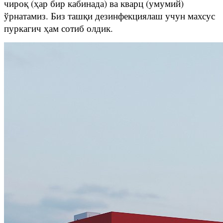
чироқ (ҳар бир кабинада) ва кварц (умумий)
ўрнатамиз. Биз ташқи дезинфекциялаш учун махсус
пуркагич ҳам сотиб олдик.