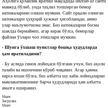
Аҳолига қулайлик яратиш мақсадида interlab.uz сайти
мавжуд бўлиб, унда таҳлил топширган бемор
натижаларини олиши мумкин. Сайт орқали олинган
натижалари ҳуқуқий ҳужжат ҳисобланади, аммо
улар маълумотнома эмас. Биз натижаларни босма
шаклда бермаймиз, агар керак бўлса, беморлар
файлни ўзлари чоп этишлари мумкин.
- Шунга ўхшаш пунктлар бошқа ҳудудларда
ҳам яратиладими?
- Бу аслида синов лойиҳаси бўлгани учун, биз аҳоли
талаби ва ишончини кўриб чиқамиз. Агар ҳамма
нарса яхши бўлса, биз албатта шу каби лойиҳаларни
мамлакатимизнинг барча ҳудудларида ҳам албатта
амалга оширамиз.
Share
Загрузка
Share