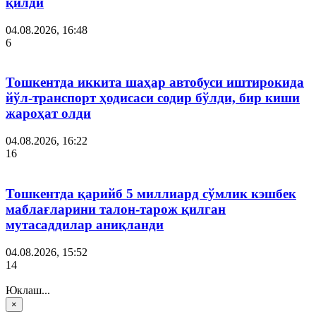
қилди
04.08.2026, 16:48
6
Тошкентда иккита шаҳар автобуси иштирокида
йўл-транспорт ҳодисаси содир бўлди, бир киши
жароҳат олди
04.08.2026, 16:22
16
Тошкентда қарийб 5 миллиард сўмлик кэшбек
маблағларини талон-тарож қилган
мутасаддилар аниқланди
04.08.2026, 15:52
14
Юклаш...
×