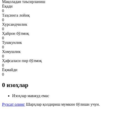
Мақоладан таъсирланиш
Ёқади
0
Таҳсинга лойиқ
0
Хурсандчилик
0
Ҳайрон бўлмоқ
0
Тушкунлик
0
Хомушлик
0
Ҳафсаласи пир бўлмоқ
0
Ёқмайди
0
0
изоҳлар
Изоҳлар мавжуд емас
Рухсат олинг
Шарҳлар қолдириш мумкин бўлиши учун.