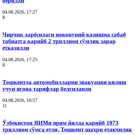
берилди
04.08.2026, 17:27
8
Чирчиқ дарёсидаги ноқонуний қазишма сабаб
табиатга қарийб 2 триллион сўмлик зарар
етказилди
04.08.2026, 17:25
8
Тошкентда автомобилларни эвакуация қилиш
учун ягона тарифлар белгиланди
04.08.2026, 16:57
11
Ўзбекистон ЯИМи ярим йилда қарийб 1073
триллион сўмга етди, Тошкент шаҳри етакчилик