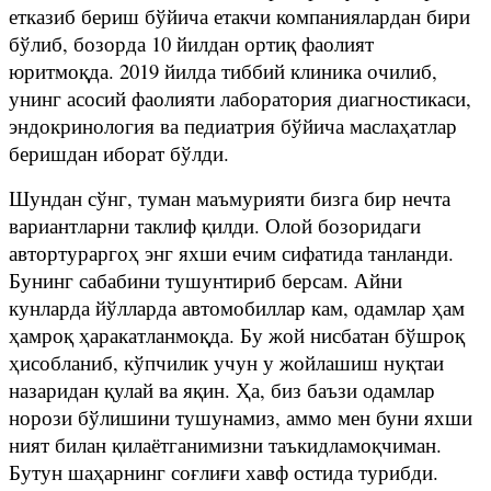
етказиб бериш бўйича етакчи компаниялардан бири
бўлиб, бозорда 10 йилдан ортиқ фаолият
юритмоқда. 2019 йилда тиббий клиника очилиб,
унинг асосий фаолияти лаборатория диагностикаси,
эндокринология ва педиатрия бўйича маслаҳатлар
беришдан иборат бўлди.
Шундан сўнг, туман маъмурияти бизга бир нечта
вариантларни таклиф қилди. Олой бозоридаги
автортураргоҳ энг яхши ечим сифатида танланди.
Бунинг сабабини тушунтириб берсам. Айни
кунларда йўлларда автомобиллар кам, одамлар ҳам
ҳамроқ ҳаракатланмоқда. Бу жой нисбатан бўшроқ
ҳисобланиб, кўпчилик учун у жойлашиш нуқтаи
назаридан қулай ва яқин. Ҳа, биз баъзи одамлар
норози бўлишини тушунамиз, аммо мен буни яхши
ният билан қилаётганимизни таъкидламоқчиман.
Бутун шаҳарнинг соғлиғи хавф остида турибди.