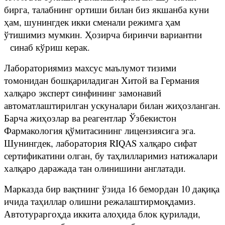
бирга, талабнинг ортиши билан биз якшанба куни
ҳам, шунингдек икки сменали режимга ҳам
ўтишимиз мумкин. Ҳозирча биринчи вариантни
синаб кўриш керак.
Лабораториямиз махсус маълумот тизими
томонидан бошқариладиган Хитой ва Германия
халқаро эксперт синфининг замонавий
автоматлаштирилган ускуналари билан жиҳозланган.
Барча жиҳозлар ва реагентлар Ўзбекистон
Фармакология қўмитасининг лицензиясига эга.
Шунингдек, лаборатория RIQAS халқаро сифат
сертификатини олган, бу таҳлилларимиз натижалари
халқаро даражада тан олинишини англатади.
Марказда бир вақтнинг ўзида 16 бемордан 10 дақиқа
ичида таҳиллар олишни режалаштирмоқдамиз.
Автотураргоҳда иккита алоҳида блок қурилади,