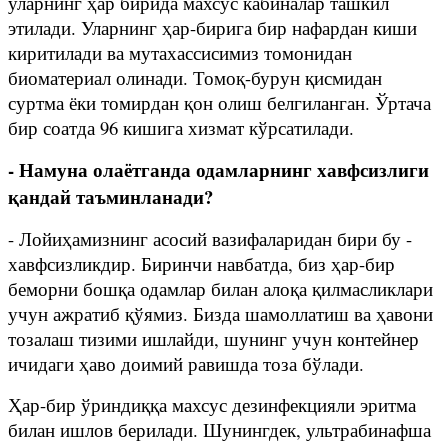
уларнинг ҳар бирида махсус кабиналар ташкил
этилади. Уларнинг ҳар-бирига бир нафардан киши
киритилади ва мутахассисимиз томонидан
биоматериал олинади. Томоқ-бурун қисмидан
суртма ёки томирдан қон олиш белгиланган. Ўртача
бир соатда 96 кишига хизмат кўрсатилади.
- Намуна олаётганда одамларнинг хавфсизлиги
қандай таъминланади?
- Лойиҳамизнинг асосий вазифаларидан бири бу -
хавфсизликдир. Биринчи навбатда, биз ҳар-бир
беморни бошқа одамлар билан алоқа қилмасликлари
учун ажратиб қўямиз. Бизда шамоллатиш ва ҳавони
тозалаш тизими ишлайди, шунинг учун контейнер
ичидаги ҳаво доимий равишда тоза бўлади.
Ҳар-бир ўриндиққа махсус дезинфекцияли эритма
билан ишлов берилади. Шунингдек, ультрабинафша