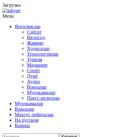
Загрузка
Menu
Янгиликлар
Сиёсат
Иқтисод
Жамият
Ҳодисалар
Технологиялар
Туризм
Маданият
Спорт
Дунё
Аудио
Воқеалар
Муҳокамалар
Пресс-релизлар
Муҳокамалар
Воқеалар
Махсус лойиҳалар
На русском
Кириш