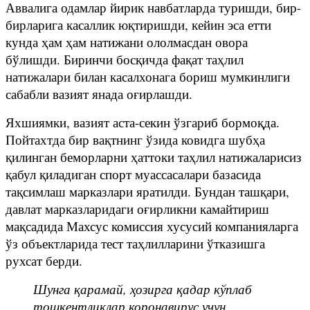
Аввалига одамлар йирик навбатларда туришди, бир-
бирларига касаллик юқтиришди, кейин эса етти
кунда ҳам ҳам натижани ололмасдан овора
бўлишди. Биринчи босқичда фақат таҳлил
натижалари билан касалхонага бориш мумкинлиги
сабабли вазият янада оғирлашди.
Яхшиямки, вазият аста-секин ўзгариб бормоқда.
Пойтахтда бир вақтнинг ўзида ковидга шубҳа
қилинган беморларни ҳаттоки таҳлил натижаларисиз
қабул қиладиган спорт муассасалари базасида
тақсимлаш марказлари яратилди. Бундан ташқари,
давлат марказларидаги оғирликни камайтириш
мақсадида Махсус комиссия хусусий компанияларга
ўз объектларида тест таҳлилларини ўтказишга
рухсат берди.
Шунга қарамай, ҳозирга қадар кўплаб
тошкентликлар коронавирус учун