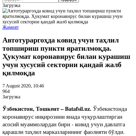
Загрузка
Жамият
Автотураргоҳда ковид учун таҳлил
топшириш пункти яратилмоқда.
Ҳукумат коронавирус билан курашиш
учун хусусий секторни қандай жалб
қилмоқда
7 August 2020, 10:46
964
Загрузка
Ўзбекистон, Тошкент – Batafsil.uz.
Ўзбекистонда
коронавирус инқирозини янада чуқурлаштирган
асосий муаммолардан бири - ковид учун давлатга
қарашли таҳлил марказларининг фаолияти бўлди.