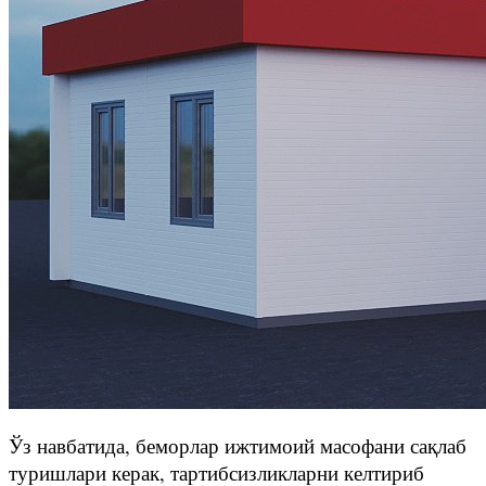
Ўз навбатида, беморлар ижтимоий масофани сақлаб
туришлари керак, тартибсизликларни келтириб