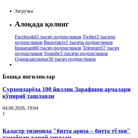
Загрузка
Алоқада қолинг
Facebook
65 тысяч подписчиков
Twitter
2 тысячи
подписчиков
Вконтакте
1 тысяча подписчиков
Instagram
60 тысяч подписчиков
Telegram
57 тысяч
подписчиков
Youtube
3 тысячи подписчиков
Одноклассники
30 тысяч подписчиков
Бошқа янгиликлар
Сурхондарёда 100 йиллик Зарафшон арчалари
қўпириб ташланди
04.08.2026, 19:04
1
Кадастр тизимида "битта ариза – битта тўлов"
тамойили жорий этилади