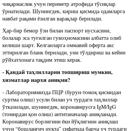
чиқармаслик учун периметр атрофида тўсиқлар
ўрнатилади. Шунингдек, кириш қисмида одамларга
навбат рақами ёзилган варақлар берилади.
Ҳар-бир бемор ўзи билан паспорт нусхасини,
болалар эса туғилган гувоҳномасини албатта олиб
келиши шарт. Келганларга оммавий оферта акс
эттирилган бланк берилади, уни тўлдириш ва кейин
рўйхатхонага тақдим этиш керак.
- Қандай таҳлилларни топшириш мумкин,
хизматлар нархи аниқми?
- Лабораториямизда ПЦР (бурун-томоқ қисмидан
суртма олиш) усули билан уч турдаги таҳлиллар
ўтказилади, шунингдек, коронавирусга IgM/IgG
(томирдан қон олиш) антитаначалар аниқланади.
Коронавирус борлигини ёки йўқлигини аниқлаш
учун “бошланғич нуқта” сифатида барча уч турдаги