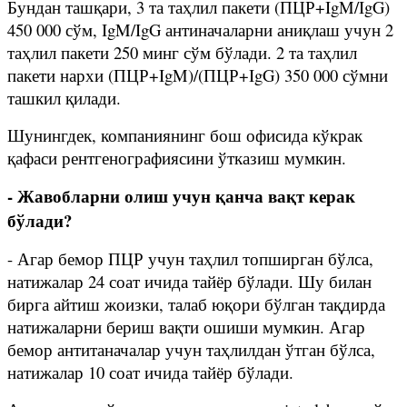
Бундан ташқари, 3 та таҳлил пакети (ПЦР+IgM/IgG)
450 000 сўм, IgM/IgG антиначаларни аниқлаш учун 2
таҳлил пакети 250 минг сўм бўлади. 2 та таҳлил
пакети нархи (ПЦР+IgM)/(ПЦР+IgG) 350 000 сўмни
ташкил қилади.
Шунингдек, компаниянинг бош офисида кўкрак
қафаси рентгенографиясини ўтказиш мумкин.
- Жавобларни олиш учун қанча вақт керак
бўлади?
- Агар бемор ПЦР учун таҳлил топширган бўлса,
натижалар 24 соат ичида тайёр бўлади. Шу билан
бирга айтиш жоизки, талаб юқори бўлган тақдирда
натижаларни бериш вақти ошиши мумкин. Агар
бемор антитаначалар учун таҳлилдан ўтган бўлса,
натижалар 10 соат ичида тайёр бўлади.