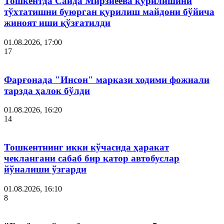
Тошкентда Саида Мирзиёева қурилишини
тўхтатишни буюрган қурилиш майдони бўйича
жиноят иши қўзғатилди
01.08.2026, 17:00
17
Фарғонада "Инсон" маркази ходими фожиали
тарзда ҳалок бўлди
01.08.2026, 16:20
14
Тошкентнинг икки кўчасида ҳаракат
чеклангани сабаб бир қатор автобуслар
йўналиши ўзгарди
01.08.2026, 16:10
8