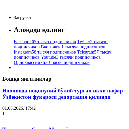
Загрузка
Алоқада қолинг
Facebook
65 тысяч подписчиков
Twitter
2 тысячи
подписчиков
Вконтакте
1 тысяча подписчиков
Instagram
58 тысяч подписчиков
Telegram
57 тысяч
подписчиков
Youtube
3 тысячи подписчиков
Одноклассники
30 тысяч подписчиков
Бошқа янгиликлар
Японияда ноқонуний бўлиб турган икки нафар
Ўзбекистон фуқароси депортация қилинди
01.08.2026, 17:42
1