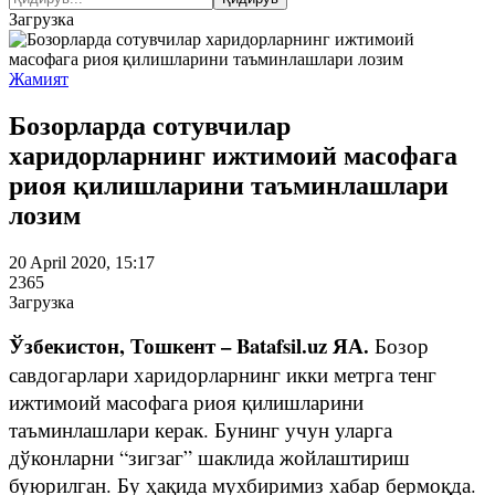
Загрузка
Жамият
Бозорларда сотувчилар
харидорларнинг ижтимоий масофага
риоя қилишларини таъминлашлари
лозим
20 April 2020, 15:17
2365
Загрузка
Ўзбекистон, Тошкент – Batafsil.uz ЯА.
Бозор
савдогарлари харидорларнинг икки метрга тенг
ижтимоий масофага риоя қилишларини
таъминлашлари керак. Бунинг учун уларга
дўконларни “зигзаг” шаклида жойлаштириш
буюрилган. Бу ҳақида мухбиримиз хабар бермоқда.