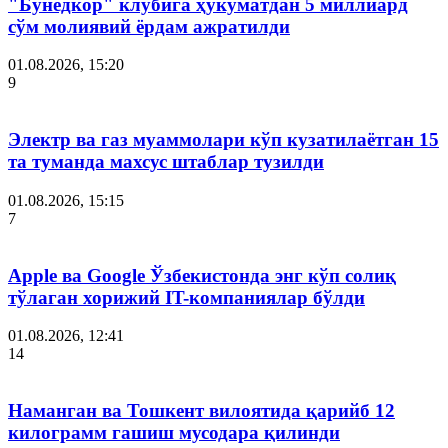
"Бунёдкор" клубига ҳукуматдан 5 миллиард
сўм молиявий ёрдам ажратилди
01.08.2026, 15:20
9
Электр ва газ муаммолари кўп кузатилаётган 15
та туманда махсус штаблар тузилди
01.08.2026, 15:15
7
Apple ва Google Ўзбекистонда энг кўп солиқ
тўлаган хорижий IT-компаниялар бўлди
01.08.2026, 12:41
14
Наманган ва Тошкент вилоятида қарийб 12
килограмм гашиш мусодара қилинди