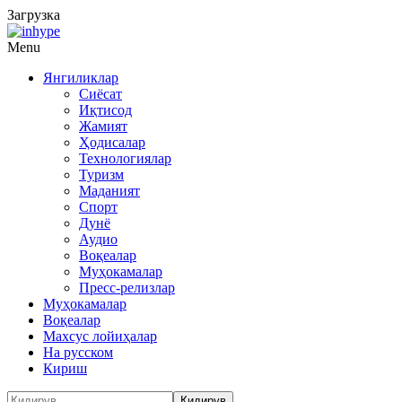
Загрузка
Menu
Янгиликлар
Сиёсат
Иқтисод
Жамият
Ҳодисалар
Технологиялар
Туризм
Маданият
Спорт
Дунё
Аудио
Воқеалар
Муҳокамалар
Пресс-релизлар
Муҳокамалар
Воқеалар
Махсус лойиҳалар
На русском
Кириш