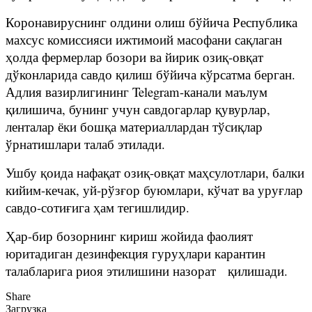
Коронавируснинг олдини олиш бўйича Республика
махсус комиссияси ижтимоий масофани сақлаган
ҳолда фермерлар бозори ва йирик озиқ-овқат
дўконларида савдо қилиш бўйича кўрсатма берган.
Адлия вазирлигининг Telegram-канали маълум
қилишича, бунинг учун савдогарлар қувурлар,
ленталар ёки бошқа материаллардан тўсиқлар
ўрнатишлари талаб этилади.
Ушбу қоида нафақат озиқ-овқат маҳсулотлари, балки
кийим-кечак, уй-рўзғор буюмлари, кўчат ва уруғлар
савдо-сотиғига ҳам тегишлидир.
Ҳар-бир бозорнинг кириш жойида фаолият
юритадиган дезинфекция гуруҳлари карантин
талабларига риоя этилишини назорат қилишади.
Share
Загрузка