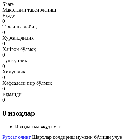
Share
Мақоладан таъсирланиш
Ёқади
0
Таҳсинга лойиқ
0
Хурсандчилик
0
Ҳайрон бўлмоқ
0
Тушкунлик
0
Хомушлик
0
Ҳафсаласи пир бўлмоқ
0
Ёқмайди
0
0
изоҳлар
Изоҳлар мавжуд емас
Рухсат олинг
Шарҳлар қолдириш мумкин бўлиши учун.