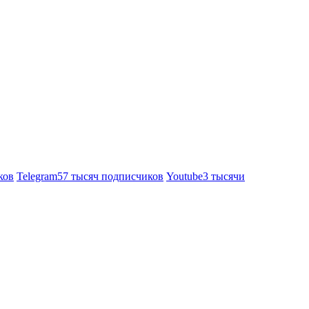
ков
Telegram
57 тысяч подписчиков
Youtube
3 тысячи