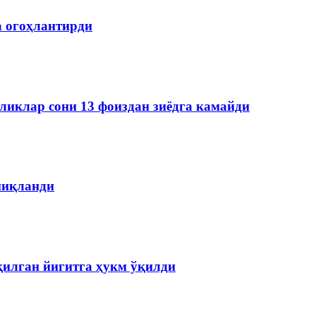
а огоҳлантирди
ликлар сони 13 фоиздан зиёдга камайди
ниқланди
қилган йигитга ҳукм ўқилди