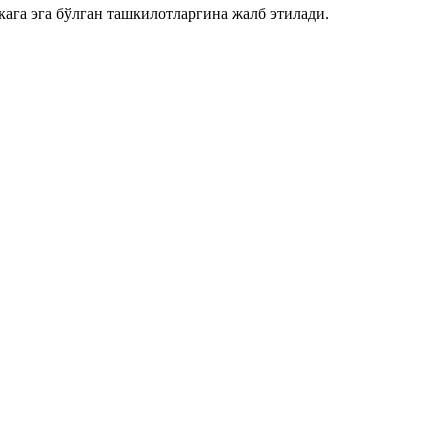
га эга бўлган ташкилотларгина жалб этилади.