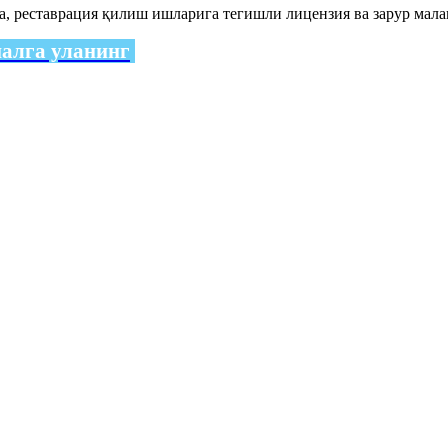
реставрация қилиш ишларига тегишли лицензия ва зарур малака
налга уланинг