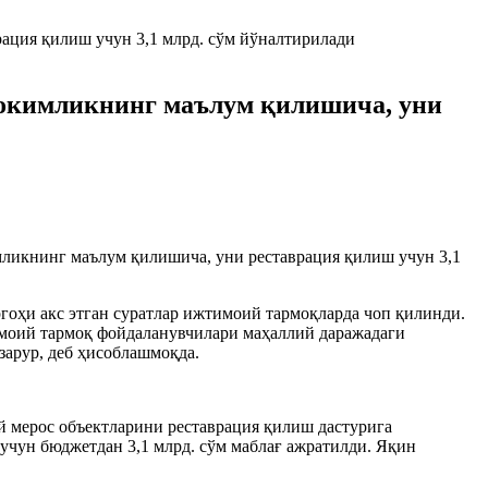
ҳокимликнинг маълум қилишича, уни
ликнинг маълум қилишича, уни реставрация қилиш учун 3,1
гоҳи акс этган суратлар ижтимоий тармоқларда чоп қилинди.
тимоий тармоқ фойдаланувчилари маҳаллий даражадаги
зарур, деб ҳисоблашмоқда.
й мерос объектларини реставрация қилиш дастурига
 учун бюджетдан 3,1 млрд. сўм маблағ ажратилди. Яқин