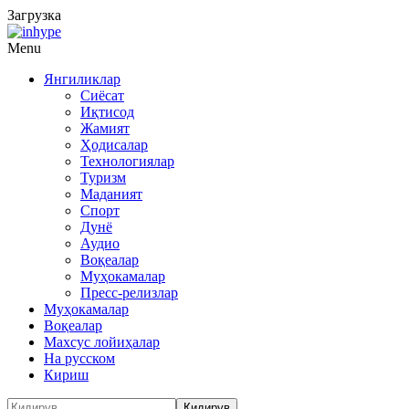
Загрузка
Menu
Янгиликлар
Сиёсат
Иқтисод
Жамият
Ҳодисалар
Технологиялар
Туризм
Маданият
Спорт
Дунё
Аудио
Воқеалар
Муҳокамалар
Пресс-релизлар
Муҳокамалар
Воқеалар
Махсус лойиҳалар
На русском
Кириш