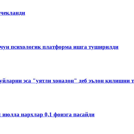
 чекланди
чун психологик платформа ишга туширилди
йларни эса "уятли хонадон" деб эълон қилишни 
: июлда нархлар 0,1 фоизга пасайди