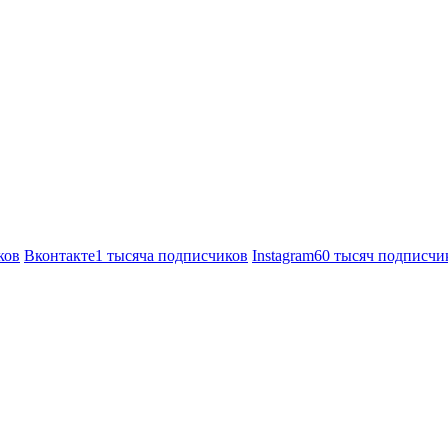
ков
Вконтакте
1 тысяча подписчиков
Instagram
60 тысяч подписчи