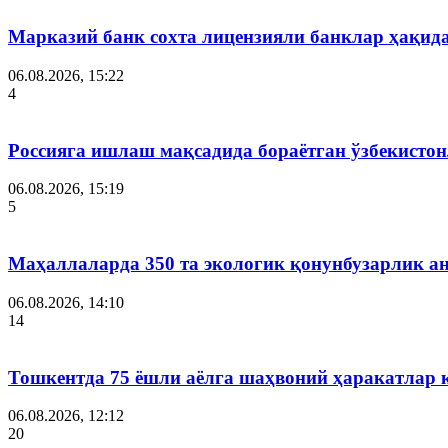
Марказий банк сохта лицензияли банклар ҳақид
06.08.2026, 15:22
4
Россияга ишлаш мақсадида бораётган ўзбекистон
06.08.2026, 15:19
5
Маҳаллаларда 350 та экологик қонунбузарлик а
06.08.2026, 14:10
14
Тошкентда 75 ёшли аёлга шаҳвоний ҳаракатлар 
06.08.2026, 12:12
20