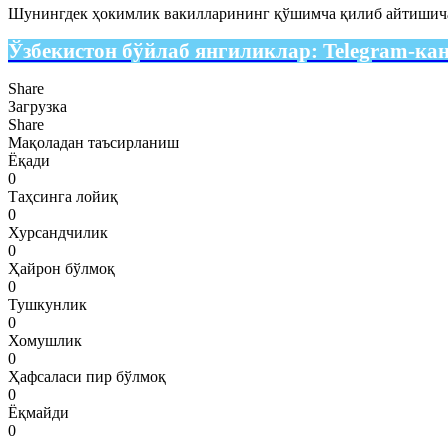
Шунингдек ҳокимлик вакилларининг қўшимча қилиб айтишича, 
Ўзбекистон бўйлаб янгиликлар:
Telegram-ка
Share
Загрузка
Share
Мақоладан таъсирланиш
Ёқади
0
Таҳсинга лойиқ
0
Хурсандчилик
0
Ҳайрон бўлмоқ
0
Тушкунлик
0
Хомушлик
0
Ҳафсаласи пир бўлмоқ
0
Ёқмайди
0