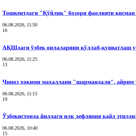
Тошкентдаги "Қўйлиқ" бозори фаолияти қисман
06.08.2026, 11:50
16
АҚШдаги ўзбек оилаларини қўллаб-қувватлаш у
06.08.2026, 11:25
13
Чиноз ҳокими маҳаллани "шармандали", айрим у
06.08.2026, 11:15
19
Ўзбекистонда йилдаги илк дефляция қайд этилди
06.08.2026, 10:40
15