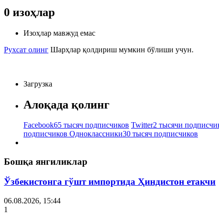
0
изоҳлар
Изоҳлар мавжуд емас
Рухсат олинг
Шарҳлар қолдириш мумкин бўлиши учун.
Загрузка
Алоқада қолинг
Facebook
65 тысяч подписчиков
Twitter
2 тысячи подписчи
подписчиков
Одноклассники
30 тысяч подписчиков
Бошқа янгиликлар
Ўзбекистонга гўшт импортида Ҳиндистон етакчи
06.08.2026, 15:44
1