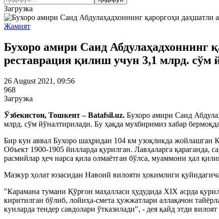
Загрузка
Жамият
Бухоро амири Саид Абдулаҳадхоннинг 
реставрация қилиш учун 3,1 млрд. сўм
26 August 2021, 09:56
968
Загрузка
Ўзбекистон, Тошкент – Batafsil.uz.
Бухоро амири Саид Абдулаҳ
млрд. сўм йўналтирилади. Бу ҳақда мухбиримиз хабар бермоқд
Бир кун аввал Бухоро шаҳридан 104 км узоқликда жойлашган 
Объект 1900-1905 йилларда қурилган. Лавҳаларга қараганда, с
расмийлар ҳеч нарса қила олмаётган бўлса, муаммони ҳал қил
Мазкур ҳолат юзасидан Навоий вилояти ҳокимлиги қуйидагича
"Карамана тумани Қўрғон маҳалласи ҳудудида XIX асрда қури
киритилган бўлиб, лойиҳа-смета ҳужжатлари аллақачон тайёрл
кунларда тендер савдолари ўтказилади", - дея қайд этди вилоя