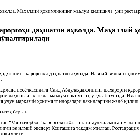
қароргоҳи даҳшатли аҳволда. Маҳаллий 
 йўналтирилади
адхоннинг қароргоҳи даҳшатли аҳволда. Навоий вилояти ҳоким
а.
Кармана посёлкасидаги Саид Абдулаҳадхоннинг шаҳарорти қарор
арой даҳшатли аҳволда, маълум вақт ўтгач, у қулаб тушади. Иж
иш учун марказий ҳокимият идоралари вакилларини жалб қилиш 
 изоҳ берган.
лган “Мирзачорбоғ” қароргоҳи 2021 йилга мўлжалланган мадани
анган ва илмий эксперт Кенгашига тақдим этилган. Реставрация
т ҳокимлиги.