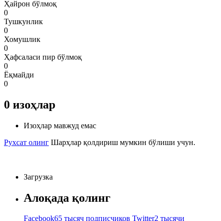
Ҳайрон бўлмоқ
0
Тушкунлик
0
Хомушлик
0
Ҳафсаласи пир бўлмоқ
0
Ёқмайди
0
0
изоҳлар
Изоҳлар мавжуд емас
Рухсат олинг
Шарҳлар қолдириш мумкин бўлиши учун.
Загрузка
Алоқада қолинг
Facebook
65 тысяч подписчиков
Twitter
2 тысячи