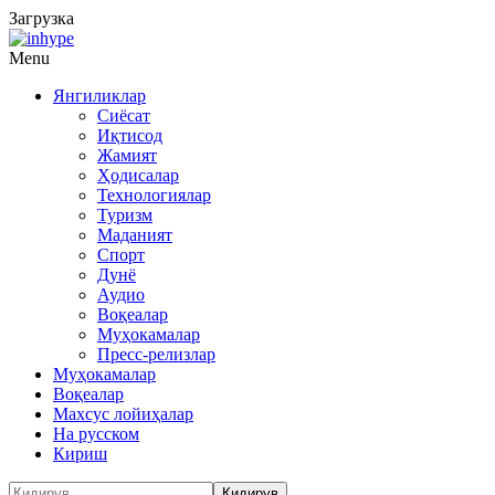
Загрузка
Menu
Янгиликлар
Сиёсат
Иқтисод
Жамият
Ҳодисалар
Технологиялар
Туризм
Маданият
Спорт
Дунё
Аудио
Воқеалар
Муҳокамалар
Пресс-релизлар
Муҳокамалар
Воқеалар
Махсус лойиҳалар
На русском
Кириш