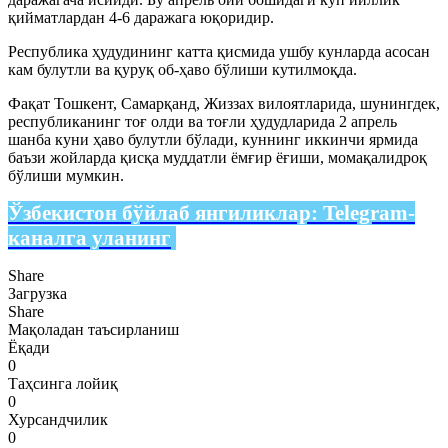
қийматлардан 4-6 даражага юқоридир.
Республика ҳудудининг катта қисмида ушбу кунларда асосан
кам булутли ва қуруқ об-ҳаво бўлиши кутилмоқда.
Фақат Тошкент, Самарқанд, Жиззах вилоятларида, шунингдек,
республиканинг тоғ олди ва тоғли ҳудудларида 2 апрель
шанба куни ҳаво булутли бўлади, куннинг иккинчи ярмида
баъзи жойларда қисқа муддатли ёмғир ёғиши, момақалидроқ
бўлиши мумкин.
Ўзбекистон бўйлаб янгиликлар:
Telegram-
каналга уланинг
Share
Загрузка
Share
Мақоладан таъсирланиш
Ёқади
0
Таҳсинга лойиқ
0
Хурсандчилик
0