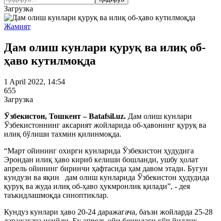
Загрузка
Жамият
Дам олиш кунлари қуруқ ва илиқ об-
ҳаво кутилмоқда
1 April 2022, 14:54
655
Загрузка
Ўзбекистон, Тошкент – Batafsil.uz.
Дам олиш кунлари
Ўзбекистоннинг аксарият жойларида об-ҳавонинг қуруқ ва
илиқ бўлиши тахмин қилинмоқда.
“Март ойининг охирги кунларида Ўзбекистон ҳудудига
Эрондан илиқ ҳаво кириб келиши бошланди, ушбу ҳолат
апрель ойининг биринчи ҳафтасида ҳам давом этади. Бугун
кундузи ва яқин дам олиш кунларида Ўзбекистон ҳудудида
қуруқ ва жуда илиқ об-ҳаво ҳукмронлик қилади”, - дея
таъкидлашмоқда синоптиклар.
Кундуз кунлари ҳаво 20-24 даражагача, баъзи жойларда 25-28
даражагача исийди. Бу апрель ойи бошидаги кўп йиллик