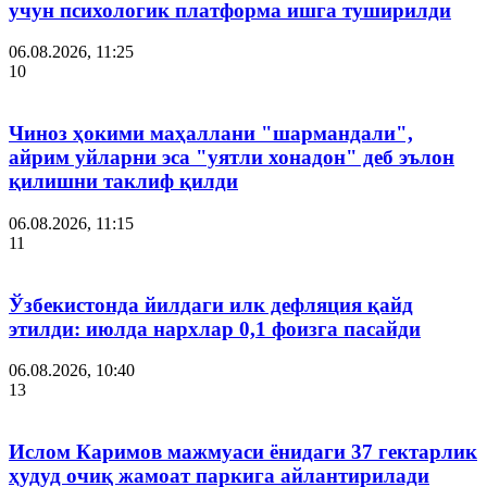
учун психологик платформа ишга туширилди
06.08.2026, 11:25
10
Чиноз ҳокими маҳаллани "шармандали",
айрим уйларни эса "уятли хонадон" деб эълон
қилишни таклиф қилди
06.08.2026, 11:15
11
Ўзбекистонда йилдаги илк дефляция қайд
этилди: июлда нархлар 0,1 фоизга пасайди
06.08.2026, 10:40
13
Ислом Каримов мажмуаси ёнидаги 37 гектарлик
ҳудуд очиқ жамоат паркига айлантирилади