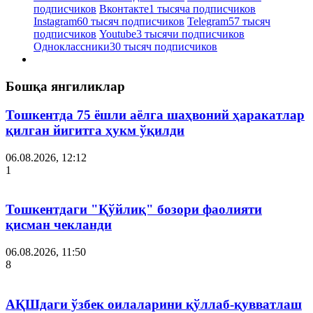
подписчиков
Вконтакте
1 тысяча подписчиков
Instagram
60 тысяч подписчиков
Telegram
57 тысяч
подписчиков
Youtube
3 тысячи подписчиков
Одноклассники
30 тысяч подписчиков
Бошқа янгиликлар
Тошкентда 75 ёшли аёлга шаҳвоний ҳаракатлар
қилган йигитга ҳукм ўқилди
06.08.2026, 12:12
1
Тошкентдаги "Қўйлиқ" бозори фаолияти
қисман чекланди
06.08.2026, 11:50
8
АҚШдаги ўзбек оилаларини қўллаб-қувватлаш