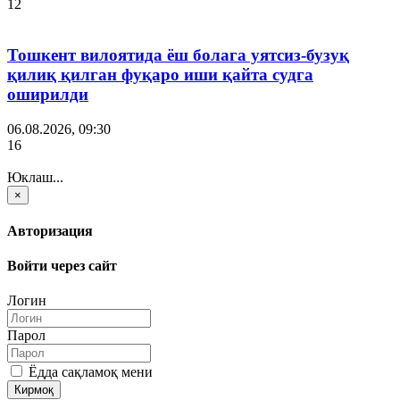
12
Тошкент вилоятида ёш болага уятсиз-бузуқ
қилиқ қилган фуқаро иши қайта судга
оширилди
06.08.2026, 09:30
16
Юклаш...
×
Авторизация
Войти через сайт
Логин
Парол
Ёдда сақламоқ мени