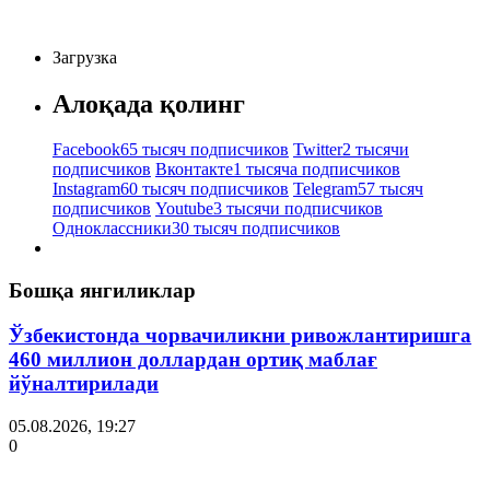
Загрузка
Алоқада қолинг
Facebook
65 тысяч подписчиков
Twitter
2 тысячи
подписчиков
Вконтакте
1 тысяча подписчиков
Instagram
60 тысяч подписчиков
Telegram
57 тысяч
подписчиков
Youtube
3 тысячи подписчиков
Одноклассники
30 тысяч подписчиков
Бошқа янгиликлар
Ўзбекистонда чорвачиликни ривожлантиришга
460 миллион доллардан ортиқ маблағ
йўналтирилади
05.08.2026, 19:27
0