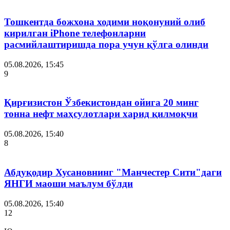
Тошкентда божхона ходими ноқонуний олиб
кирилган iPhone телефонларни
расмийлаштиришда пора учун қўлга олинди
05.08.2026, 15:45
9
Қирғизистон Ўзбекистондан ойига 20 минг
тонна нефт маҳсулотлари харид қилмоқчи
05.08.2026, 15:40
8
Абдуқодир Хусановнинг "Манчестер Сити"даги
ЯНГИ маоши маълум бўлди
05.08.2026, 15:40
12