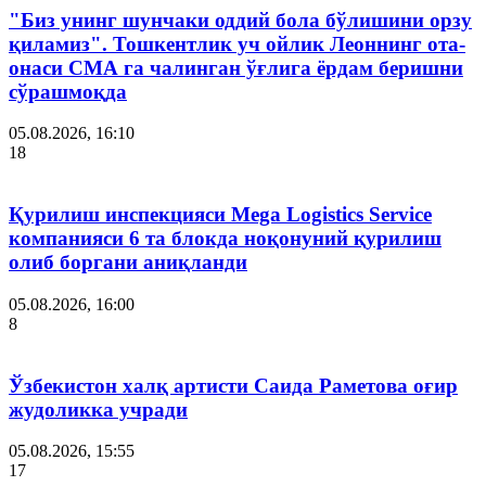
"Биз унинг шунчаки оддий бола бўлишини орзу
қиламиз". Тошкентлик уч ойлик Леоннинг ота-
онаси СМА га чалинган ўғлига ёрдам беришни
сўрашмоқда
05.08.2026, 16:10
18
Қурилиш инспекцияси Мega Logistics Service
компанияси 6 та блокда ноқонуний қурилиш
олиб боргани аниқланди
05.08.2026, 16:00
8
Ўзбекистон халқ артисти Саида Раметова оғир
жудоликка учради
05.08.2026, 15:55
17