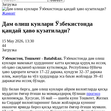
Загрузка
Жамият
Дам олиш кунлари Ўзбекистонда
қандай ҳаво кузатилади?
15 May 2026, 13:30
44
Загрузка
Ўзбекистон, Тошкент - Batafsil.uz.
Ўзбекистонда дам олиш
кунлари мамлакат ҳудудининг катта қисмида қуруқ ва иссиқ
об-ҳаво сақланиб қолиши кутилмоқда. Республика бўйича
ҳаво ҳарорати кечаси 17–22 даража, кундузи 32–37 даража
илиқ, жанубда ва чўл ҳудудларда эса баъзи жойларда 39–41
даражагача иссиқ бўлади.
Шу билан бирга, дам олиш кунлари айрим вилоятларда қисқа
муддатли ёмғир ёғиши ва момақалдироқ бўлиши
прогноз
қилинмоқда. Хусусан, 16 май — шанба куни Тошкент, Жиззах
ва Сирдарё вилоятларининг баъзи жойларида куннинг
иккинчи ярмида бироз қисқа муддатли ёмғир ёғиши мумкин.