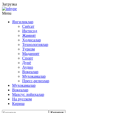
Загрузка
Menu
Янгиликлар
Сиёсат
Иқтисод
Жамият
Ҳодисалар
Технологиялар
Туризм
Маданият
Спорт
Дунё
Аудио
Воқеалар
Муҳокамалар
Пресс-релизлар
Муҳокамалар
Воқеалар
Махсус лойиҳалар
На русском
Кириш