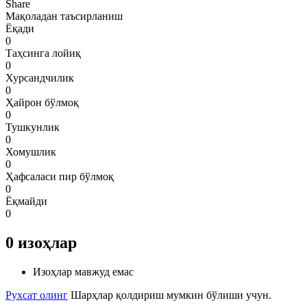
Share
Мақоладан таъсирланиш
Ёқади
0
Таҳсинга лойиқ
0
Хурсандчилик
0
Ҳайрон бўлмоқ
0
Тушкунлик
0
Хомушлик
0
Ҳафсаласи пир бўлмоқ
0
Ёқмайди
0
0
изоҳлар
Изоҳлар мавжуд емас
Рухсат олинг
Шарҳлар қолдириш мумкин бўлиши учун.