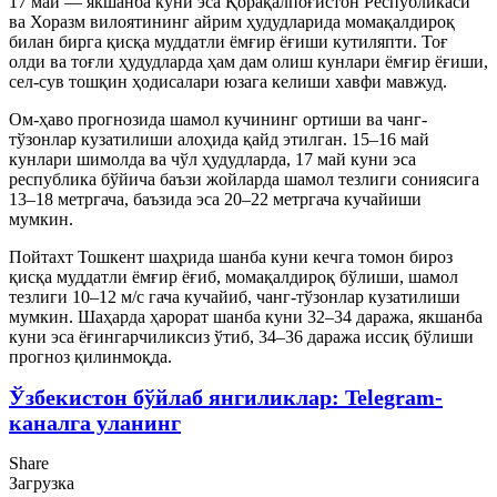
17 май — якшанба куни эса Қорақалпоғистон Республикаси
ва Хоразм вилоятининг айрим ҳудудларида момақалдироқ
билан бирга қисқа муддатли ёмғир ёғиши кутиляпти. Тоғ
олди ва тоғли ҳудудларда ҳам дам олиш кунлари ёмғир ёғиши,
сел-сув тошқин ҳодисалари юзага келиши хавфи мавжуд.
Ом-ҳаво прогнозида шамол кучининг ортиши ва чанг-
тўзонлар кузатилиши алоҳида қайд этилган. 15–16 май
кунлари шимолда ва чўл ҳудудларда, 17 май куни эса
республика бўйича баъзи жойларда шамол тезлиги сониясига
13–18 метргача, баъзида эса 20–22 метргача кучайиши
мумкин.
Пойтахт Тошкент шаҳрида шанба куни кечга томон бироз
қисқа муддатли ёмғир ёғиб, момақалдироқ бўлиши, шамол
тезлиги 10–12 м/с гача кучайиб, чанг-тўзонлар кузатилиши
мумкин. Шаҳарда ҳарорат шанба куни 32–34 даража, якшанба
куни эса ёғингарчиликсиз ўтиб, 34–36 даража иссиқ бўлиши
прогноз қилинмоқда.
Ўзбекистон бўйлаб янгиликлар: Telegram-
каналга уланинг
Share
Загрузка