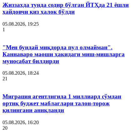
Жиззахда тунда содир бўлган ЙТҲда 21 ёшли
ҳайдовчи қиз ҳалок бўлди
05.08.2026, 19:25
1
"Мен бундай миқдорда пул олмайман".
Каннаваро маоши ҳақидаги миш-мишларга
муносабат билдирди
05.08.2026, 18:24
21
Миграция агентлигида 1 миллиард сўмдан
ортиқ буджет маблағлари талон-торож
қилингани аниқланди
05.08.2026, 16:20
20