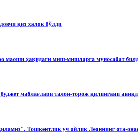
довчи қиз ҳалок бўлди
ро маоши ҳақидаги миш-мишларга муносабат бил
 буджет маблағлари талон-торож қилингани аниқ
қиламиз". Тошкентлик уч ойлик Леоннинг ота-она