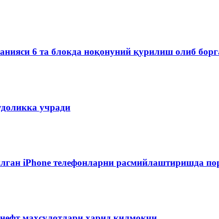
мпанияси 6 та блокда ноқонуний қурилиш олиб бор
удоликка учради
лган iPhone телефонларни расмийлаштиришда пор
 нефт маҳсулотлари харид қилмоқчи