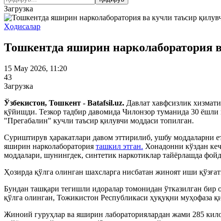
Загрузка
Ҳодисалар
Тошкентда яширин нарколаборатория в
15 May 2026, 11:20
43
Загрузка
Ўзбекистон, Тошкент - Batafsil.uz.
Давлат хавфсизлик хизмат
қўйишди. Тезкор тадбир давомида Чилонзор туманида 30 ёшли
"Прегабалин" кучли таъсир қилувчи моддаси топилган.
Суриштирув ҳаракатлари давом эттирилиб, ушбу моддаларни е
яширин нарколаборатория
ташкил этган.
Хонадонни кўздан кечи
моддалари, шунингдек, синтетик наркотиклар тайёрлашда фойд
Ҳозирда қўлга олинган шахсларга нисбатан жиноят иши қўзғат
Бундан ташқари тегишли идоралар томонидан ўтказилган бир о
қўлга олинган, Тожикистон Республикаси ҳуқуқни муҳофаза қи
Жиноий гуруҳлар ва яширин лабораториялардан жами 285 килог