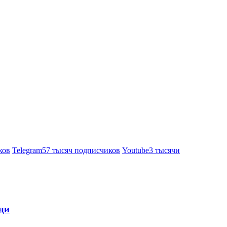
ков
Telegram
57 тысяч подписчиков
Youtube
3 тысячи
ди