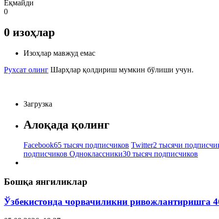
Ёқмайди
0
0
изоҳлар
Изоҳлар мавжуд емас
Рухсат олинг
Шарҳлар қолдириш мумкин бўлиши учун.
Загрузка
Алоқада қолинг
Facebook
65 тысяч подписчиков
Twitter
2 тысячи подписчи
подписчиков
Одноклассники
30 тысяч подписчиков
Бошқа янгиликлар
Ўзбекистонда чорвачиликни ривожлантиришга 4