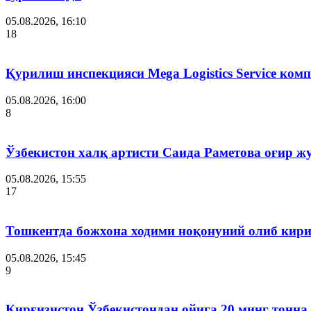
05.08.2026, 16:10
18
Қурилиш инспекцияси Мega Logistics Service ко
05.08.2026, 16:00
8
Ўзбекистон халқ артисти Саида Раметова оғир ж
05.08.2026, 15:55
17
Тошкентда божхона ходими ноқонуний олиб кири
05.08.2026, 15:45
9
Қирғизистон Ўзбекистондан ойига 20 минг тонна