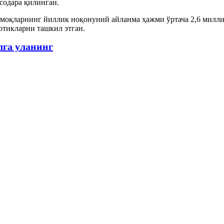
содара қилинган.
моқларнинг йиллик ноқонуний айланма ҳажми ўртача 2,6 миллио
отикларни ташкил этган.
лга уланинг