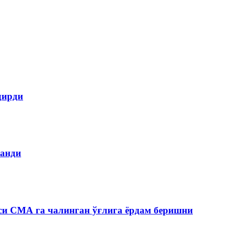
дирди
ланди
си СМА га чалинган ўғлига ёрдам беришни