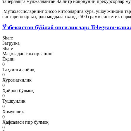
тайёрлашга мўлжалланган 42 литр ноқонуний прекурсорлар му
Мутахассисларнинг ҳисоб-китобларига кўра, ушбу жиноий тар
сингари оғир заҳарли моддалар ҳамда 500 грамм синтетик нарк
Ўзбекистон бўйлаб янгиликлар: Telegram-кана
Share
Загрузка
Share
Мақоладан таъсирланиш
Ёқади
0
Таҳсинга лойиқ
0
Хурсандчилик
0
Ҳайрон бўлмоқ
0
Тушкунлик
0
Хомушлик
0
Ҳафсаласи пир бўлмоқ
0