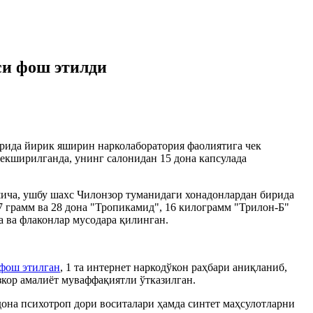
си фош этилди
рида йирик яширин нарколаборатория фаолиятига чек
екширилганда, унинг салонидан 15 дона капсулада
шича, ушбу шахс Чилонзор туманидаги хонадонлардан бирида
7 грамм ва 28 дона "Тропикамид", 16 килограмм "Трилон-Б"
а ва флаконлар мусодара қилинган.
фош этилган
, 1 та интернет наркодўкон раҳбари аниқланиб,
зкор амалиёт муваффақиятли ўтказилган.
дона психотроп дори воситалари ҳамда синтет маҳсулотларни