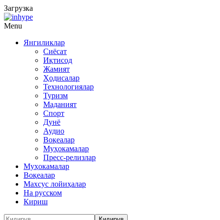
Загрузка
Menu
Янгиликлар
Сиёсат
Иқтисод
Жамият
Ҳодисалар
Технологиялар
Туризм
Маданият
Спорт
Дунё
Аудио
Воқеалар
Муҳокамалар
Пресс-релизлар
Муҳокамалар
Воқеалар
Махсус лойиҳалар
На русском
Кириш