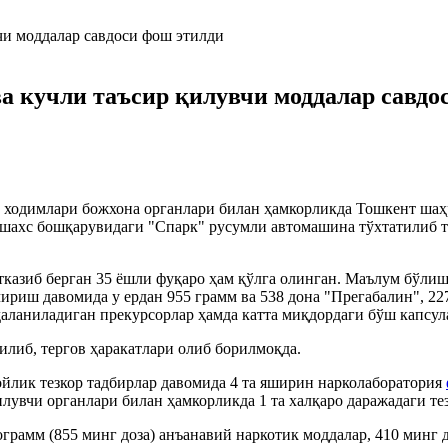
а кучли таъсир қилувчи моддалар савдо
и ходимлари божхона органлари билан ҳамкорликда Тошкент шаҳ
 шахс бошқарувидаги "Спарк" русумли автомашина тўхтатилиб т
тказиб берган 35 ёшли фуқаро ҳам қўлга олинган. Маълум бўли
риш давомида у ердан 955 грамм ва 538 дона "Прегабалин", 22
аланиладиган прекурсорлар ҳамда катта миқдордаги бўш капсул
илиб, тергов ҳаракатлари олиб борилмоқда.
йлик тезкор тадбирлар давомида 4 та яширин нарколаборатория
лувчи органлари билан ҳамкорликда 1 та халқаро даражадаги те
рамм (855 минг доза) анъанавий наркотик моддалар, 410 минг 