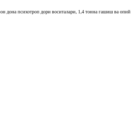
н дона психотроп дори воситалари, 1,4 тонна гашиш ва опий