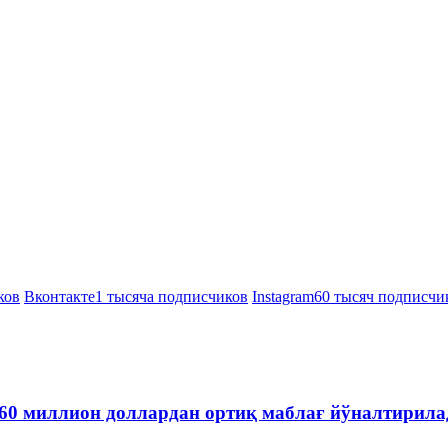
ков
Вконтакте
1 тысяча подписчиков
Instagram
60 тысяч подписчи
60 миллион доллардан ортиқ маблағ йўналтирила