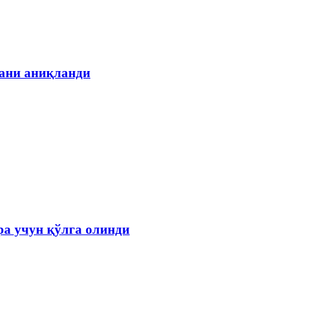
гани аниқланди
а учун қўлга олинди