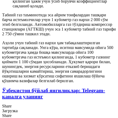
қилинган ҳажм учун ўсиб борувчи коэффициентлар
сақланиб қолади.
Табиий газ таъминотида эса айрим тоифалардан ташқари
барча истеъмолчилар учун 1 кубометр газ нархи 2 000 сўм
этиб белгиланди. Автомобилларга газ тўлдириш компрессор
станциялари (АГТКШ) учун эса 1 кубометр табиий газ тарифи
2 750 сўмни ташкил этади.
Аҳоли учун табиий газ нархи ҳам табақалаштирилган
тартибда сақланади. Унга кўра, иситиш мавсумида ойига 500
кубометргача ҳамда бошқа мавсумларда ойига 100
кубометргача газ истеъмол қилинганда, 1 кубометр газнинг
қиймати 1 100 сўмдан ҳисобланади. Ҳукумат қарори билан,
шунингдек, энергия ресурсларини етказиб беришдаги
йўқотишларни камайтириш, энергия самарадорлигини
ошириш ва хизмат кўрсатиш сифатини яхшилаш бўйича
қўшимча вазифалар белгилаб берилган.
Ўзбекистон бўйлаб янгиликлар: Telegram-
каналга уланинг
Share
Загрузка
Share