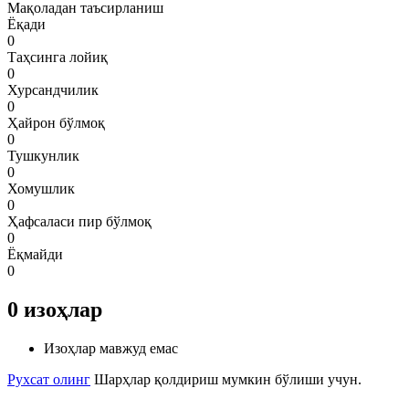
Мақоладан таъсирланиш
Ёқади
0
Таҳсинга лойиқ
0
Хурсандчилик
0
Ҳайрон бўлмоқ
0
Тушкунлик
0
Хомушлик
0
Ҳафсаласи пир бўлмоқ
0
Ёқмайди
0
0
изоҳлар
Изоҳлар мавжуд емас
Рухсат олинг
Шарҳлар қолдириш мумкин бўлиши учун.