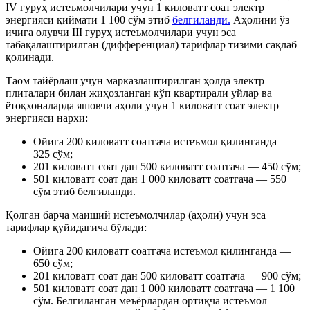
IV гуруҳ истеъмолчилари учун 1 киловатт соат электр
энергияси қиймати 1 100 сўм этиб
белгиланди.
Аҳолини ўз
ичига олувчи III гуруҳ истеъмолчилари учун эса
табақалаштирилган (дифференциал) тарифлар тизими сақлаб
қолинади.
Таом тайёрлаш учун марказлаштирилган ҳолда электр
плиталари билан жиҳозланган кўп квартирали уйлар ва
ётоқхоналарда яшовчи аҳоли учун 1 киловатт соат электр
энергияси нархи:
Ойига 200 киловатт соатгача истеъмол қилинганда —
325 сўм;
201 киловатт соат дан 500 киловатт соатгача — 450 сўм;
501 киловатт соат дан 1 000 киловатт соатгача — 550
сўм этиб белгиланди.
Қолган барча маиший истеъмолчилар (аҳоли) учун эса
тарифлар қуйидагича бўлади:
Ойига 200 киловатт соатгача истеъмол қилинганда —
650 сўм;
201 киловатт соат дан 500 киловатт соатгача — 900 сўм;
501 киловатт соат дан 1 000 киловатт соатгача — 1 100
сўм. Белгиланган меъёрлардан ортиқча истеъмол