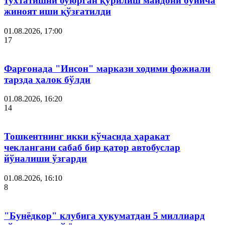
тўхтатишни буюрган қурилиш майдони бўйича
жиноят иши қўзғатилди
01.08.2026, 17:00
17
Фарғонада "Инсон" маркази ходими фожиали
тарзда ҳалок бўлди
01.08.2026, 16:20
14
Тошкентнинг икки кўчасида ҳаракат
чеклангани сабаб бир қатор автобуслар
йўналиши ўзгарди
01.08.2026, 16:10
8
"Бунёдкор" клубига ҳукуматдан 5 миллиард