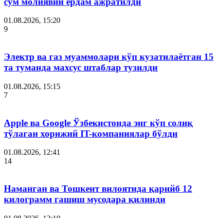
сўм молиявий ёрдам ажратилди
01.08.2026, 15:20
9
Электр ва газ муаммолари кўп кузатилаётган 15
та туманда махсус штаблар тузилди
01.08.2026, 15:15
7
Apple ва Google Ўзбекистонда энг кўп солиқ
тўлаган хорижий IT-компаниялар бўлди
01.08.2026, 12:41
14
Наманган ва Тошкент вилоятида қарийб 12
килограмм гашиш мусодара қилинди