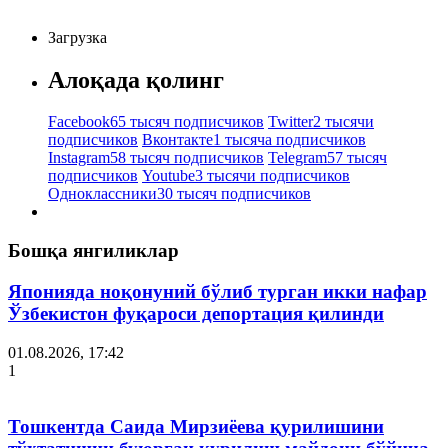
Загрузка
Алоқада қолинг
Facebook
65 тысяч подписчиков
Twitter
2 тысячи
подписчиков
Вконтакте
1 тысяча подписчиков
Instagram
58 тысяч подписчиков
Telegram
57 тысяч
подписчиков
Youtube
3 тысячи подписчиков
Одноклассники
30 тысяч подписчиков
Бошқа янгиликлар
Японияда ноқонуний бўлиб турган икки нафар
Ўзбекистон фуқароси депортация қилинди
01.08.2026, 17:42
1
Тошкентда Саида Мирзиёева қурилишини