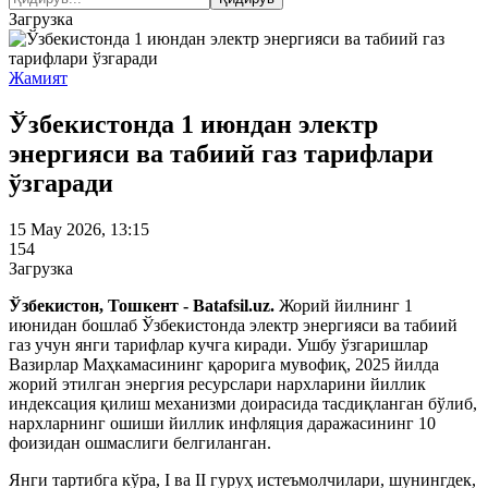
Загрузка
Жамият
Ўзбекистонда 1 июндан электр
энергияси ва табиий газ тарифлари
ўзгаради
15 May 2026, 13:15
154
Загрузка
Ўзбекистон, Тошкент - Batafsil.uz.
Жорий йилнинг 1
июнидан бошлаб Ўзбекистонда электр энергияси ва табиий
газ учун янги тарифлар кучга киради. Ушбу ўзгаришлар
Вазирлар Маҳкамасининг қарорига мувофиқ, 2025 йилда
жорий этилган энергия ресурслари нархларини йиллик
индексация қилиш механизми доирасида тасдиқланган бўлиб,
нархларнинг ошиши йиллик инфляция даражасининг 10
фоизидан ошмаслиги белгиланган.
Янги тартибга кўра, I ва II гуруҳ истеъмолчилари, шунингдек,