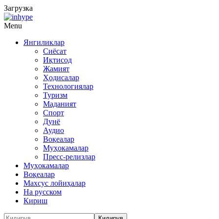
Загрузка
Menu
Янгиликлар
Сиёсат
Иқтисод
Жамият
Ҳодисалар
Технологиялар
Туризм
Маданият
Спорт
Дунё
Аудио
Воқеалар
Муҳокамалар
Пресс-релизлар
Муҳокамалар
Воқеалар
Махсус лойиҳалар
На русском
Кириш