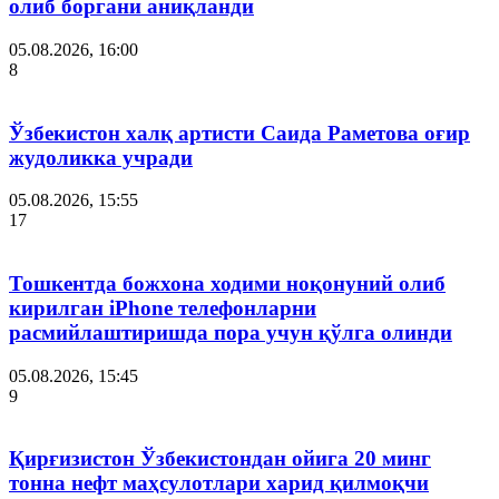
олиб боргани аниқланди
05.08.2026, 16:00
8
Ўзбекистон халқ артисти Саида Раметова оғир
жудоликка учради
05.08.2026, 15:55
17
Тошкентда божхона ходими ноқонуний олиб
кирилган iPhone телефонларни
расмийлаштиришда пора учун қўлга олинди
05.08.2026, 15:45
9
Қирғизистон Ўзбекистондан ойига 20 минг
тонна нефт маҳсулотлари харид қилмоқчи