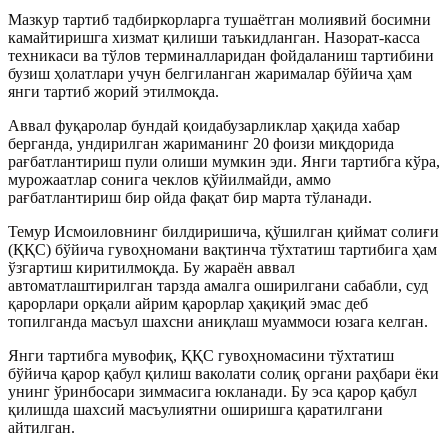
Мазкур тартиб тадбиркорларга тушаётган молиявий босимни
камайтиришга хизмат қилиши таъкидланган. Назорат-касса
техникаси ва тўлов терминалларидан фойдаланиш тартибини
бузиш ҳолатлари учун белгиланган жарималар бўйича ҳам
янги тартиб жорий этилмоқда.
Аввал фуқаролар бундай қоидабузарликлар ҳақида хабар
берганда, ундирилган жариманинг 20 фоизи миқдорида
рағбатлантириш пули олиши мумкин эди. Янги тартибга кўра,
мурожаатлар сонига чеклов қўйилмайди, аммо
рағбатлантириш бир ойда фақат бир марта тўланади.
Темур Исмоиловнинг билдиришича, қўшилган қиймат солиғи
(ҚҚС) бўйича гувоҳномани вақтинча тўхтатиш тартибига ҳам
ўзгартиш киритилмоқда. Бу жараён аввал
автоматлаштирилган тарзда амалга оширилгани сабабли, суд
қарорлари орқали айрим қарорлар ҳақиқий эмас деб
топилганда масъул шахсни аниқлаш муаммоси юзага келган.
Янги тартибга мувофиқ, ҚҚС гувоҳномасини тўхтатиш
бўйича қарор қабул қилиш ваколати солиқ органи раҳбари ёки
унинг ўринбосари зиммасига юкланади. Бу эса қарор қабул
қилишда шахсий масъулиятни оширишга қаратилгани
айтилган.