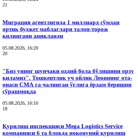
21
Миграция агентлигида 1 миллиард сўмдан
ортиқ буджет маблағлари талон-торож
қилингани аниқланди
05.08.2026, 16:20
20
"Биз унинг шунчаки оддий бола бўлишини орзу
қиламиз". Тошкентлик уч ойлик Леоннинг ота-
онаси СМА га чалинган ўғлига ёрдам беришни
сўрашмоқда
05.08.2026, 16:10
18
Қурилиш инспекцияси Мega Logistics Service
компанияси 6 та блокда ноқонуний қурилиш