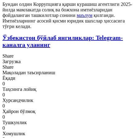
Бундан олдин Коррупцияга қарши курашиш агентлиги 2025-
йилда мамлакатда солиқ ва божхона имтиёзларидан
фойдаланган ташкилотлар сонини
маълум
қилганди.
Имтиёзларнинг асосий қисми юридик шахслар ҳиссасига
тўғри келади.
Ўзбекистон бўйлаб янгиликлар: Telegram-
каналга уланинг
Share
Загрузка
Share
Мақоладан таъсирланиш
Ёқади
0
Таҳсинга лойиқ
0
Хурсандчилик
0
Ҳайрон бўлмоқ
0
Тушкунлик
0
Хомушлик