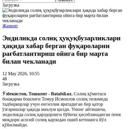
Загрузка
Жамият
Эндиликда солиқ ҳуқуқбузарликлари
ҳақида хабар берган фуқароларни
рағбатлантириш ойига бир марта
билан чекланади
12 May 2026, 10:55
48
Загрузка
Ўзбекистон, Тошкент - Batafsil.uz.
Солиқ қўмитаси
бошқарма бошлиғи Темур Исмоилов солиқ тизимида
тадбиркорлар учун енгиллик яратадиган бир қатор
ўзгаришлар ҳақида маълум қилди. Унинг айтишича,
эндиликда солиқ қарздорлиги бўйича ҳисобланадиган пеня
миқдори асосий солиқ қарзидан ошиб кетишига йўл
қўйилмайди.