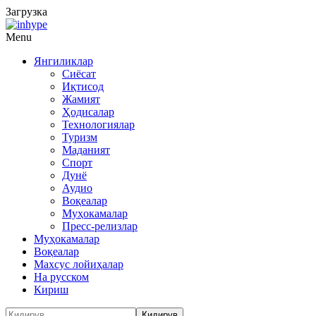
Загрузка
Menu
Янгиликлар
Сиёсат
Иқтисод
Жамият
Ҳодисалар
Технологиялар
Туризм
Маданият
Спорт
Дунё
Аудио
Воқеалар
Муҳокамалар
Пресс-релизлар
Муҳокамалар
Воқеалар
Махсус лойиҳалар
На русском
Кириш