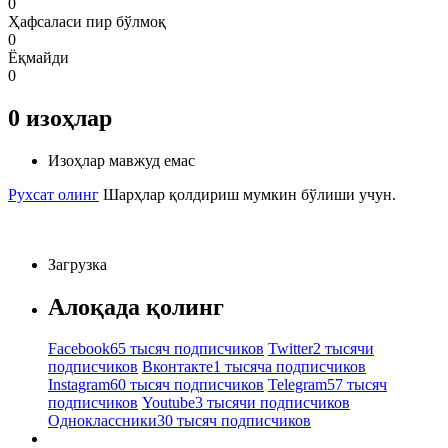
0
Ҳафсаласи пир бўлмоқ
0
Ёқмайди
0
0
изоҳлар
Изоҳлар мавжуд емас
Рухсат олинг
Шарҳлар қолдириш мумкин бўлиши учун.
Загрузка
Алоқада қолинг
Facebook
65 тысяч подписчиков
Twitter
2 тысячи
подписчиков
Вконтакте
1 тысяча подписчиков
Instagram
60 тысяч подписчиков
Telegram
57 тысяч
подписчиков
Youtube
3 тысячи подписчиков
Одноклассники
30 тысяч подписчиков