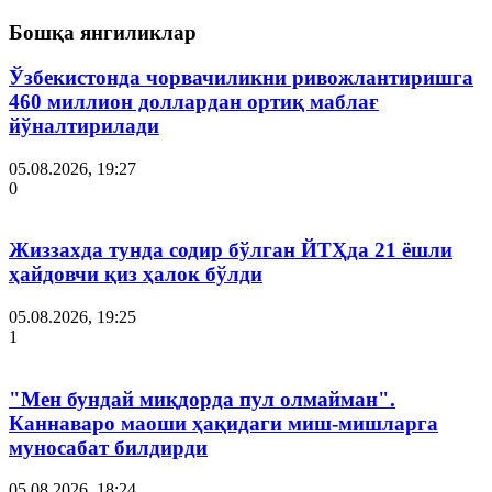
Бошқа янгиликлар
Ўзбекистонда чорвачиликни ривожлантиришга
460 миллион доллардан ортиқ маблағ
йўналтирилади
05.08.2026, 19:27
0
Жиззахда тунда содир бўлган ЙТҲда 21 ёшли
ҳайдовчи қиз ҳалок бўлди
05.08.2026, 19:25
1
"Мен бундай миқдорда пул олмайман".
Каннаваро маоши ҳақидаги миш-мишларга
муносабат билдирди
05.08.2026, 18:24