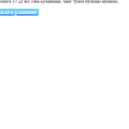
лиги 17-22 м/с гача кучайиши, чанг тўзон бўлиши мумкин.
налга уланинг