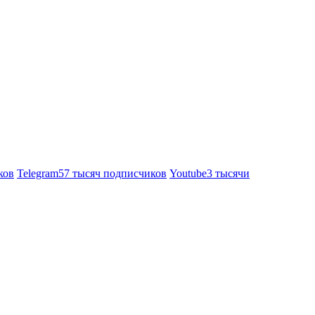
ков
Telegram
57 тысяч подписчиков
Youtube
3 тысячи