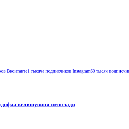
ков
Вконтакте
1 тысяча подписчиков
Instagram
60 тысяч подписчи
мудофаа келишувини имзолади