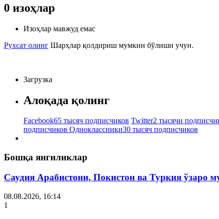
0
изоҳлар
Изоҳлар мавжуд емас
Рухсат олинг
Шарҳлар қолдириш мумкин бўлиши учун.
Загрузка
Алоқада қолинг
Facebook
65 тысяч подписчиков
Twitter
2 тысячи подписчи
подписчиков
Одноклассники
30 тысяч подписчиков
Бошқа янгиликлар
Саудия Арабистони, Покистон ва Туркия ўзаро 
08.08.2026, 16:14
1