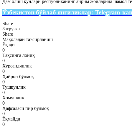
Дам олиш кунлари республиканинг айрим жойларида шамол тез
Ўзбекистон бўйлаб янгиликлар:
Telegram-ка
Share
Загрузка
Share
Мақоладан таъсирланиш
Ёқади
0
Таҳсинга лойиқ
0
Хурсандчилик
0
Ҳайрон бўлмоқ
0
Тушкунлик
0
Хомушлик
0
Ҳафсаласи пир бўлмоқ
0
Ёқмайди
0