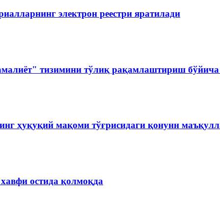
риалларнинг электрон реестри яратилади
амалиёт" тизимини тўлиқ рақамлаштириш бўйича 
инг ҳуқуқий мақоми тўғрисидаги қонунн маъқул
 хавфи остида қолмоқда