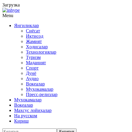
Загрузка
Menu
Янгиликлар
Сиёсат
Иқтисод
Жамият
Ҳодисалар
Технологиялар
Туризм
Маданият
Спорт
Дунё
Аудио
Воқеалар
Муҳокамалар
Пресс-релизлар
Муҳокамалар
Воқеалар
Махсус лойиҳалар
На русском
Кириш