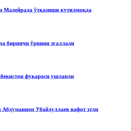
и Мадейрада ўтказиши кутилмоқда
ча биринчи ўринни эгаллади
збекистон фуқароси ушланди
и Абдуманнон Убайдуллаев вафот этди