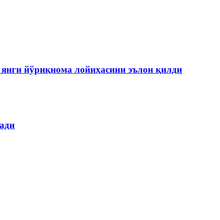
янги йўриқнома лойиҳасини эълон қилди
лади