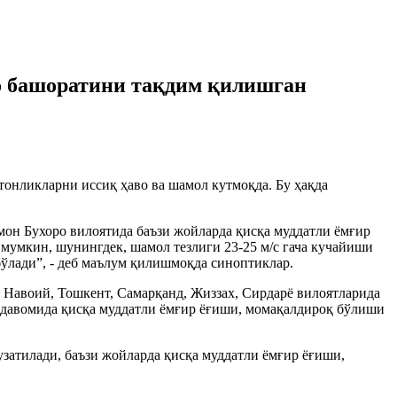
во башоратини тақдим қилишган
тонликларни иссиқ ҳаво ва шамол кутмоқда. Бу ҳақда
омон Бухоро вилоятида баъзи жойларда қисқа муддатли ёмғир
мумкин, шунингдек, шамол тезлиги 23-25 м/с гача кучайиши
 бўлади”, - деб маълум қилишмоқда синоптиклар.
а Навоий, Тошкент, Самарқанд, Жиззах, Сирдарё вилоятларида
н давомида қисқа муддатли ёмғир ёғиши, момақалдироқ бўлиши
затилади, баъзи жойларда қисқа муддатли ёмғир ёғиши,