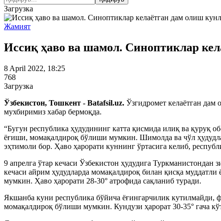
Загрузка
Жамият
Иссиқ ҳаво ва шамол. Синоптиклар кел
8 April 2022, 18:25
768
Загрузка
Ўзбекистон, Тошкент - Batafsil.uz.
Ўзгидромет келаётган дам 
мухбиримиз хабар бермоқда.
“Бугун республика ҳудудининг катта қисмида илиқ ва қуруқ о
ёғиши, момақалдироқ бўлиши мумкин. Шимолда ва чўл ҳудудлар
эҳтимоли бор. Ҳаво ҳарорати куннинг ўртасига келиб, республ
9 апрелга ўтар кечаси Ўзбекистон ҳудудига Туркманистондан 
кечаси айрим ҳудудларда момақалдироқ билан қисқа муддатли 
мумкин. Ҳаво ҳарорати 28-30° атрофида сақланиб туради.
Якшанба куни республика бўйича ёғингарчилик кутилмайди, фа
момақалдироқ бўлиши мумкин. Кундузи ҳарорат 30-35° гача кў