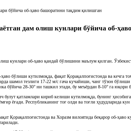
аётган дам олиш кунлари бўйича об-ҳа
олиш кунлари об-ҳаво қандай бўлишини маълум қилган. Ўзбекис
б-ҳаво бўлиши кутилмоқда, фақат Қорақалпоғистонда ва кечга т
да шамол тезлиги 17-22 м/с гача кучайиши, чанг тўзон бўлиши 
ика бўйича 28-30° ни ташкил этади, бу меъёрдан 8-10° га юқори
зич булут қатламлари кириб келиши кутилмоқда, бунинг ҳисобиг
ёмғир ёғади. Республиканинг тоғ олди ва тоғли ҳудудларида ку
қат Қорақалпоғистонда ва Хоразм вилоятида беқарор об-ҳаво ку
тарилади.