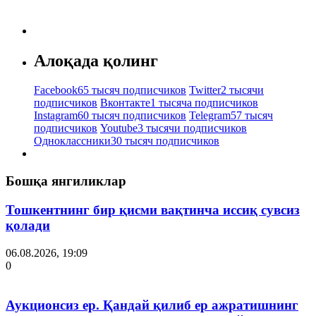
Алоқада қолинг
Facebook
65 тысяч подписчиков
Twitter
2 тысячи
подписчиков
Вконтакте
1 тысяча подписчиков
Instagram
60 тысяч подписчиков
Telegram
57 тысяч
подписчиков
Youtube
3 тысячи подписчиков
Одноклассники
30 тысяч подписчиков
Бошқа янгиликлар
Тошкентнинг бир қисми вақтинча иссиқ сувсиз
қолади
06.08.2026, 19:09
0
Аукционсиз ер. Қандай қилиб ер ажратишнинг