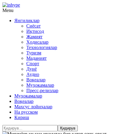
Menu
Янгиликлар
Сиёсат
Иқтисод
Жамият
Ҳодисалар
Технологиялар
Туризм
Маданият
Спорт
Дунё
Аудио
Воқеалар
Муҳокамалар
Пресс-релизлар
Муҳокамалар
Воқеалар
Махсус лойиҳалар
На русском
Кириш