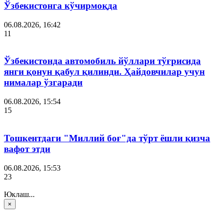
Ўзбекистонга кўчирмоқда
06.08.2026, 16:42
11
Ўзбекистонда автомобиль йўллари тўғрисида
янги қонун қабул қилинди. Ҳайдовчилар учун
нималар ўзгаради
06.08.2026, 15:54
15
Тошкентдаги "Миллий боғ"да тўрт ёшли қизча
вафот этди
06.08.2026, 15:53
23
Юклаш...
×