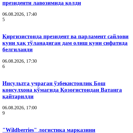
президенти лавозимида қолди
06.08.2026, 17:40
5
Қирғизистонда президент ва парламент сайлови
куни ҳақ тўланадиган дам олиш куни сифатида
белгиланди
06.08.2026, 17:30
6
Инсультга учраган ўзбекистонлик Бош
консулхона кўмагида Қозоғистондан Ватанга
қайтарилди
06.08.2026, 17:00
9
"Wildberries" логистика марказини