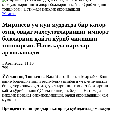
Жамият
Мирзиёев уч кун муддатда бир қатор
озиқ-овқат маҳсулотларининг импорт
божларини қайта кўриб чиқишни
топширган. Натижада нархлар
арзонлашади
1 April 2022, 11:10
799
Ўзбекистон, Тошкент – Batafsil.uz.
Шавкат Мирзиёев Бош
вазир бошчилигидаги республика штабига уч кун муддатда
бир қатор озиқ-овқат маҳсулотларининг импорт божларини
қайта кўриб чиқиш бўйича топшириқ берган. Натижада
нархлар нафақат барқарорлашиши, балки арзонлашиши ҳам
мумкин.
Президент топшириқлари қаторида қуйидагилар мавжуд: