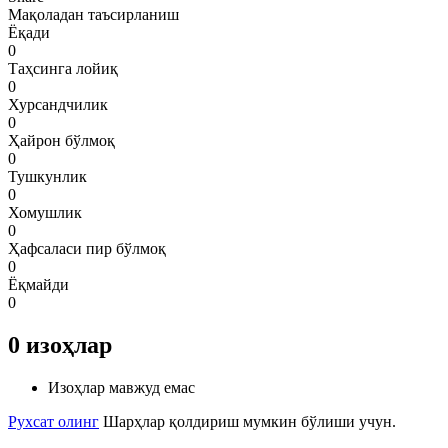
Мақоладан таъсирланиш
Ёқади
0
Таҳсинга лойиқ
0
Хурсандчилик
0
Ҳайрон бўлмоқ
0
Тушкунлик
0
Хомушлик
0
Ҳафсаласи пир бўлмоқ
0
Ёқмайди
0
0
изоҳлар
Изоҳлар мавжуд емас
Рухсат олинг
Шарҳлар қолдириш мумкин бўлиши учун.