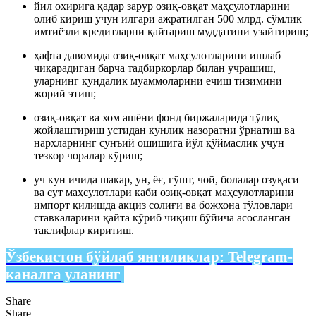
йил охирига қадар зарур озиқ-овқат маҳсулотларини
олиб кириш учун илгари ажратилган 500 млрд. сўмлик
имтиёзли кредитларни қайтариш муддатини узайтириш;
ҳафта давомида озиқ-овқат маҳсулотларини ишлаб
чиқарадиган барча тадбиркорлар билан учрашиш,
уларнинг кундалик муаммоларини ечиш тизимини
жорий этиш;
озиқ-овқат ва хом ашёни фонд биржаларида тўлиқ
жойлаштириш устидан кунлик назоратни ўрнатиш ва
нархларнинг сунъий ошишига йўл қўймаслик учун
тезкор чоралар кўриш;
уч кун ичида шакар, ун, ёғ, гўшт, чой, болалар озуқаси
ва сут маҳсулотлари каби озиқ-овқат маҳсулотларини
импорт қилишда акциз солиғи ва божхона тўловлари
ставкаларини қайта кўриб чиқиш бўйича асосланган
таклифлар киритиш.
Ўзбекистон бўйлаб янгиликлар:
Telegram-
каналга уланинг
Share
Share