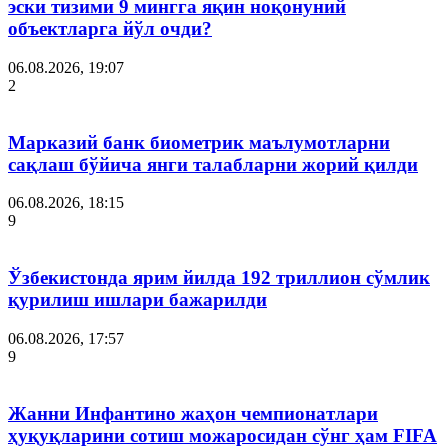
эски тизими 9 мингга яқин ноқонуний
объектларга йўл очди?
06.08.2026, 19:07
2
Марказий банк биометрик маълумотларни
сақлаш бўйича янги талабларни жорий қилди
06.08.2026, 18:15
9
Ўзбекистонда ярим йилда 192 триллион сўмлик
қурилиш ишлари бажарилди
06.08.2026, 17:57
9
Жанни Инфантино жаҳон чемпионатлари
ҳуқуқларини сотиш можаросидан сўнг ҳам FIFA