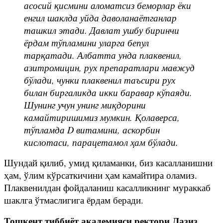
асосий қисмини аломатсиз беморлар ёки
енгил шаклда уйда даволанаётганлар
ташкил этади. Давлат ушбу биринчи
ёрдам тўпламини уларга бепул
тарқатади. Албатта унда плаквенил,
азитромицин, рух препаратлари мавжуд
бўлади, чунки плаквенил таъсири рух
билан биргаликда икки баравар кўпаяди.
Шунинг учун унинг миқдорини
камайтиришимиз мумкин. Қолаверса,
тўпламда D витамини, аскорбин
кислотаси, парацетамол ҳам бўлади.
Шундай қилиб, умид қиламанки, биз касалланишни
ҳам, ўлим кўрсаткичини ҳам камайтира оламиз.
Плаквенилдан фойдаланиш касалликнинг мураккаб
шаклга ўтмаслигига ёрдам беради.
Тошкент тиббиёт академияси ректори Лазиз