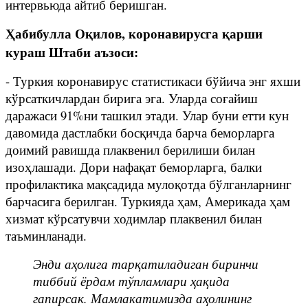
интервьюда айтиб беришган.
Ҳабибулла Оқилов, коронавирусга қарши
кураш Штаби аъзоси:
- Туркия коронавирус статистикаси бўйича энг яхши
кўрсаткичлардан бирига эга. Уларда соғайиш
даражаси 91%ни ташкил этади. Улар буни етти кун
давомида дастлабки босқичда барча беморларга
доимий равишда плаквенил берилиши билан
изоҳлашади. Дори нафақат беморларга, балки
профилактика мақсадида мулоқотда бўлганларнинг
барчасига берилган. Туркияда ҳам, Америкада ҳам
хизмат кўрсатувчи ходимлар плаквенил билан
таъминланади.
Энди аҳолига тарқатиладиган биринчи
тиббий ёрдам тўпламлари ҳақида
гапирсак. Мамлакатимизда аҳолининг