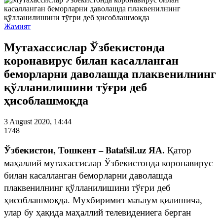
Жамият
Мутахассислар Ўзбекистонда
коронавирус билан касалланган
беморларни даволашда плаквенилнинг
қўлланилишини тўғри деб
ҳисоблашмоқда
3 August 2020, 14:44
1748
Ўзбекистон, Тошкент – Batafsil.uz ЯА.
Қатор
маҳаллий мутахассислар Ўзбекистонда коронавирус
билан касалланган беморларни даволашда
плаквенилнинг қўлланилишини тўғри деб
ҳисоблашмоқда. Мухбиримиз маълум қилишича,
улар бу ҳақида маҳаллий телевидениега берган