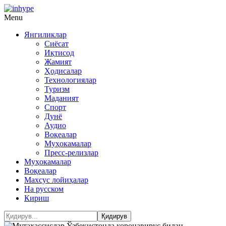
Menu
Янгиликлар
Сиёсат
Иқтисод
Жамият
Ҳодисалар
Технологиялар
Туризм
Маданият
Спорт
Дунё
Аудио
Воқеалар
Муҳокамалар
Пресс-релизлар
Муҳокамалар
Воқеалар
Махсус лойиҳалар
На русском
Кириш