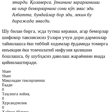
этарди. Қолаверса, ўпканинг зарарланиши
ва оғир беморларнинг сони кўп эмас эди.
Албатта, бундайлар бор эди, лекин бу
даражада эмасди.
Шу билан бирга, эсда тутиш керакки, агар беморлар
шифокор тавсиясисиз ўзлари учун дори-дармонлар
тайинлашса ёки тиббий ходимлар ёрдамида томирга
инъекция ёки томчилатиб инфузия қилишни
бошлашса, бу шубҳасиз даволаш жараёнини янада
қийинлаштиради.
Share
Share
Мақоладан таъсирланиш
Ёқади
0
Таҳсинга лойиқ
0
Хурсандчилик
0
Ҳайрон бўлмоқ