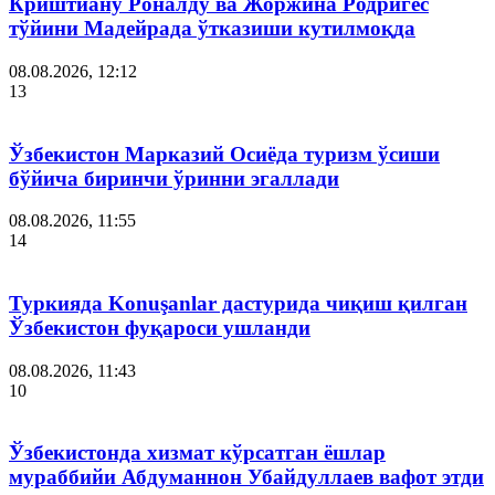
Криштиану Роналду ва Жоржина Родригес
тўйини Мадейрада ўтказиши кутилмоқда
08.08.2026, 12:12
13
Ўзбекистон Марказий Осиёда туризм ўсиши
бўйича биринчи ўринни эгаллади
08.08.2026, 11:55
14
Туркияда Konuşanlar дастурида чиқиш қилган
Ўзбекистон фуқароси ушланди
08.08.2026, 11:43
10
Ўзбекистонда хизмат кўрсатган ёшлар
мураббийи Абдуманнон Убайдуллаев вафот этди