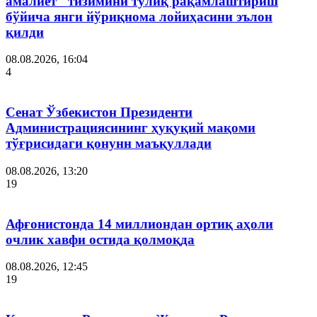
амалиёт" тизимини тўлиқ рақамлаштириш
бўйича янги йўриқнома лойиҳасини эълон
қилди
08.08.2026, 16:04
4
Сенат Ўзбекистон Президенти
Администрациясининг ҳуқуқий мақоми
тўғрисидаги қонунн маъқуллади
08.08.2026, 13:20
19
Афғонистонда 14 миллиондан ортиқ аҳоли
очлик хавфи остида қолмоқда
08.08.2026, 12:45
19