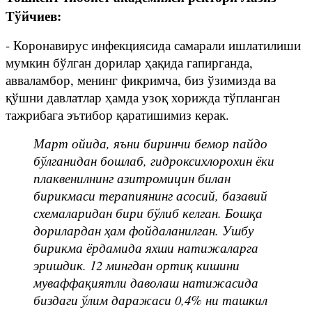
Тўйчиев:
- Коронавирус инфекциясида самарали ишлатилиши
мумкин бўлган дорилар ҳақида гапирганда,
авваламбор, менинг фикримча, биз ўзимизда ва
қўшни давлатлар ҳамда узоқ хорижда тўпланган
тажрибага эътибор қаратишимиз керак.
Март ойида, яъни биринчи бемор пайдо
бўлганидан бошлаб, гидроксихлорохин ёки
плаквенилнинг азитромицин билан
бирикмаси терапиянинг асосий, базавий
схемаларидан бири бўлиб келган. Бошқа
дорилардан ҳам фойдаланилган. Ушбу
бирикма ёрдамида яхши натижаларга
эришдик. 12 мингдан ортиқ кишини
муваффақиятли даволаш натижасида
биздаги ўлим даражаси 0,4% ни ташкил