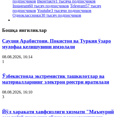
подписчиков
Вконтакте
1 тысяча подписчиков
Instagram
60 тысяч подписчиков
Telegram
57 тысяч
подписчиков
Youtube
3 тысячи подписчиков
Одноклассники
30 тысяч подписчиков
Бошқа янгиликлар
Саудия Арабистони, Покистон ва Туркия ўзаро
мудофаа келишувини имзолади
08.08.2026, 16:14
1
Ўзбекистонда экстремистик ташкилотлар ва
материалларнинг электрон реестри яратилади
08.08.2026, 16:10
3
Йўл ҳаракати хавфсизлиги хизмати "Маъмурий