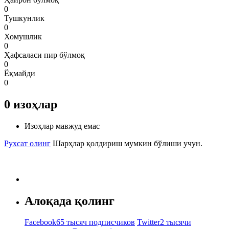
0
Тушкунлик
0
Хомушлик
0
Ҳафсаласи пир бўлмоқ
0
Ёқмайди
0
0
изоҳлар
Изоҳлар мавжуд емас
Рухсат олинг
Шарҳлар қолдириш мумкин бўлиши учун.
Алоқада қолинг
Facebook
65 тысяч подписчиков
Twitter
2 тысячи