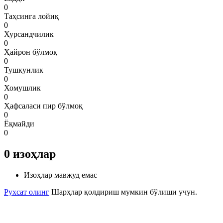
0
Таҳсинга лойиқ
0
Хурсандчилик
0
Ҳайрон бўлмоқ
0
Тушкунлик
0
Хомушлик
0
Ҳафсаласи пир бўлмоқ
0
Ёқмайди
0
0
изоҳлар
Изоҳлар мавжуд емас
Рухсат олинг
Шарҳлар қолдириш мумкин бўлиши учун.