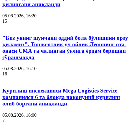
қилингани аниқланди
05.08.2026, 16:20
15
"Биз унинг шунчаки оддий бола бўлишини орзу
қиламиз". Тошкентлик уч ойлик Леоннинг ота-
онаси СМА га чалинган ўғлига ёрдам беришни
сўрашмоқда
05.08.2026, 16:10
16
Қурилиш инспекцияси Мega Logistics Service
компанияси 6 та блокда ноқонуний қурилиш
олиб боргани аниқланди
05.08.2026, 16:00
7