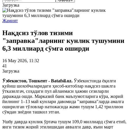
Загрузка
Жамият
Нақдсиз тўлов тизими
"заправка"ларнинг кунлик тушумини
6,3 миллиард сўмга оширди
16 May 2026, 11:32
41
Загрузка
Ўзбекистон, Тошкент - Batafsil.uz.
Ўзбекистонда ёқилғи
қуйиш шохобчаларидаги ҳисоб-китоблар нақдсиз шаклга
ўтказилгач, соҳадаги пул айланмаси ҳажми сезиларли
даражада ошди. Марказий банк маълумотларига кўра, жорий
йилнинг 1–13 май кунлари давомида "заправка"ларда амалга
оширилган тўловлар натижасида жами тушум 1,42 триллион
сўмдан зиёдни ташкил этган.
Ушбу даврда кунлик ўртача тушум 109,0 миллиард сўмга етиб,
янги тизим жорий этилишидан аввалги давр, яъни март