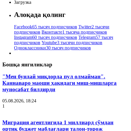
Загрузка
Алоқада қолинг
Facebook
65 тысяч подписчиков
Twitter
2 тысячи
подписчиков
Вконтакте
1 тысяча подписчиков
Instagram
60 тысяч подписчиков
Telegram
57 тысяч
подписчиков
Youtube
3 тысячи подписчиков
Одноклассники
30 тысяч подписчиков
Бошқа янгиликлар
"Мен бундай миқдорда пул олмайман".
Каннаваро маоши ҳақидаги миш-мишларга
муносабат билдирди
05.08.2026, 18:24
1
Миграция агентлигида 1 миллиард сўмдан
ортиқ буджет маблағлари талон-торож