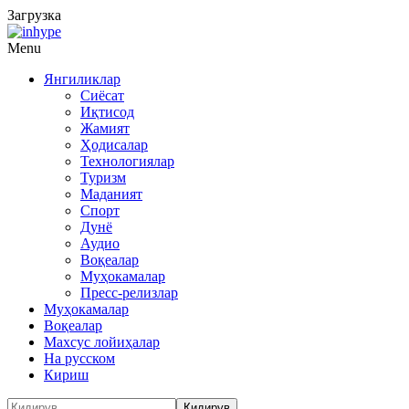
Загрузка
Menu
Янгиликлар
Сиёсат
Иқтисод
Жамият
Ҳодисалар
Технологиялар
Туризм
Маданият
Спорт
Дунё
Аудио
Воқеалар
Муҳокамалар
Пресс-релизлар
Муҳокамалар
Воқеалар
Махсус лойиҳалар
На русском
Кириш