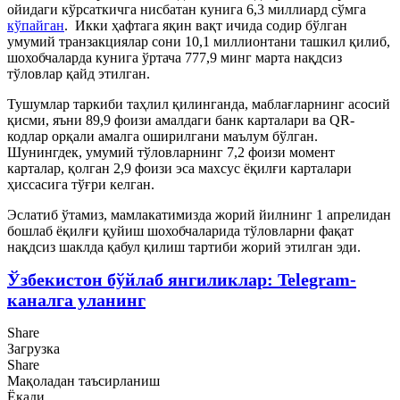
ойидаги кўрсаткичга нисбатан кунига 6,3 миллиард сўмга
кўпайган
. Икки ҳафтага яқин вақт ичида содир бўлган
умумий транзакциялар сони 10,1 миллионтани ташкил қилиб,
шохобчаларда кунига ўртача 777,9 минг марта нақдсиз
тўловлар қайд этилган.
Тушумлар таркиби таҳлил қилинганда, маблағларнинг асосий
қисми, яъни 89,9 фоизи амалдаги банк карталари ва QR-
кодлар орқали амалга оширилгани маълум бўлган.
Шунингдек, умумий тўловларнинг 7,2 фоизи момент
карталар, қолган 2,9 фоизи эса махсус ёқилғи карталари
ҳиссасига тўғри келган.
Эслатиб ўтамиз, мамлакатимизда жорий йилнинг 1 апрелидан
бошлаб ёқилғи қуйиш шохобчаларида тўловларни фақат
нақдсиз шаклда қабул қилиш тартиби жорий этилган эди.
Ўзбекистон бўйлаб янгиликлар: Telegram-
каналга уланинг
Share
Загрузка
Share
Мақоладан таъсирланиш
Ёқади