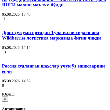
ЯНГИ маоши маълум бўлди
05.08.2026, 15:40
11
Дрон ҳужуми ортидан Тула вилоятидаги яна
Wildberries логистика марказида ёнғин чиқди
05.08.2026, 15:15
13
Россия судланган шахслар учун ўз эшикларини
ёпди
05.08.2026, 14:52
8
Юклаш...
×
Авторизация