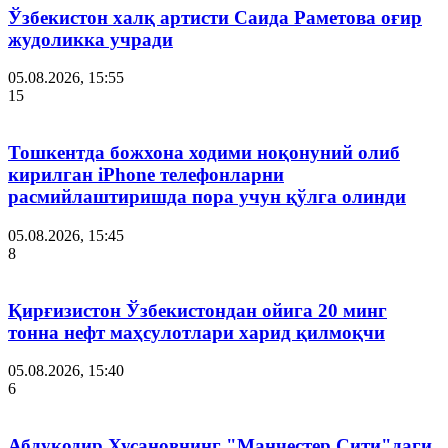
Ўзбекистон халқ артисти Саида Раметова оғир
жудоликка учради
05.08.2026, 15:55
15
Тошкентда божхона ходими ноқонуний олиб
кирилган iPhone телефонларни
расмийлаштиришда пора учун қўлга олинди
05.08.2026, 15:45
8
Қирғизистон Ўзбекистондан ойига 20 минг
тонна нефт маҳсулотлари харид қилмоқчи
05.08.2026, 15:40
6
Абдуқодир Хусановнинг "Манчестер Сити"даги