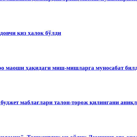
довчи қиз ҳалок бўлди
ро маоши ҳақидаги миш-мишларга муносабат бил
 буджет маблағлари талон-торож қилингани аниқ