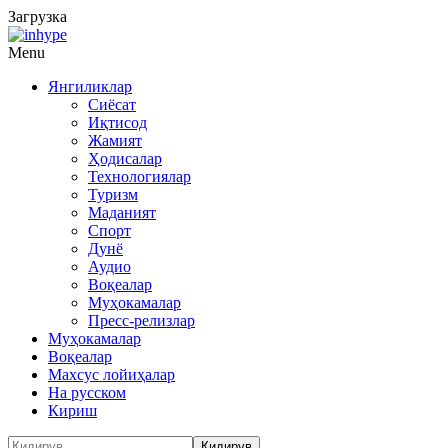
Загрузка
Menu
Янгиликлар
Сиёсат
Иқтисод
Жамият
Ҳодисалар
Технологиялар
Туризм
Маданият
Спорт
Дунё
Аудио
Воқеалар
Муҳокамалар
Пресс-релизлар
Муҳокамалар
Воқеалар
Махсус лойиҳалар
На русском
Кириш