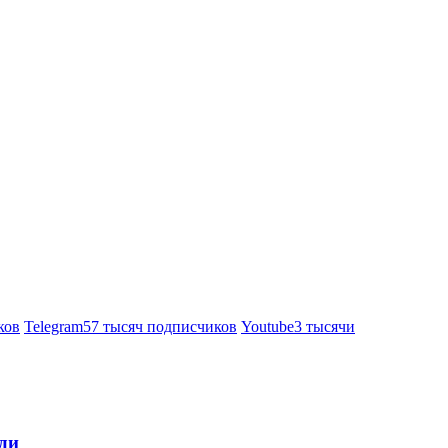
ков
Telegram
57 тысяч подписчиков
Youtube
3 тысячи
ди