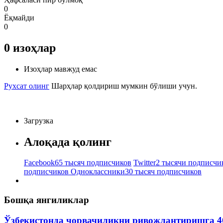
0
Ёқмайди
0
0
изоҳлар
Изоҳлар мавжуд емас
Рухсат олинг
Шарҳлар қолдириш мумкин бўлиши учун.
Загрузка
Алоқада қолинг
Facebook
65 тысяч подписчиков
Twitter
2 тысячи подписчи
подписчиков
Одноклассники
30 тысяч подписчиков
Бошқа янгиликлар
Ўзбекистонда чорвачиликни ривожлантиришга 4