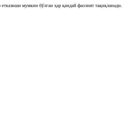
р етказиши мумкин бўлган ҳар қандай фаолият тақиқланади.