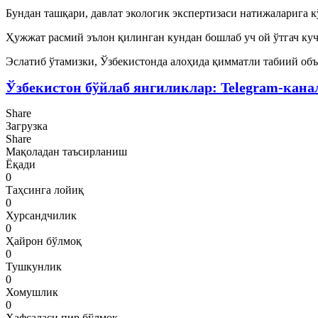
Бундан ташқари, давлат экологик экспертизаси натижаларига к
Ҳужжат расмий эълон қилинган кундан бошлаб уч ой ўтгач куч
Эслатиб ўтамизки, Ўзбекистонда алоҳида қимматли табиий объ
Ўзбекистон бўйлаб янгиликлар: Telegram-кана
Share
Загрузка
Share
Мақоладан таъсирланиш
Ёқади
0
Таҳсинга лойиқ
0
Хурсандчилик
0
Ҳайрон бўлмоқ
0
Тушкунлик
0
Хомушлик
0
Ҳафсаласи пир бўлмоқ