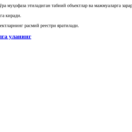
ўра муҳофаза этиладиган табиий объектлар ва мажмуаларга зара
га киради.
ектларнинг расмий реестри яратилади.
лга уланинг