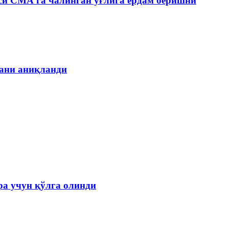
си СМА га чалинган ўғлига ёрдам беришни
гани аниқланди
а учун қўлга олинди