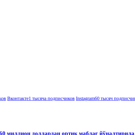
ков
Вконтакте
1 тысяча подписчиков
Instagram
60 тысяч подписчи
60 миллион доллардан ортиқ маблағ йўналтирила