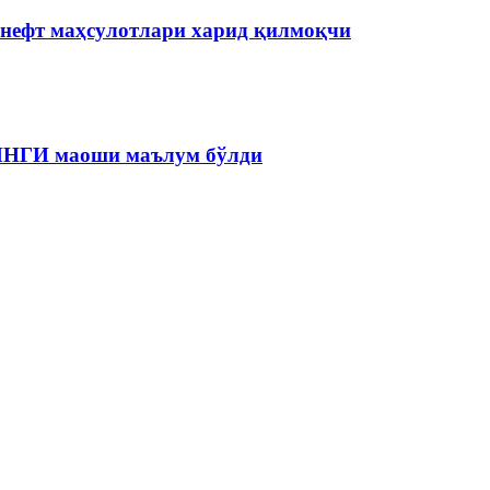
 нефт маҳсулотлари харид қилмоқчи
 ЯНГИ маоши маълум бўлди