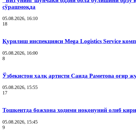
"Биз унинг шунчаки оддий бола бўлишини орзу 
сўрашмоқда
05.08.2026, 16:10
18
Қурилиш инспекцияси Мega Logistics Service ко
05.08.2026, 16:00
8
Ўзбекистон халқ артисти Саида Раметова оғир ж
05.08.2026, 15:55
17
Тошкентда божхона ходими ноқонуний олиб кири
05.08.2026, 15:45
9