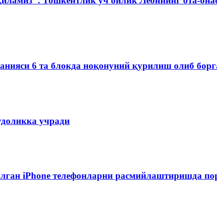
қиламиз". Тошкентлик уч ойлик Леоннинг ота-она
мпанияси 6 та блокда ноқонуний қурилиш олиб бор
удоликка учради
лган iPhone телефонларни расмийлаштиришда пор