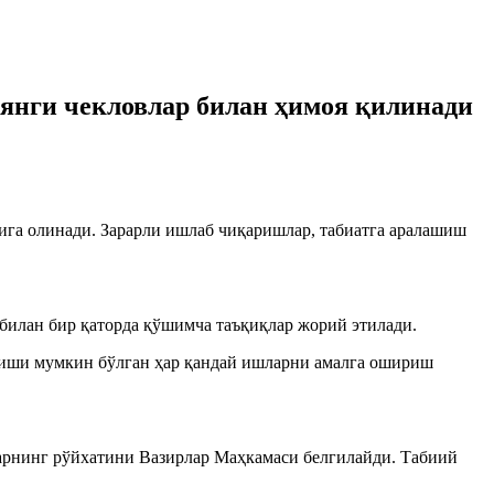
 янги чекловлар билан ҳимоя қилинади
ига олинади. Зарарли ишлаб чиқаришлар, табиатга аралашиш
 билан бир қаторда қўшимча таъқиқлар жорий этилади.
атиши мумкин бўлган ҳар қандай ишларни амалга ошириш
уларнинг рўйхатини Вазирлар Маҳкамаси белгилайди. Табиий