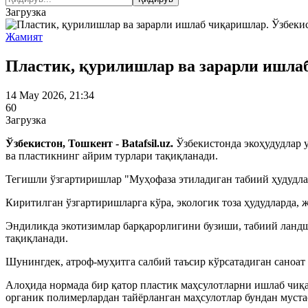
Загрузка
Жамият
Пластик, қурилишлар ва зарарли ишлаб
14 May 2026, 21:34
60
Загрузка
Ўзбекистон, Тошкент - Batafsil.uz.
Ўзбекистонда экоҳудудлар 
ва пластикнинг айрим турлари тақиқланади.
Тегишли ўзгартиришлар "Муҳофаза этиладиган табиий ҳудудла
Киритилган ўзгартиришларга кўра, экологик тоза ҳудудларда, 
Эндиликда экотизимлар барқарорлигини бузиши, табиий ландш
тақиқланади.
Шунингдек, атроф-муҳитга салбий таъсир кўрсатадиган саноат
Алоҳида нормада бир қатор пластик маҳсулотларни ишлаб чиқа
органик полимерлардан тайёрланган маҳсулотлар бундан муста