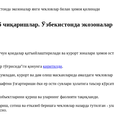
 чиқаришлар. Ўзбекистонда экозоналар
учун қоидалар қатъийлаштирилади ва курорт зоналари ҳимоя ост
р тўғрисида"ги қонунга
киритилди
.
жумладан, курорт ва дам олиш масканларида амалдаги чекловлар
афтни ўзгартириши ёки ер ости сувлари ҳолатига таъсир кўрс
 объектларини қуриш ва уларнинг фаолияти тақиқланди.
риш, сотиш ва етказиб беришга чекловлар назарда тутилган - 
сно.