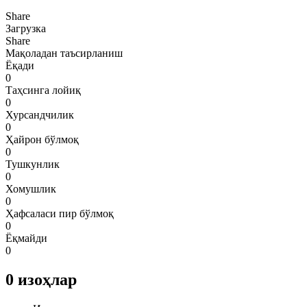
Share
Загрузка
Share
Мақоладан таъсирланиш
Ёқади
0
Таҳсинга лойиқ
0
Хурсандчилик
0
Ҳайрон бўлмоқ
0
Тушкунлик
0
Хомушлик
0
Ҳафсаласи пир бўлмоқ
0
Ёқмайди
0
0
изоҳлар