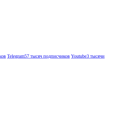
ков
Telegram
57 тысяч подписчиков
Youtube
3 тысячи