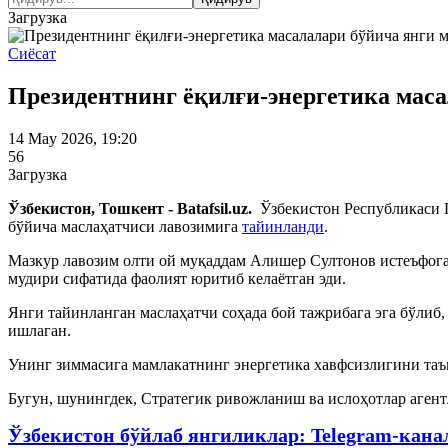
Загрузка
Сиёсат
Президентнинг ёқилғи-энергетика маса
14 May 2026, 19:20
56
Загрузка
Ўзбекистон, Тошкент - Batafsil.uz.
Ўзбекистон Республикаси 
бўйича маслаҳатчиси лавозимига
тайинланди
.
Мазкур лавозим олти ой муқаддам Алишер Султонов истеъфога
мудири сифатида фаолият юритиб келаётган эди.
Янги тайинланган маслаҳатчи соҳада бой тажрибага эга бўлиб
ишлаган.
Унинг зиммасига мамлакатнинг энергетика хавфсизлигини та
Бугун, шунингдек, Стратегик ривожланиш ва ислоҳотлар агент
Ўзбекистон бўйлаб янгиликлар: Telegram-кана