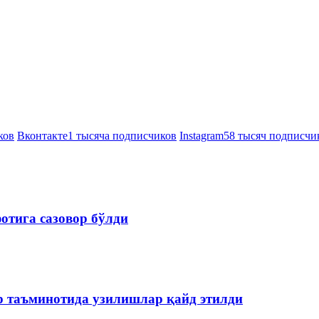
ков
Вконтакте
1 тысяча подписчиков
Instagram
58 тысяч подписчи
отига сазовор бўлди
р таъминотида узилишлар қайд этилди