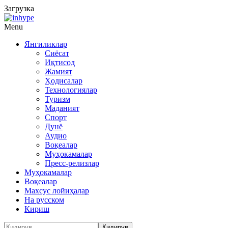
Загрузка
Menu
Янгиликлар
Сиёсат
Иқтисод
Жамият
Ҳодисалар
Технологиялар
Туризм
Маданият
Спорт
Дунё
Аудио
Воқеалар
Муҳокамалар
Пресс-релизлар
Муҳокамалар
Воқеалар
Махсус лойиҳалар
На русском
Кириш