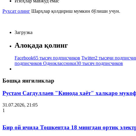
Изоҳлар мавжуд емас
Рухсат олинг
Шарҳлар қолдириш мумкин бўлиши учун.
Загрузка
Алоқада қолинг
Facebook
65 тысяч подписчиков
Twitter
2 тысячи подписчи
подписчиков
Одноклассники
30 тысяч подписчиков
Бошқа янгиликлар
Рустам Сагдуллаев "Кинода ҳаёт" халқаро мукоф
31.07.2026, 21:05
1
Бир ой ичида Тошкентда 18 мингдан ортиқ элект