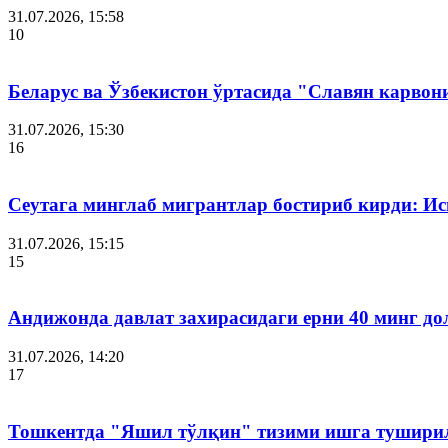
31.07.2026, 15:58
10
Беларус ва Ўзбекистон ўртасида "Славян карвон
31.07.2026, 15:30
16
Сеутага минглаб мигрантлар бостириб кирди: И
31.07.2026, 15:15
15
Андижонда давлат захирасидаги ерни 40 минг до
31.07.2026, 14:20
17
Тошкентда "Яшил тўлқин" тизими ишга тушири