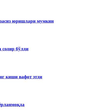
изасиз юришлари мумкин
 содир бўлди
нг киши вафот этди
ёрланмоқда