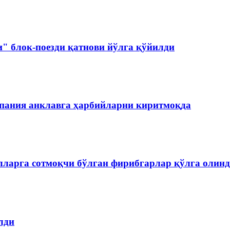
и" блок-поезди қатнови йўлга қўйилди
спания анклавга ҳарбийларни киритмоқда
лларга сотмоқчи бўлган фирибгарлар қўлга олин
лди