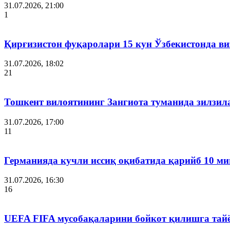
31.07.2026, 21:00
1
Қирғизистон фуқаролари 15 кун Ўзбекистонда в
31.07.2026, 18:02
21
Тошкент вилоятининг Зангиота туманида зилзила
31.07.2026, 17:00
11
Германияда кучли иссиқ оқибатида қарийб 10 ми
31.07.2026, 16:30
16
UEFA FIFA мусобақаларини бойкот қилишга тай