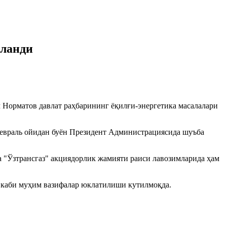
нланди
 Норматов давлат раҳбарининг ёқилғи-энергетика масалалари
 февраль ойидан буён Президент Администрациясида шуъба
а "Ўзтрансгаз" акциядорлик жамияти раиси лавозимларида ҳам
 каби муҳим вазифалар юклатилиши кутилмоқда.