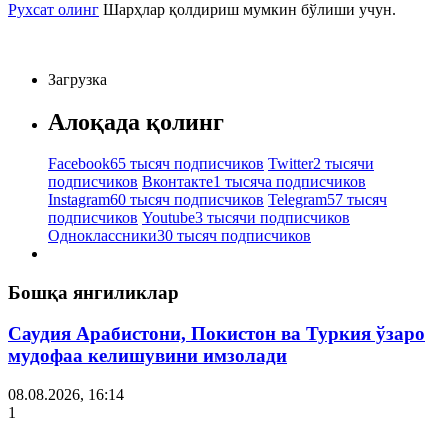
Рухсат олинг
Шарҳлар қолдириш мумкин бўлиши учун.
Загрузка
Алоқада қолинг
Facebook
65 тысяч подписчиков
Twitter
2 тысячи
подписчиков
Вконтакте
1 тысяча подписчиков
Instagram
60 тысяч подписчиков
Telegram
57 тысяч
подписчиков
Youtube
3 тысячи подписчиков
Одноклассники
30 тысяч подписчиков
Бошқа янгиликлар
Саудия Арабистони, Покистон ва Туркия ўзаро
мудофаа келишувини имзолади
08.08.2026, 16:14
1