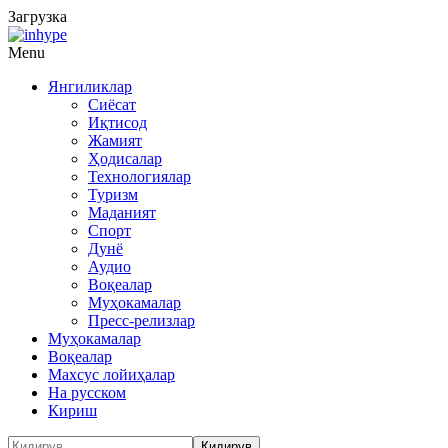
Загрузка
Menu
Янгиликлар
Сиёсат
Иқтисод
Жамият
Ҳодисалар
Технологиялар
Туризм
Маданият
Спорт
Дунё
Аудио
Воқеалар
Муҳокамалар
Пресс-релизлар
Муҳокамалар
Воқеалар
Махсус лойиҳалар
На русском
Кириш