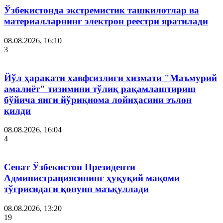
Ўзбекистонда экстремистик ташкилотлар ва
материалларнинг электрон реестри яратилади
08.08.2026, 16:10
3
Йўл ҳаракати хавфсизлиги хизмати "Маъмурий
амалиёт" тизимини тўлиқ рақамлаштириш
бўйича янги йўриқнома лойиҳасини эълон
қилди
08.08.2026, 16:04
4
Сенат Ўзбекистон Президенти
Администрациясининг ҳуқуқий мақоми
тўғрисидаги қонунн маъқуллади
08.08.2026, 13:20
19