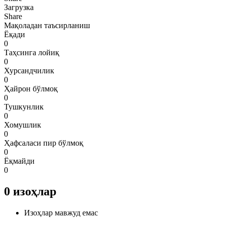
Загрузка
Share
Мақоладан таъсирланиш
Ёқади
0
Таҳсинга лойиқ
0
Хурсандчилик
0
Ҳайрон бўлмоқ
0
Тушкунлик
0
Хомушлик
0
Ҳафсаласи пир бўлмоқ
0
Ёқмайди
0
0
изоҳлар
Изоҳлар мавжуд емас