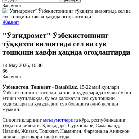
Загрузка
Жамият
"Ўзгидромет" Ўзбекистоннинг
тўққизта вилоятида сел ва сув
тошқини хавфи ҳақида огоҳлантирди
14 May 2026, 16:30
66
Загрузка
Ўзбекистон, Тошкент - Batafsil.uz.
15-22 май кунлари
Ўзбекистоннинг тоғолди ва тоғли ҳудудларида кучли ёмғир
ёғиши кутилмоқда, бу эса ҳалокатли сел-сув тошқин
ҳодисалари ва ҳудудларни сув босишига олиб келиши
мумкин.
Синоптикларнинг
маълумотларига
кўра, республиканинг
тўққизта вилояти: Қашқадарё, Сурхондарё, Самарқанд,
Навоий, Жиззах, Тошкент, Наманган, Фарғона ва Андижон
вилоятлари юқори хавф остида.