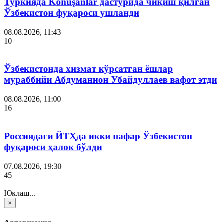
Туркияда Konuşanlar дастурида чиқиш қилган
Ўзбекистон фуқароси ушланди
08.08.2026, 11:43
10
Ўзбекистонда хизмат кўрсатган ёшлар
мураббийи Абдуманнон Убайдуллаев вафот этди
08.08.2026, 11:00
16
Россиядаги ЙТҲда икки нафар Ўзбекистон
фуқароси ҳалок бўлди
07.08.2026, 19:30
45
Юклаш...
×