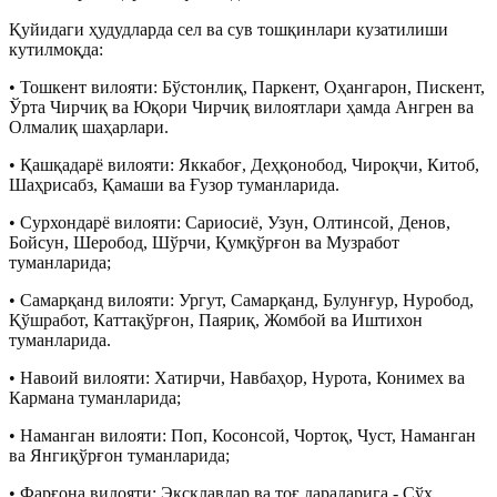
Қуйидаги ҳудудларда сел ва сув тошқинлари кузатилиши
кутилмоқда:
• Тошкент вилояти: Бўстонлиқ, Паркент, Оҳангарон, Пискент,
Ўрта Чирчиқ ва Юқори Чирчиқ вилоятлари ҳамда Ангрен ва
Олмалиқ шаҳарлари.
• Қашқадарё вилояти: Яккабоғ, Деҳқонобод, Чироқчи, Китоб,
Шаҳрисабз, Қамаши ва Ғузор туманларида.
• Сурхондарё вилояти: Сариосиё, Узун, Олтинсой, Денов,
Бойсун, Шеробод, Шўрчи, Қумқўрғон ва Музработ
туманларида;
• Самарқанд вилояти: Ургут, Самарқанд, Булунғур, Нуробод,
Қўшработ, Каттақўрғон, Паяриқ, Жомбой ва Иштихон
туманларида.
• Навоий вилояти: Хатирчи, Навбаҳор, Нурота, Конимех ва
Кармана туманларида;
• Наманган вилояти: Поп, Косонсой, Чортоқ, Чуст, Наманган
ва Янгиқўрғон туманларида;
• Фарғона вилояти: Эксклавлар ва тоғ дараларига - Сўх,