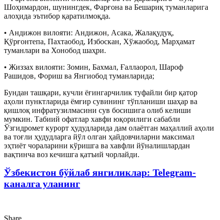
Шоҳимардон, шунингдек, Фарғона ва Бешариқ туманларига
алоҳида эътибор қаратилмоқда.
• Андижон вилояти: Андижон, Асака, Жалақудуқ,
Қўрғонтепа, Пахтаобод, Избоскан, Хўжаобод, Марҳамат
туманлари ва Хонобод шаҳри.
• Жиззах вилояти: Зомин, Бахмал, Ғаллаорол, Шароф
Рашидов, Фориш ва Янгиобод туманларида;
Бундан ташқари, кучли ёғингарчилик туфайли бир қатор
аҳоли пунктларида ёмғир сувининг тўпланиши шаҳар ва
қишлоқ инфратузилмасини сув босишига олиб келиши
мумкин. Табиий офатлар хавфи юқорилиги сабабли
Ўзгидромет курорт ҳудудларида дам олаётган маҳаллий аҳоли
ва тоғли ҳудудларга йўл олган ҳайдовчиларни максимал
эҳтиёт чораларини кўришга ва хавфли йўналишлардан
вақтинча воз кечишга қатъий чорлайди.
Ўзбекистон бўйлаб янгиликлар: Telegram-
каналга уланинг
Share