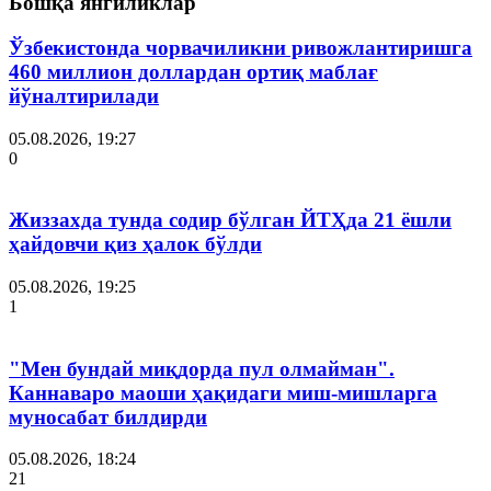
Бошқа янгиликлар
Ўзбекистонда чорвачиликни ривожлантиришга
460 миллион доллардан ортиқ маблағ
йўналтирилади
05.08.2026, 19:27
0
Жиззахда тунда содир бўлган ЙТҲда 21 ёшли
ҳайдовчи қиз ҳалок бўлди
05.08.2026, 19:25
1
"Мен бундай миқдорда пул олмайман".
Каннаваро маоши ҳақидаги миш-мишларга
муносабат билдирди
05.08.2026, 18:24
21