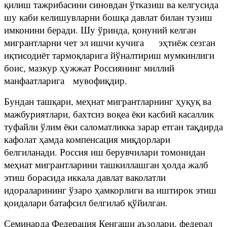
қилиш тажрибасини синовдан ўтказиш ва келгусида
шу каби келишувларни бошқа давлат билан тузиш
имконини беради. Шу ўринда, қонуний келган
мигрантларни чет эл ишчи кучига эҳтиёж сезган
иқтисодиёт тармоқларига йўналтириш мумкинлиги
боис, мазкур ҳужжат Россиянинг миллий
манфаатларига мувофиқдир.
Бундан ташқари, меҳнат мигрантларнинг ҳуқуқ ва
мажбуриятлари, бахтсиз воқеа ёки касбий касаллик
туфайли ўлим ёки саломатликка зарар етган тақдирда
кафолат ҳамда компенсация миқдорлари
белгиланади. Россия иш берувчилари томонидан
меҳнат мигрантларини ташкиллашган ҳолда жалб
этиш борасида иккала давлат ваколатли
идораларининг ўзаро ҳамкорлиги ва иштирок этиш
қоидалари батафсил белгилаб қўйилган.
Семинарда Федерация Кенгаши аъзолари, федерал