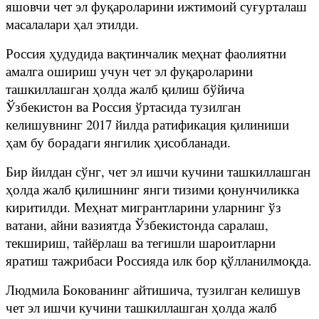
яшовчи чет эл фуқароларини ижтимоий суғурталаш
масалалари ҳал этилди.
Россия ҳудудида вақтинчалик меҳнат фаолиятни
амалга ошириш учун чет эл фуқароларини
ташкиллашган ҳолда жалб қилиш бўйича
Ўзбекистон ва Россия ўртасида тузилган
келишувнинг 2017 йилда ратификация қилиниши
ҳам бу борадаги янгилик ҳисобланади.
Бир йилдан сўнг, чет эл ишчи кучини ташкиллашган
ҳолда жалб қилишнинг янги тизими қонунчиликка
киритилди. Меҳнат мигрантларини уларнинг ўз
ватани, айни вазиятда Ўзбекистонда саралаш,
текшириш, тайёрлаш ва тегишли шароитларни
яратиш тажрибаси Россияда илк бор қўлланилмоқда.
Людмила Бокованинг айтишича, тузилган келишув
чет эл ишчи кучини ташкиллашган ҳолда жалб