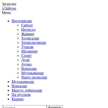
Загрузка
Menu
Янгиликлар
Сиёсат
Иқтисод
Жамият
Ҳодисалар
Технологиялар
Туризм
Маданият
Спорт
Дунё
Аудио
Воқеалар
Муҳокамалар
Пресс-релизлар
Муҳокамалар
Воқеалар
Махсус лойиҳалар
На русском
Кириш