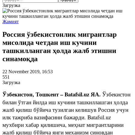
Загрузка
Жамият
Россия ўзбекистонлик мигрантлар
мисолида четдан иш кучини
ташкилланган ҳолда жалб этишни
синамоқда
22 November 2019, 16:53
551
Загрузка
Ўзбекистон, Тошкент – Batafsil.uz ЯА.
Ўзбекистон
билан ўтган йилда иш кучини ташкиллашган ҳолда
жалб қилиш бўйича тузилган келишув Россия учун
илк тажриба вазифасини бажарди. Batafsil.uz
мухбири хабар қилишича, меҳнат мигрантларини
жалб қилиш бўйича янги механизм синовдан