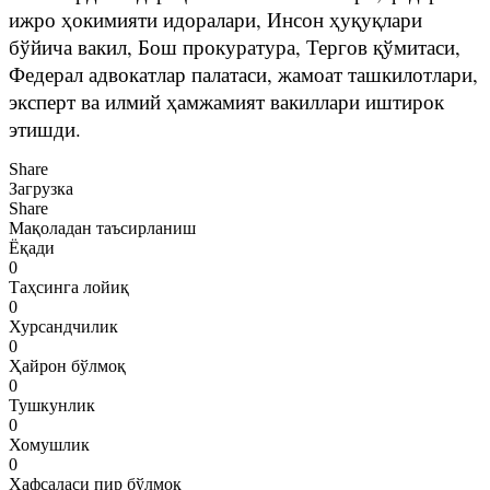
ижро ҳокимияти идоралари, Инсон ҳуқуқлари
бўйича вакил, Бош прокуратура, Тергов қўмитаси,
Федерал адвокатлар палатаси, жамоат ташкилотлари,
эксперт ва илмий ҳамжамият вакиллари иштирок
этишди.
Share
Загрузка
Share
Мақоладан таъсирланиш
Ёқади
0
Таҳсинга лойиқ
0
Хурсандчилик
0
Ҳайрон бўлмоқ
0
Тушкунлик
0
Хомушлик
0
Ҳафсаласи пир бўлмоқ