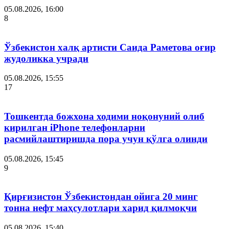
05.08.2026, 16:00
8
Ўзбекистон халқ артисти Саида Раметова оғир
жудоликка учради
05.08.2026, 15:55
17
Тошкентда божхона ходими ноқонуний олиб
кирилган iPhone телефонларни
расмийлаштиришда пора учун қўлга олинди
05.08.2026, 15:45
9
Қирғизистон Ўзбекистондан ойига 20 минг
тонна нефт маҳсулотлари харид қилмоқчи
05.08.2026, 15:40