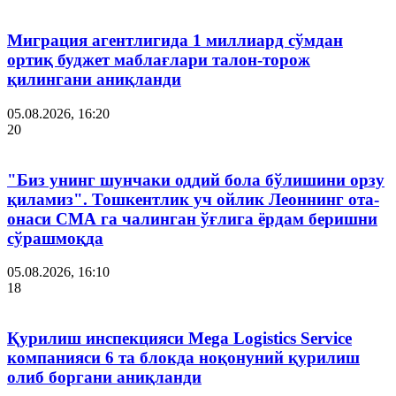
Миграция агентлигида 1 миллиард сўмдан
ортиқ буджет маблағлари талон-торож
қилингани аниқланди
05.08.2026, 16:20
20
"Биз унинг шунчаки оддий бола бўлишини орзу
қиламиз". Тошкентлик уч ойлик Леоннинг ота-
онаси СМА га чалинган ўғлига ёрдам беришни
сўрашмоқда
05.08.2026, 16:10
18
Қурилиш инспекцияси Мega Logistics Service
компанияси 6 та блокда ноқонуний қурилиш
олиб боргани аниқланди