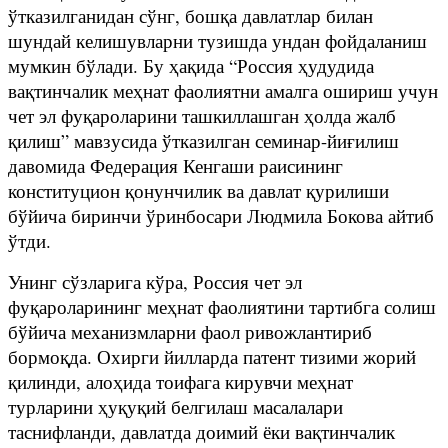
ўтказилганидан сўнг, бошқа давлатлар билан
шундай келишувларни тузишда ундан фойдаланиш
мумкин бўлади. Бу ҳақида “Россия ҳудудида
вақтинчалик меҳнат фаолиятни амалга ошириш учун
чет эл фуқароларини ташкиллашган ҳолда жалб
қилиш” мавзусида ўтказилган семинар-йиғилиш
давомида Федерация Кенгаши раисининг
конституцион қонунчилик ва давлат қурилиши
бўйича биринчи ўринбосари Людмила Бокова айтиб
ўтди.
Унинг сўзларига кўра, Россия чет эл
фуқароларининг меҳнат фаолиятини тартибга солиш
бўйича механизмларни фаол ривожлантириб
бормоқда. Охирги йилларда патент тизими жорий
қилинди, алоҳида тоифага кирувчи меҳнат
турларини ҳуқуқий белгилаш масалалари
таснифланди, давлатда доимий ёки вақтинчалик