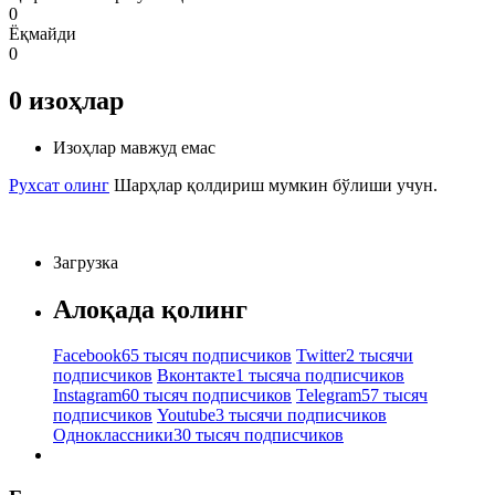
0
Ёқмайди
0
0
изоҳлар
Изоҳлар мавжуд емас
Рухсат олинг
Шарҳлар қолдириш мумкин бўлиши учун.
Загрузка
Алоқада қолинг
Facebook
65 тысяч подписчиков
Twitter
2 тысячи
подписчиков
Вконтакте
1 тысяча подписчиков
Instagram
60 тысяч подписчиков
Telegram
57 тысяч
подписчиков
Youtube
3 тысячи подписчиков
Одноклассники
30 тысяч подписчиков