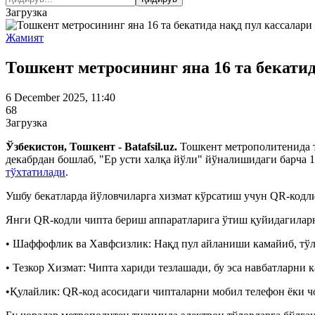
Загрузка
Жамият
Тошкент метросининг яна 16 та бекатид
6 December 2025, 11:40
68
Загрузка
Ўзбекистон, Тошкент - Batafsil.uz.
Тошкент метрополитенида 
декабрдан бошлаб, "Ер усти халқа йўли" йўналишидаги барча 1
тўхтатилади
.
Ушбу бекатларда йўловчиларга хизмат кўрсатиш учун QR-кодл
Янги QR-кодли чипта бериш аппаратларига ўтиш қуйидагилар
• Шаффофлик ва Хавфсизлик: Нақд пул айланиши камайиб, тўл
• Тезкор Хизмат: Чипта хариди тезлашади, бу эса навбатларни
•Қулайлик: QR-код асосидаги чипталарни мобил телефон ёки 