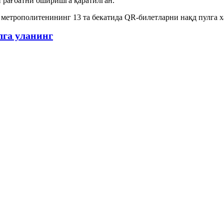
н рағбатни оширишга қаратилган.
 метрополитенининг 13 та бекатида QR-билетларни нақд пулга 
лга уланинг