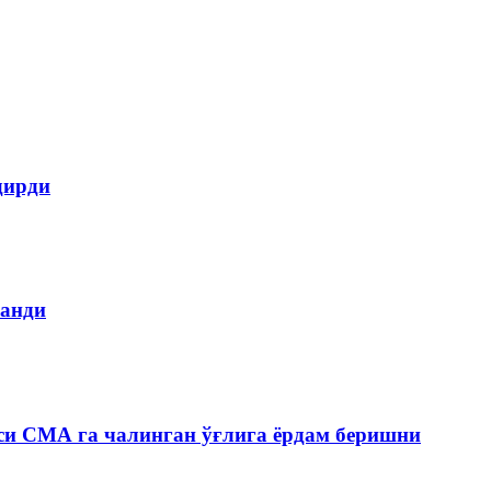
дирди
ланди
си СМА га чалинган ўғлига ёрдам беришни