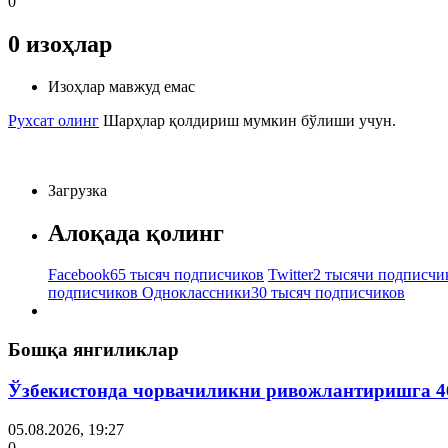
0
0
изоҳлар
Изоҳлар мавжуд емас
Рухсат олинг
Шарҳлар қолдириш мумкин бўлиши учун.
Загрузка
Алоқада қолинг
Facebook
65 тысяч подписчиков
Twitter
2 тысячи подписчи
подписчиков
Одноклассники
30 тысяч подписчиков
Бошқа янгиликлар
Ўзбекистонда чорвачиликни ривожлантиришга 4
05.08.2026, 19:27
0