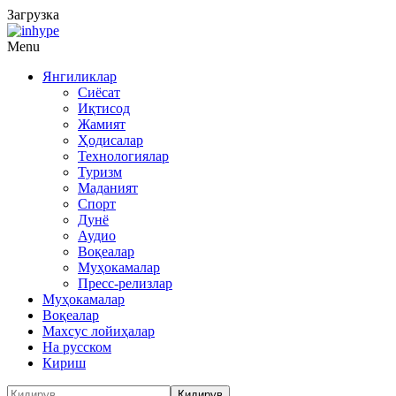
Загрузка
Menu
Янгиликлар
Сиёсат
Иқтисод
Жамият
Ҳодисалар
Технологиялар
Туризм
Маданият
Спорт
Дунё
Аудио
Воқеалар
Муҳокамалар
Пресс-релизлар
Муҳокамалар
Воқеалар
Махсус лойиҳалар
На русском
Кириш