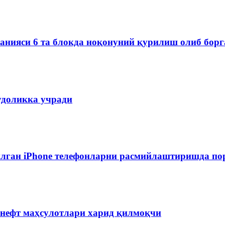
мпанияси 6 та блокда ноқонуний қурилиш олиб бор
удоликка учради
лган iPhone телефонларни расмийлаштиришда пор
 нефт маҳсулотлари харид қилмоқчи