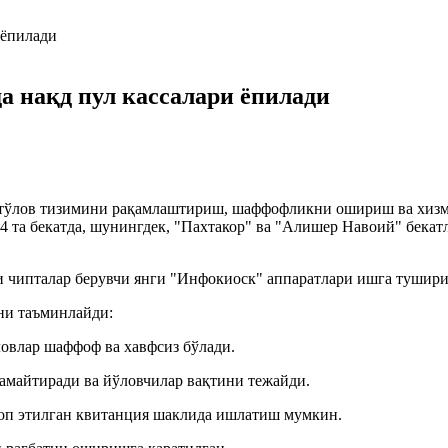
а нақд пул кассалари ёпилади
тўлов тизимини рақамлаштириш, шаффофликни ошириш ва хизма
4 та бекатда, шунингдек, "Пахтакор" ва "Алишер Навоий" бекат
и чипталар берувчи янги "Инфокиоск" аппаратлари ишга тушири
ни таъминлайди:
овлар шаффоф ва хавфсиз бўлади.
 камайтиради ва йўловчилар вақтини тежайди.
чоп этилган квитанция шаклида ишлатиш мумкин.