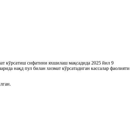
т кўрсатиш сифатини яхшилаш мақсадида 2025 йил 9
ларида нақд пул билан хизмат кўрсатадиган кассалар фаолияти
лган.