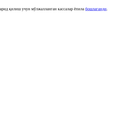
харид қилиш учун мўлжалланган кассалар ёпила
бошлаганди
.