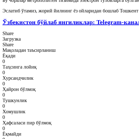
Бу чоралар метрополитен тизимида электрон тўловларга бўлга
Эслатиб ўтамиз, жорий йилнинг ёз ойларидан бошлаб Тошкент
Ўзбекистон бўйлаб янгиликлар: Telegram-кана
Share
Загрузка
Share
Мақоладан таъсирланиш
Ёқади
0
Таҳсинга лойиқ
0
Хурсандчилик
0
Ҳайрон бўлмоқ
0
Тушкунлик
0
Хомушлик
0
Ҳафсаласи пир бўлмоқ
0
Ёқмайди