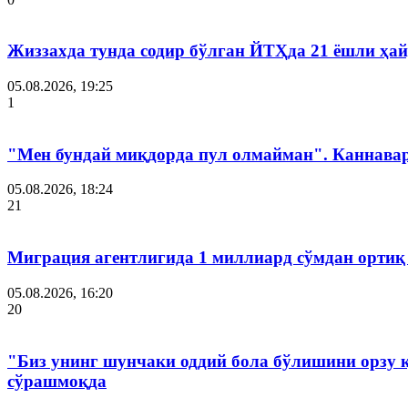
Жиззахда тунда содир бўлган ЙТҲда 21 ёшли ҳай
05.08.2026, 19:25
1
"Мен бундай миқдорда пул олмайман". Каннава
05.08.2026, 18:24
21
Миграция агентлигида 1 миллиард сўмдан ортиқ
05.08.2026, 16:20
20
"Биз унинг шунчаки оддий бола бўлишини орзу 
сўрашмоқда