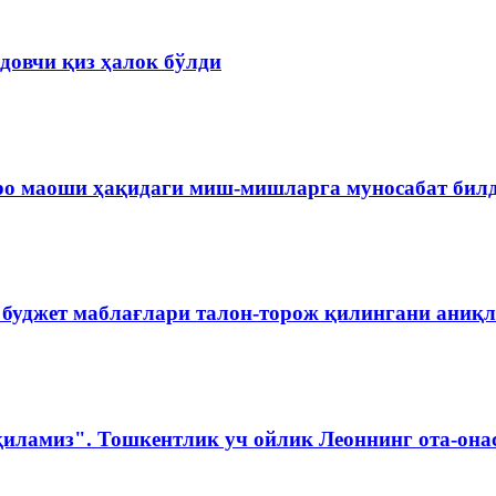
довчи қиз ҳалок бўлди
ро маоши ҳақидаги миш-мишларга муносабат бил
 буджет маблағлари талон-торож қилингани аниқ
қиламиз". Тошкентлик уч ойлик Леоннинг ота-она