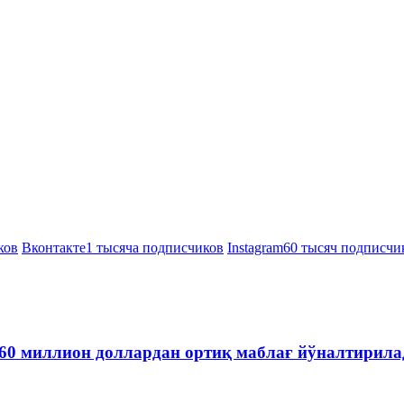
ков
Вконтакте
1 тысяча подписчиков
Instagram
60 тысяч подписчи
60 миллион доллардан ортиқ маблағ йўналтирила