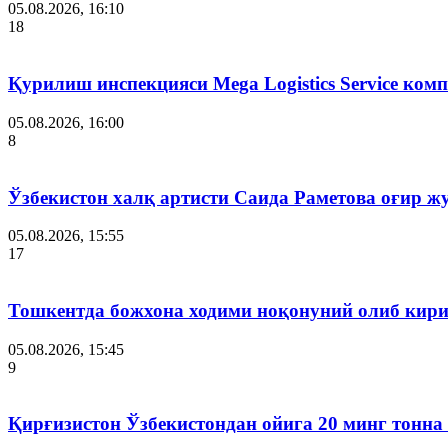
05.08.2026, 16:10
18
Қурилиш инспекцияси Мega Logistics Service ко
05.08.2026, 16:00
8
Ўзбекистон халқ артисти Саида Раметова оғир ж
05.08.2026, 15:55
17
Тошкентда божхона ходими ноқонуний олиб кири
05.08.2026, 15:45
9
Қирғизистон Ўзбекистондан ойига 20 минг тонна