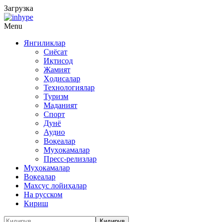
Загрузка
Menu
Янгиликлар
Сиёсат
Иқтисод
Жамият
Ҳодисалар
Технологиялар
Туризм
Маданият
Спорт
Дунё
Аудио
Воқеалар
Муҳокамалар
Пресс-релизлар
Муҳокамалар
Воқеалар
Махсус лойиҳалар
На русском
Кириш