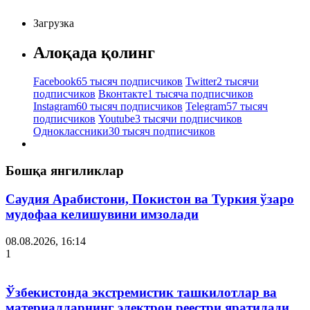
Загрузка
Алоқада қолинг
Facebook
65 тысяч подписчиков
Twitter
2 тысячи
подписчиков
Вконтакте
1 тысяча подписчиков
Instagram
60 тысяч подписчиков
Telegram
57 тысяч
подписчиков
Youtube
3 тысячи подписчиков
Одноклассники
30 тысяч подписчиков
Бошқа янгиликлар
Саудия Арабистони, Покистон ва Туркия ўзаро
мудофаа келишувини имзолади
08.08.2026, 16:14
1
Ўзбекистонда экстремистик ташкилотлар ва
материалларнинг электрон реестри яратилади