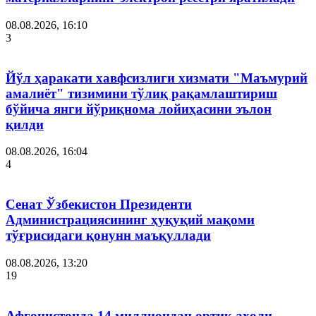
08.08.2026, 16:10
3
Йўл ҳаракати хавфсизлиги хизмати "Маъмурий
амалиёт" тизимини тўлиқ рақамлаштириш
бўйича янги йўриқнома лойиҳасини эълон
қилди
08.08.2026, 16:04
4
Сенат Ўзбекистон Президенти
Администрациясининг ҳуқуқий мақоми
тўғрисидаги қонунн маъқуллади
08.08.2026, 13:20
19
Афғонистонда 14 миллиондан ортиқ аҳоли