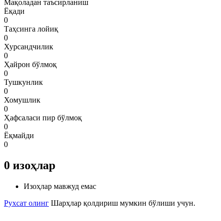
Мақоладан таъсирланиш
Ёқади
0
Таҳсинга лойиқ
0
Хурсандчилик
0
Ҳайрон бўлмоқ
0
Тушкунлик
0
Хомушлик
0
Ҳафсаласи пир бўлмоқ
0
Ёқмайди
0
0
изоҳлар
Изоҳлар мавжуд емас
Рухсат олинг
Шарҳлар қолдириш мумкин бўлиши учун.