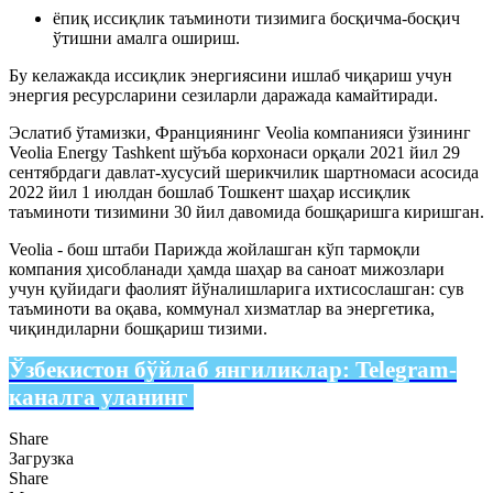
ёпиқ иссиқлик таъминоти тизимига босқичма-босқич
ўтишни амалга ошириш.
Бу келажакда иссиқлик энергиясини ишлаб чиқариш учун
энергия ресурсларини сезиларли даражада камайтиради.
Эслатиб ўтамизки, Франциянинг Veolia компанияси ўзининг
Veolia Energy Tashkent шўъба корхонаси орқали 2021 йил 29
сентябрдаги давлат-хусусий шерикчилик шартномаси асосида
2022 йил 1 июлдан бошлаб Тошкент шаҳар иссиқлик
таъминоти тизимини 30 йил давомида бошқаришга киришган.
Veolia - бош штаби Парижда жойлашган кўп тармоқли
компания ҳисобланади ҳамда шаҳар ва саноат мижозлари
учун қуйидаги фаолият йўналишларига ихтисослашган: сув
таъминоти ва оқава, коммунал хизматлар ва энергетика,
чиқиндиларни бошқариш тизими.
Ўзбекистон бўйлаб янгиликлар:
Telegram-
каналга уланинг
Share
Загрузка
Share