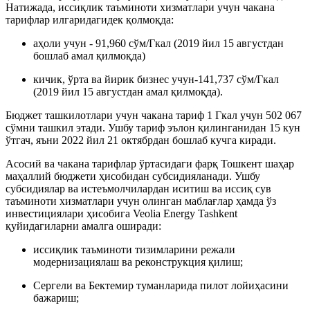
Натижада, иссиқлик таъминоти хизматлари учун чакана
тарифлар илгаридагидек қолмоқда:
аҳоли учун - 91,960 сўм/Гкал (2019 йил 15 августдан
бошлаб амал қилмоқда)
кичик, ўрта ва йирик бизнес учун-141,737 сўм/Гкал
(2019 йил 15 августдан амал қилмоқда).
Бюджет ташкилотлари учун чакана тариф 1 Гкал учун 502 067
сўмни ташкил этади. Ушбу тариф эълон қилинганидан 15 кун
ўтгач, яъни 2022 йил 21 октябрдан бошлаб кучга киради.
Асосий ва чакана тарифлар ўртасидаги фарқ Тошкент шаҳар
маҳаллий бюджети ҳисобидан субсидияланади. Ушбу
субсидиялар ва истеъмолчилардан иситиш ва иссиқ сув
таъминоти хизматлари учун олинган маблағлар ҳамда ўз
инвестициялари ҳисобига Veolia Energy Tashkent
қуйидагиларни амалга оширади:
иссиқлик таъминоти тизимларини режали
модернизациялаш ва реконструкция қилиш;
Сергели ва Бектемир туманларида пилот лойиҳасини
бажариш;