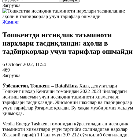
Загрузка
Жамият
Тошкентда иссиқлик таъминоти
нархлари тасдиқланди: аҳоли в
тадбиркорлар учун тарифлар ошмайди
6 October 2022, 11:54
469
Загрузка
Ўзбекистон, Тошкент – Batafsil.uz.
Халқ депутатлари
Тошкент шаҳар Кенгаши томонидан 2022-2023 йиллардаги
иситиш мавсуми учун иссиқлик таъминоти хизматлари
тарифлари тасдиқланди. Жисмоний шахслар ва тадбиркорлар
учун тарифлар ўзгармас қолади. Бу ҳақда мухбиримиз маълум
қилмоқда.
Veolia Energy Tashkent томонидан кўрсатиладиган иссиқлик
таъминоти хизматлари учун тартибга солинадиган нархлар
(базавий тариф) 1 Гкал учун 397 212 сўм қилиб белгиланди.