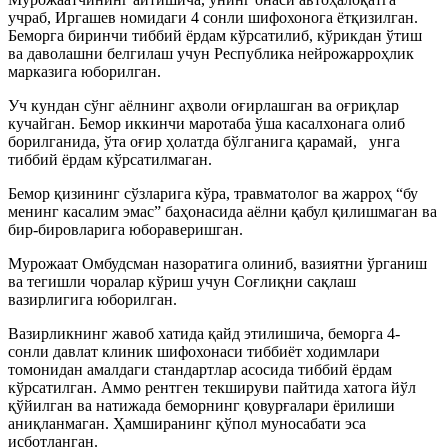
учраб, Иргашев номидаги 4 сонли шифохонога ётқизилган.
Беморга биринчи тиббий ёрдам кўрсатилиб, кўрикдан ўтиш
ва даволашни белгилаш учун Республика нейрожарроҳлик
марказига юборилган.
Уч кундан сўнг аёлнинг аҳволи оғирлашган ва оғриқлар
кучайган. Бемор иккинчи маротаба ўша касалхонага олиб
борилганида, ўта оғир ҳолатда бўлганига қарамай, унга
тиббий ёрдам кўрсатилмаган.
Бемор қизининг сўзларига кўра, травматолог ва жарроҳ “бу
менинг касалим эмас” баҳонасида аёлни қабул қилишмаган ва
бир-бировларига юбораверишган.
Мурожаат Омбудсман назоратига олиниб, вазиятни ўрганиш
ва тегишли чоралар кўриш учун Соғлиқни сақлаш
вазирлигига юборилган.
Вазирликнинг жавоб хатида қайд этилишича, беморга 4-
сонли давлат клиник шифохонаси тиббиёт ходимлари
томонидан амалдаги стандартлар асосида тиббий ёрдам
кўрсатилган. Аммо рентген текшируви пайтида хатога йўл
қўйилган ва натижада беморнинг қовурғалари ёрилиши
аниқланмаган. Ҳамширанинг қўпол муносабати эса
исботланган.