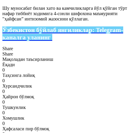
Шу муносабат билан хато ва камчиликларга йўл қўйган тўрт
нафар тиббиёт ходимига 4-сонли шифохона маъмурияти
"ҳайфсан” интизомий жазосини қўллаган.
Ўзбекистон бўйлаб янгиликлар:
Telegram-
каналга уланинг
Share
Share
Мақоладан таъсирланиш
Ёқади
0
Таҳсинга лойиқ
0
Хурсандчилик
0
Ҳайрон бўлмоқ
0
Тушкунлик
0
Хомушлик
0
Ҳафсаласи пир бўлмоқ