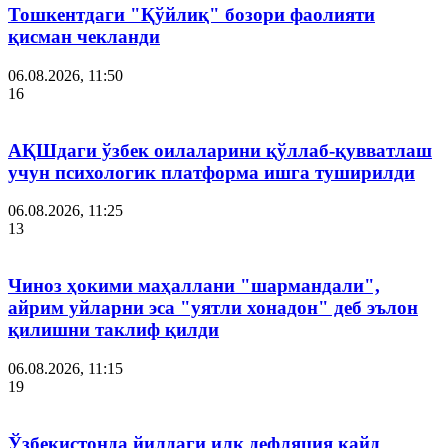
Тошкентдаги "Қўйлиқ" бозори фаолияти
қисман чекланди
06.08.2026, 11:50
16
АҚШдаги ўзбек оилаларини қўллаб-қувватлаш
учун психологик платформа ишга туширилди
06.08.2026, 11:25
13
Чиноз ҳокими маҳаллани "шармандали",
айрим уйларни эса "уятли хонадон" деб эълон
қилишни таклиф қилди
06.08.2026, 11:15
19
Ўзбекистонда йилдаги илк дефляция қайд