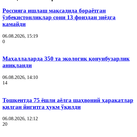
Россияга ишлаш мақсадида бораётган
ўзбекистонликлар сони 13 фоиздан зиёдга
камайди
06.08.2026, 15:19
0
Маҳаллаларда 350 та экологик қонунбузарлик
аниқланди
06.08.2026, 14:10
14
Тошкентда 75 ёшли аёлга шаҳвоний ҳаракатлар
қилган йигитга ҳукм ўқилди
06.08.2026, 12:12
20