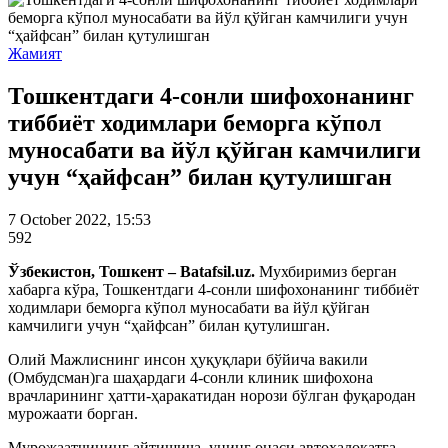
Жамият
Тошкентдаги 4-сонли шифохонанинг
тиббиёт ходимлари беморга кўпол
муносабати ва йўл қўйган камчилиги
учун “ҳайфсан” билан қутулишган
7 October 2022, 15:53
592
Ўзбекистон, Тошкент – Batafsil.uz.
Мухбиримиз берган
хабарга кўра, Тошкентдаги 4-сонли шифохонанинг тиббиёт
ходимлари беморга кўпол муносабати ва йўл қўйган
камчилиги учун “ҳайфсан” билан қутулишган.
Олий Мажлиснинг инсон ҳуқуқлари бўйича вакили
(Омбудсман)га шаҳардаги 4-сонли клиник шифохона
врачларининг ҳатти-ҳаракатидан норози бўлган фуқародан
мурожаати борган.
Мурожаатчининг айтишича, унинг онаси автоҳалоқатга