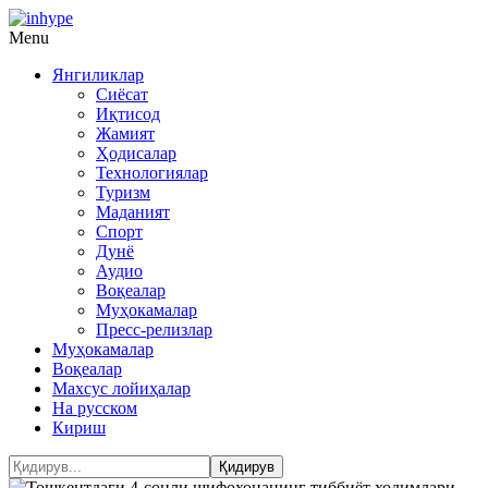
Menu
Янгиликлар
Сиёсат
Иқтисод
Жамият
Ҳодисалар
Технологиялар
Туризм
Маданият
Спорт
Дунё
Аудио
Воқеалар
Муҳокамалар
Пресс-релизлар
Муҳокамалар
Воқеалар
Махсус лойиҳалар
На русском
Кириш