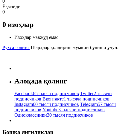
0
Ёқмайди
0
0
изоҳлар
Изоҳлар мавжуд емас
Рухсат олинг
Шарҳлар қолдириш мумкин бўлиши учун.
Алоқада қолинг
Facebook
65 тысяч подписчиков
Twitter
2 тысячи
подписчиков
Вконтакте
1 тысяча подписчиков
Instagram
60 тысяч подписчиков
Telegram
57 тысяч
подписчиков
Youtube
3 тысячи подписчиков
Одноклассники
30 тысяч подписчиков
Бошқа янгиликлар