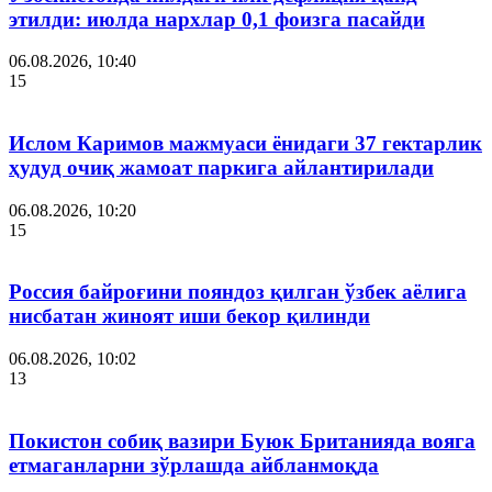
этилди: июлда нархлар 0,1 фоизга пасайди
06.08.2026, 10:40
15
Ислом Каримов мажмуаси ёнидаги 37 гектарлик
ҳудуд очиқ жамоат паркига айлантирилади
06.08.2026, 10:20
15
Россия байроғини пояндоз қилган ўзбек аёлига
нисбатан жиноят иши бекор қилинди
06.08.2026, 10:02
13
Покистон собиқ вазири Буюк Британияда вояга
етмаганларни зўрлашда айбланмоқда