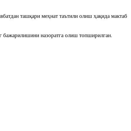
авбатдан ташқари меҳнат таътили олиш ҳақида мактаб
г бажарилишини назоратга олиш топширилган.