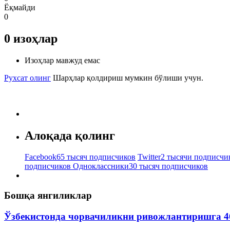
Ёқмайди
0
0
изоҳлар
Изоҳлар мавжуд емас
Рухсат олинг
Шарҳлар қолдириш мумкин бўлиши учун.
Алоқада қолинг
Facebook
65 тысяч подписчиков
Twitter
2 тысячи подписчи
подписчиков
Одноклассники
30 тысяч подписчиков
Бошқа янгиликлар
Ўзбекистонда чорвачиликни ривожлантиришга 4