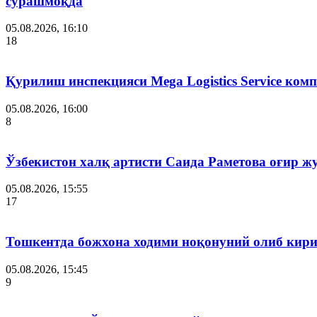
сўрашмоқда
05.08.2026, 16:10
18
Қурилиш инспекцияси Мega Logistics Service ко
05.08.2026, 16:00
8
Ўзбекистон халқ артисти Саида Раметова оғир ж
05.08.2026, 15:55
17
Тошкентда божхона ходими ноқонуний олиб кири
05.08.2026, 15:45
9