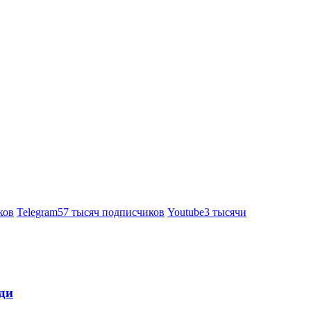
ков
Telegram
57 тысяч подписчиков
Youtube
3 тысячи
ди