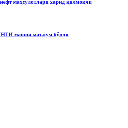
 нефт маҳсулотлари харид қилмоқчи
 ЯНГИ маоши маълум бўлди