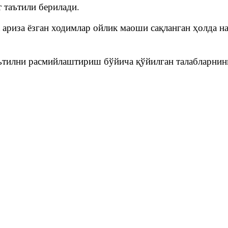
 таътили берилади.
 ариза ёзган ходимлар ойлик маоши сақланган ҳолда н
ътилни расмийлаштириш бўйича қўйилган талабларнин