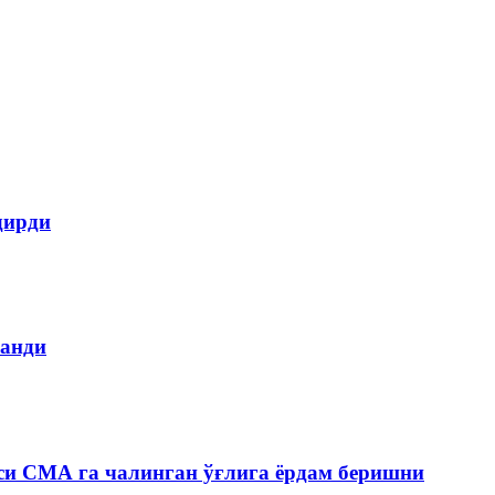
дирди
ланди
си СМА га чалинган ўғлига ёрдам беришни