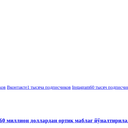
ков
Вконтакте
1 тысяча подписчиков
Instagram
60 тысяч подписчи
60 миллион доллардан ортиқ маблағ йўналтирила