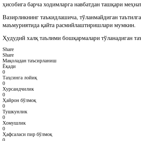
ҳисобига барча ходимларга навбатдан ташқари меҳнат
Вазирликнинг таъкидлашича, тўланмайдиган таътилга
маъмуриятида қайта расмийлаштиришлари мумкин.
Ҳудудий халқ таълими бошқармалари тўланадиган та
Share
Share
Мақоладан таъсирланиш
Ёқади
0
Таҳсинга лойиқ
0
Хурсандчилик
0
Ҳайрон бўлмоқ
0
Тушкунлик
0
Хомушлик
0
Ҳафсаласи пир бўлмоқ
0