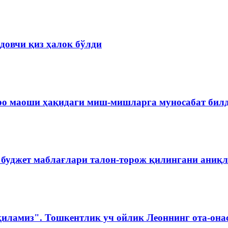
довчи қиз ҳалок бўлди
ро маоши ҳақидаги миш-мишларга муносабат бил
 буджет маблағлари талон-торож қилингани аниқ
қиламиз". Тошкентлик уч ойлик Леоннинг ота-она