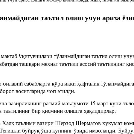
анмайдиган таътил олиш учун ариза ёз
мактаб ўқитувчилари тўланмайдиган таътил олиш учу
авбатдан ташқари меҳнат таътили асосий таътилнинг қ
 оилавий сабабларга кўра икки ҳафталик тўланмайдиг
борот воситларида чоп этилди.
ча вазирликнинг расмий маълумоти 15 март куни эъло
н таътилнинг бир қисмини олишга ҳақлидирлар.
да Халқ таълими вазири Шерзод Шерматов ҳукумат ком
 Тегишли буйруқ ўша куннинг ўзида имзоланди. Буйруқ