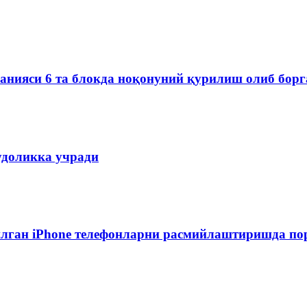
мпанияси 6 та блокда ноқонуний қурилиш олиб бор
удоликка учради
лган iPhone телефонларни расмийлаштиришда пор