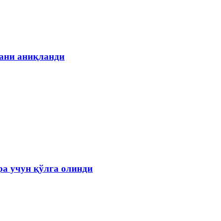
гани аниқланди
а учун қўлга олинди