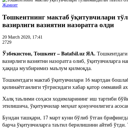
Жамият
Тошкентнинг мактаб ўқитувчилари тўл
вазирлиги вазиятни назоратга олди
20 March 2020, 17:41
2729
Ўзбекистон, Тошкент – Batafsil.uz ЯА.
Тошкентдаги 
вазирлиги вазиятни назоратга олиб, ўқитувчиларга н
ҳақида мухбиримиз маълум қилмоқда.
Тошкентдаги мактаб ўқитувчилари 16 мартдан бошлаб
қилинаётганлиги тўғрисидаги хабар қатор оммавий ах
Халқ таълими соҳаси ходимларининг иш тартиби бўйи
этилишича, ўқитувчилар меҳнат қонунчилигига асоса
Бундан ташқари, 17 март куни бўлиб ўтган брифинг
барча ўқитувчиларга таътил берилишини айтиб ўтди.