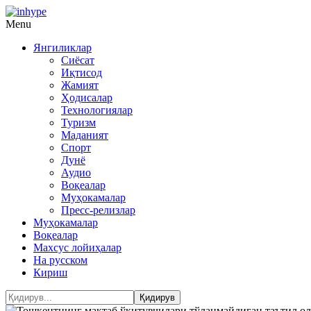
Menu
Янгиликлар
Сиёсат
Иқтисод
Жамият
Ҳодисалар
Технологиялар
Туризм
Маданият
Спорт
Дунё
Аудио
Воқеалар
Муҳокамалар
Пресс-релизлар
Муҳокамалар
Воқеалар
Махсус лойиҳалар
На русском
Кириш