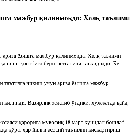
ишга мажбур қилинмоқда: Халқ таълими
н ариза ёзишга мажбур қилинмоқда. Халқ таълими
исқариши ҳисобига берилаётганини таъкидлади. Бу
ан таътилга чиқиш учун ариза ёзишга мажбур
н қилинди. Вазирлик эслатиб ўтдики, ҳужжатда қайд
иссияси қарорига мувофиқ 18 март кунидан бошлаб
қа кўра, ҳар йилги асосий таътилни қисқартириш