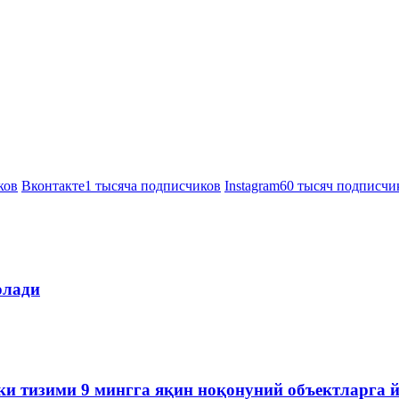
ков
Вконтакте
1 тысяча подписчиков
Instagram
60 тысяч подписчи
олади
ки тизими 9 мингга яқин ноқонуний объектларга 