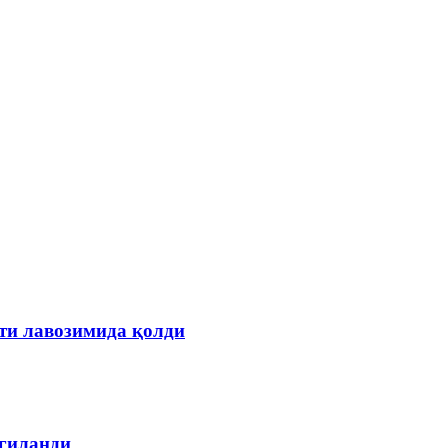
ти лавозимида қолди
лгиланди