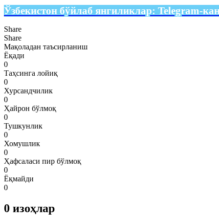
Ўзбекистон бўйлаб янгиликлар:
Telegram-ка
Share
Share
Мақоладан таъсирланиш
Ёқади
0
Таҳсинга лойиқ
0
Хурсандчилик
0
Ҳайрон бўлмоқ
0
Тушкунлик
0
Хомушлик
0
Ҳафсаласи пир бўлмоқ
0
Ёқмайди
0
0
изоҳлар