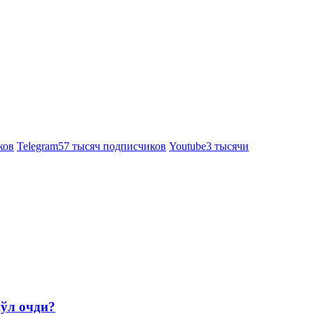
ков
Telegram
57 тысяч подписчиков
Youtube
3 тысячи
йўл очди?