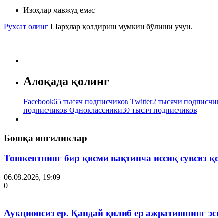
Изоҳлар мавжуд емас
Рухсат олинг
Шарҳлар қолдириш мумкин бўлиши учун.
Алоқада қолинг
Facebook
65 тысяч подписчиков
Twitter
2 тысячи подписчи
подписчиков
Одноклассники
30 тысяч подписчиков
Бошқа янгиликлар
Тошкентнинг бир қисми вақтинча иссиқ сувсиз қ
06.08.2026, 19:09
0
Аукционсиз ер. Қандай қилиб ер ажратишнинг эс