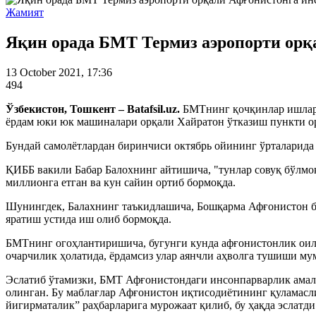
Жамият
Яқин орада БМТ Термиз аэропорти ор
13 October 2021, 17:36
494
Ўзбекистон, Тошкент – Batafsil.uz.
БМТнинг қочқинлар ишлари
ёрдам юки юк машиналари орқали Хайратон ўтказиш пункти ор
Бундай самолётлардан биринчиси октябрь ойининг ўрталарида 
ҚИББ вакили Бабар Балохнинг айтишича, "тунлар совуқ бўлмоқ
миллионга етган ва кун сайин ортиб бормоқда.
Шунингдек, Балахнинг таъкидлашича, Бошқарма Афғонистон би
яратиш устида иш олиб бормоқда.
БМТнинг огоҳлантиришича, бугунги кунда афғонистонлик оил
очарчилик ҳолатида, ёрдамсиз улар аянчли аҳволга тушиши мум
Эслатиб ўтамизки, БМТ Афғонистондаги инсонпарварлик амалиё
олинган. Бу маблағлар Афғонистон иқтисодиётининг қуламасл
йигирматалик” раҳбарларига мурожаат қилиб, бу ҳақда эслатди