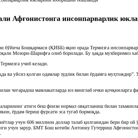
қали Афғонистонга инсонпарварлик юк
 бўйича Бошқармаси (ҚИББ) яқин орада Термизга инсонпарвар
қали Мозори-Шарифга олиб борилади. Бу ҳақда мухбиримиз хаб
Термизга учиб келади.
да ва уйсиз қолган одамлар зудлик билан ёрдамга муҳтождир”. 
лан чегарадош мамлакатларда юз минглаб ички қочқинларга фа
аларининг атиги беш фоизи нормал овқатланиш билан таъминла
кин, ёрдам бериш фурсати эса тугаб бормоқда.
тлар учун 606 миллион доллар талаб қилганидан бери бир ой ўт
иги учун зарур. БМТ Бош котиби Антониу Гутерриш Афғонистон
.