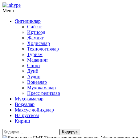
Menu
Янгиликлар
Сиёсат
Иқтисод
Жамият
Ҳодисалар
Технологиялар
Туризм
Маданият
Спорт
Дунё
Аудио
Воқеалар
Муҳокамалар
Пресс-релизлар
Муҳокамалар
Воқеалар
Махсус лойиҳалар
На русском
Кириш