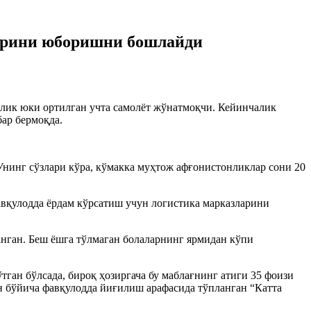
ларини юборишни бошлайди
лик юки ортилган учта самолёт жўнатмоқчи. Кейинчалик
ар бермоқда.
Унинг сўзлари кўра, кўмакка муҳтож афғонистонликлар сони 20
вқулодда ёрдам кўрсатиш учун логистика марказларини
нган. Беш ёшга тўлмаган болаларнинг ярмидан кўпи
ган бўлсада, бироқ ҳозиргача бу маблағнинг атиги 35 фоизи
 бўйича фавқулодда йиғилиш арафасида тўпланган “Катта