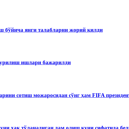
ш бўйича янги талабларни жорий қилди
 қурилиш ишлари бажарилди
рини сотиш можаросидан сўнг ҳам FIFA президен
куни ҳақ тўланадиган дам олиш куни сифатида бе