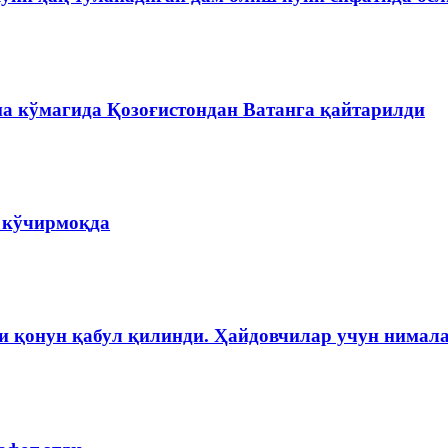
на кўмагида Қозоғистондан Ватанга қайтарилди
а кўчирмоқда
и қонун қабул қилинди. Ҳайдовчилар учун нимала