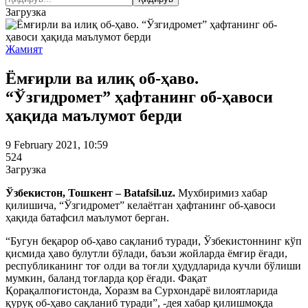
Загрузка
Жамият
Ёмғирли ва илиқ об-ҳаво.
“Ўзгидромет” ҳафтанинг об-ҳавоси
ҳақида маълумот берди
9 February 2021, 10:59
524
Загрузка
Ўзбекистон, Тошкент – Batafsil.uz.
Мухбиримиз хабар
қилишича, “Ўзгидромет” келаётган ҳафтанинг об-ҳавоси
ҳақида батафсил маълумот берган.
“Бугун беқарор об-ҳаво сақланиб туради, Ўзбекистоннинг кўп
қисмида ҳаво булутли бўлади, баъзи жойларда ёмғир ёғади,
республиканинг тоғ олди ва тоғли ҳудудларида кучли бўлиши
мумкин, баланд тоғларда қор ёғади. Фақат
Қорақалпоғистонда, Хоразм ва Сурхондарё вилоятларида
қуруқ об-ҳаво сақланиб туради”, -дея хабар қилишмоқда