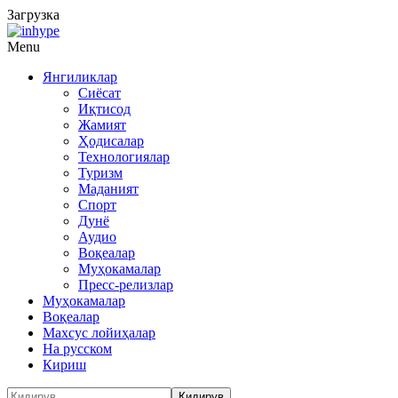
Загрузка
Menu
Янгиликлар
Сиёсат
Иқтисод
Жамият
Ҳодисалар
Технологиялар
Туризм
Маданият
Спорт
Дунё
Аудио
Воқеалар
Муҳокамалар
Пресс-релизлар
Муҳокамалар
Воқеалар
Махсус лойиҳалар
На русском
Кириш