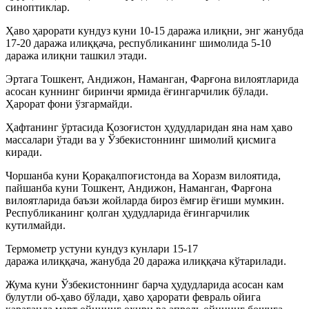
синоптиклар.
Ҳаво ҳарорати кундуз куни 10-15 даража илиқни, энг жанубда
17-20 даража илиққача, республиканинг шимолида 5-10
даража илиқни ташкил этади.
Эртага Тошкент, Андижон, Наманган, Фарғона вилоятларида
асосан куннинг биринчи ярмида ёғингарчилик бўлади.
Ҳарорат фони ўзгармайди.
Ҳафтанинг ўртасида Қозоғистон ҳудудларидан яна нам ҳаво
массалари ўтади ва у Ўзбекистоннинг шимолий қисмига
киради.
Чоршанба куни Қорақалпоғистонда ва Хоразм вилоятида,
пайшанба куни Тошкент, Андижон, Наманган, Фарғона
вилоятларида баъзи жойларда бироз ёмғир ёғиши мумкин.
Республиканинг қолган ҳудудларида ёғингарчилик
кутилмайди.
Термометр устуни кундуз кунлари 15-17
даража илиққача, жанубда 20 даража илиққача кўтарилади.
Жума куни Ўзбекистоннинг барча ҳудудларида асосан кам
булутли об-ҳаво бўлади, ҳаво ҳарорати февраль ойига