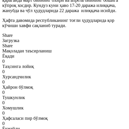
қараганда март ойининг охири ва апрель ойининг бошига
кўпроқ хосдир. Кундуз куни ҳаво 17-20 даража илиққача,
жанубда ва чўл ҳудудларида 22 даража илиққача исийди.
Ҳафта давомида республиканинг тоғли ҳудудларида қор
кўчиши хавфи сақланиб туради.
Share
Загрузка
Share
Мақоладан таъсирланиш
Ёқади
0
Таҳсинга лойиқ
0
Хурсандчилик
0
Ҳайрон бўлмоқ
0
Тушкунлик
0
Хомушлик
0
Ҳафсаласи пир бўлмоқ
0
Ёқмайди