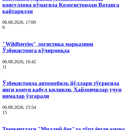
консулхона кўмагида Қозоғистондан Ватанга
қайтарилди
06.08.2026, 17:00
9
"Wildberries" логистика марказини
Ўзбекистонга кўчирмоқда
06.08.2026, 16:42
11
Ўзбекистонда автомобиль йўллари тўғрисида
янги қонун қабул қилинди. Ҳайдовчилар учун
нималар ўзгаради
06.08.2026, 15:54
15
Тошкентдаги "Миллий боғ"да тўрт ёшли қизча