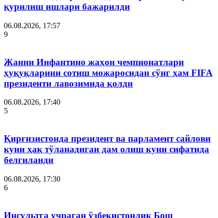
қурилиш ишлари бажарилди
06.08.2026, 17:57
9
Жанни Инфантино жаҳон чемпионатлари
ҳуқуқларини сотиш можаросидан сўнг ҳам FIFA
президенти лавозимида қолди
06.08.2026, 17:40
5
Қирғизистонда президент ва парламент сайлови
куни ҳақ тўланадиган дам олиш куни сифатида
белгиланди
06.08.2026, 17:30
6
Инсультга учраган ўзбекистонлик Бош