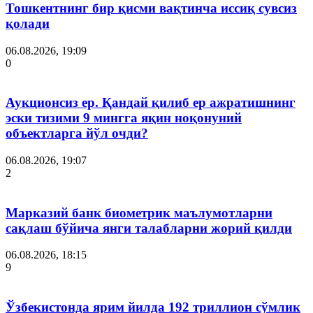
Тошкентнинг бир қисми вақтинча иссиқ сувсиз
қолади
06.08.2026, 19:09
0
Аукционсиз ер. Қандай қилиб ер ажратишнинг
эски тизими 9 мингга яқин ноқонуний
объектларга йўл очди?
06.08.2026, 19:07
2
Марказий банк биометрик маълумотларни
сақлаш бўйича янги талабларни жорий қилди
06.08.2026, 18:15
9
Ўзбекистонда ярим йилда 192 триллион сўмлик