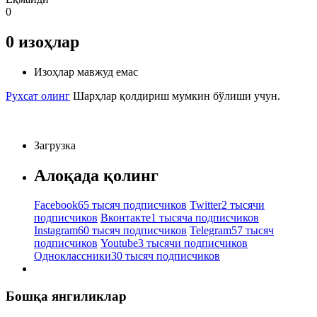
0
0
изоҳлар
Изоҳлар мавжуд емас
Рухсат олинг
Шарҳлар қолдириш мумкин бўлиши учун.
Загрузка
Алоқада қолинг
Facebook
65 тысяч подписчиков
Twitter
2 тысячи
подписчиков
Вконтакте
1 тысяча подписчиков
Instagram
60 тысяч подписчиков
Telegram
57 тысяч
подписчиков
Youtube
3 тысячи подписчиков
Одноклассники
30 тысяч подписчиков
Бошқа янгиликлар