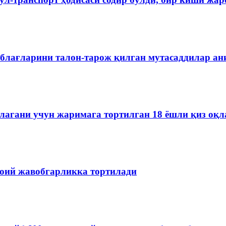
блағларини талон-тарож қилган мутасаддилар а
агани учун жаримага тортилган 18 ёшли қиз оқл
ноий жавобгарликка тортилади