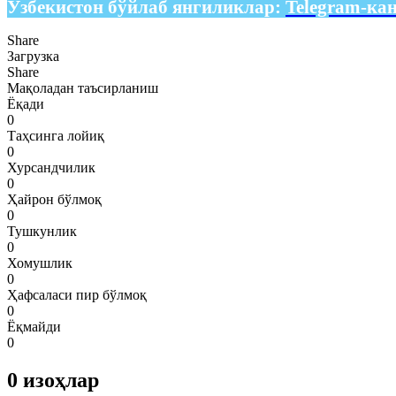
Ўзбекистон бўйлаб янгиликлар:
Telegram-ка
Share
Загрузка
Share
Мақоладан таъсирланиш
Ёқади
0
Таҳсинга лойиқ
0
Хурсандчилик
0
Ҳайрон бўлмоқ
0
Тушкунлик
0
Хомушлик
0
Ҳафсаласи пир бўлмоқ
0
Ёқмайди
0
0
изоҳлар