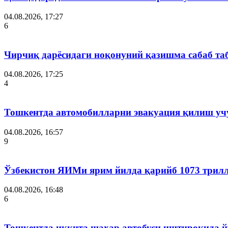
04.08.2026, 17:27
6
Чирчиқ дарёсидаги ноқонуний қазишма сабаб таб
04.08.2026, 17:25
4
Тошкентда автомобилларни эвакуация қилиш уч
04.08.2026, 16:57
9
Ўзбекистон ЯИМи ярим йилда қарийб 1073 трилл
04.08.2026, 16:48
6
Тошкентда иккита шаҳар автобуси иштирокида йў