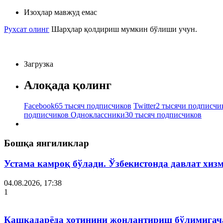
Изоҳлар мавжуд емас
Рухсат олинг
Шарҳлар қолдириш мумкин бўлиши учун.
Загрузка
Алоқада қолинг
Facebook
65 тысяч подписчиков
Twitter
2 тысячи подписчи
подписчиков
Одноклассники
30 тысяч подписчиков
Бошқа янгиликлар
Устама камроқ бўлади. Ўзбекистонда давлат хиз
04.08.2026, 17:38
1
Қашқадарёда хотинини жонлантириш бўлимигача