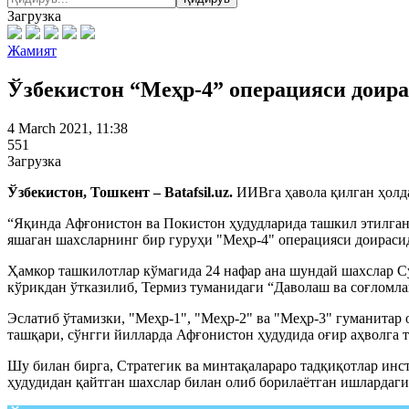
Загрузка
Жамият
Ўзбекистон “Меҳр-4” операцияси доира
4 March 2021, 11:38
551
Загрузка
Ўзбекистон, Тошкент – Batafsil.uz.
ИИВга ҳавола қилган ҳолд
“Яқинда Афғонистон ва Покистон ҳудудларида ташкил этилган
яшаган шахсларнинг бир гуруҳи "Меҳр-4" операцияси доираси
Ҳамкор ташкилотлар кўмагида 24 нафар ана шундай шахслар С
кўрикдан ўтказилиб, Термиз туманидаги “Даволаш ва соғлом
Эслатиб ўтамизки, "Меҳр-1", "Меҳр-2" ва "Меҳр-3" гуманитар
ташқари, сўнгги йилларда Афғонистон ҳудудида оғир аҳволга т
Шу билан бирга, Стратегик ва минтақалараро тадқиқотлар ин
ҳудудидан қайтган шахслар билан олиб борилаётган ишлардаги 