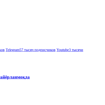
ков
Telegram
57 тысяч подписчиков
Youtube
3 тысячи
 тайёрланмоқда