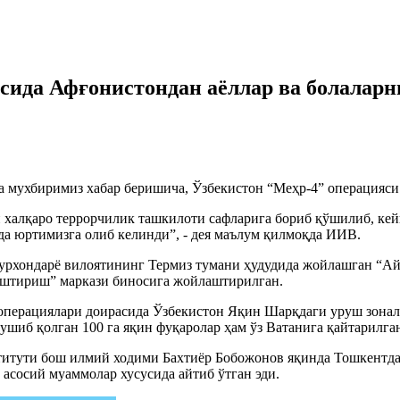
сида Афғонистондан аёллар ва болаларн
а мухбиримиз хабар беришича, Ўзбекистон “Меҳр-4” операцияси
 халқаро террорчилик ташкилоти сафларига бориб қўшилиб, кей
да юртимизга олиб келинди”, - дея маълум қилмоқда ИИВ.
урхондарё вилоятининг Термиз тумани ҳудудида жойлашган “Айр
лаштириш” маркази биносига жойлаштирилган.
 операциялари доирасида Ўзбекистон Яқин Шарқдаги уруш зонала
ушиб қолган 100 га яқин фуқаролар ҳам ўз Ватанига қайтарилга
ститути бош илмий ходими Бахтиёр Бобожонов яқинда Тошкентда
асосий муаммолар хусусида айтиб ўтган эди.