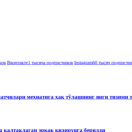
ков
Вконтакте
1 тысяча подписчиков
Instagram
60 тысяч подписчи
матчилари меҳнатига ҳақ тўлашнинг янги тизими
 калтаклаган эркак қидирувга берилди