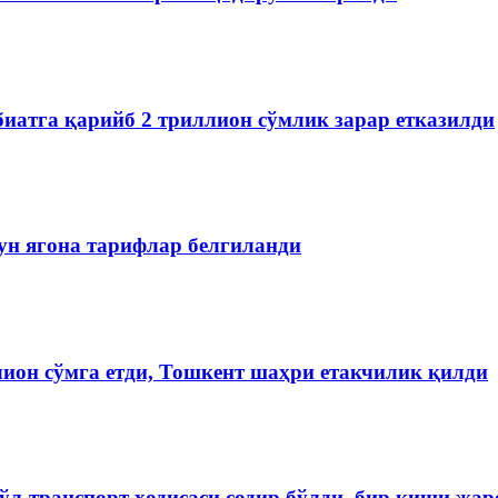
иатга қарийб 2 триллион сўмлик зарар етказилди
ун ягона тарифлар белгиланди
ион сўмга етди, Тошкент шаҳри етакчилик қилди
л-транспорт ҳодисаси содир бўлди, бир киши жар