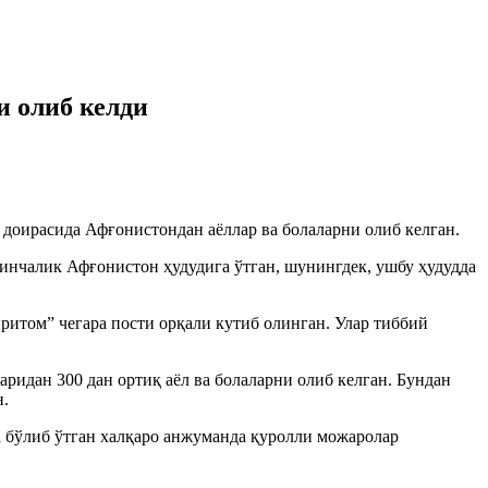
и олиб келди
 доирасида Афғонистондан аёллар ва болаларни олиб келган.
инчалик Афғонистон ҳудудига ўтган, шунингдек, ушбу ҳудудда
итом” чегара пости орқали кутиб олинган. Улар тиббий
ридан 300 дан ортиқ аёл ва болаларни олиб келган. Бундан
н.
 бўлиб ўтган халқаро анжуманда қуролли можаролар