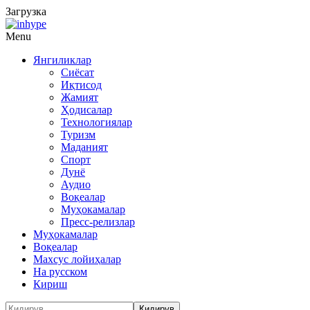
Загрузка
Menu
Янгиликлар
Сиёсат
Иқтисод
Жамият
Ҳодисалар
Технологиялар
Туризм
Маданият
Спорт
Дунё
Аудио
Воқеалар
Муҳокамалар
Пресс-релизлар
Муҳокамалар
Воқеалар
Махсус лойиҳалар
На русском
Кириш