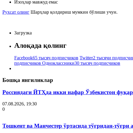
Изоҳлар мавжуд емас
Рухсат олинг
Шарҳлар қолдириш мумкин бўлиши учун.
Загрузка
Алоқада қолинг
Facebook
65 тысяч подписчиков
Twitter
2 тысячи подписчи
подписчиков
Одноклассники
30 тысяч подписчиков
Бошқа янгиликлар
Россиядаги ЙТҲда икки нафар Ўзбекистон фуқар
07.08.2026, 19:30
0
Тошкент ва Манчестер ўртасида тўғридан-тўғри 