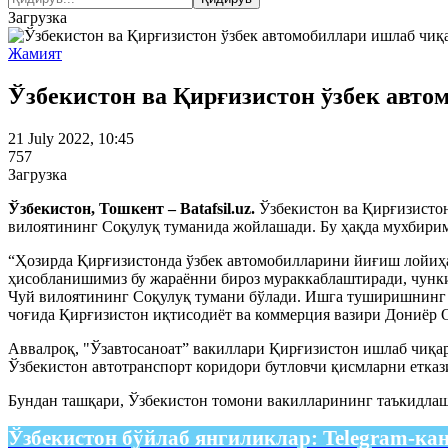
Загрузка
Жамият
Ўзбекистон ва Қирғизистон ўзбек авто
21 July 2022, 10:45
757
Загрузка
Ўзбекистон, Тошкент – Batafsil.uz.
Ўзбекистон ва Қирғизисто
вилоятининг Соқулуқ туманида жойлашади. Бу ҳақда мухбирим
“Ҳозирда Қирғизистонда ўзбек автомобилларини йиғиш лойиҳа
ҳисобланишимиз бу жараённи бироз мураккаблаштиради, чунк
Чуй вилоятининг Соқулуқ тумани бўлади. Ишга туширишнинг ани
чоғида Қирғизистон иқтисодиёт ва коммерция вазири Дониёр 
Аввалроқ, "Ўзавтосаноат” вакиллари Қирғизистон ишлаб чиқа
Ўзбекистон автотранспорт коридори бутловчи қисмларни етка
Бундан ташқари, Ўзбекистон томони вакилларининг таъкидлаш
Ўзбекистон бўйлаб янгиликлар:
Telegram-ка