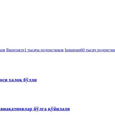
ков
Вконтакте
1 тысяча подписчиков
Instagram
60 тысяч подписчи
оси ҳалок бўлди
авиақатновлар йўлга қўйилади