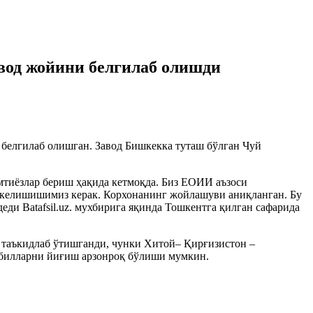
вод жойини белгилаб олишди
 белгилаб олишган. Завод Бишкекка туташ бўлган Чуй
имтиёзлар бериш ҳақида кетмоқда. Биз ЕОИИ аъзоси
 келишишимиз керак. Корхонанинг жойлашуви аниқланган. Бу
ди Batafsil.uz. мухбирига яқинда Тошкентга қилган сафарида
 таъкидлаб ўтишганди, чунки Хитой– Қирғизистон –
мобилларни йиғиш арзонроқ бўлиши мумкин.