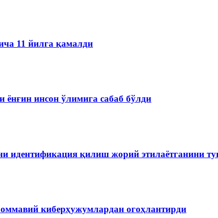
ича 11 йилга қамалди
 ёнғин инсон ўлимига сабаб бўлди
ини идентификация қилиш жорий этилаётганини т
 оммавий киберҳужумлардан огоҳлантирди