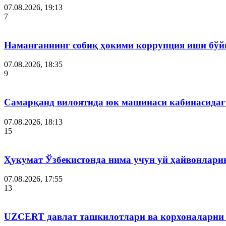
07.08.2026, 19:13
7
Наманганнинг собиқ ҳокими коррупция иши бўй
07.08.2026, 18:35
9
Самарқанд вилоятида юк машинаси кабинасидаги
07.08.2026, 18:13
15
Ҳукумат Ўзбекистонда нима учун уй ҳайвонлар
07.08.2026, 17:55
13
UZCERT давлат ташкилотлари ва корхоналарни