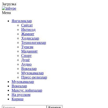
Загрузка
Menu
Янгиликлар
Сиёсат
Иқтисод
Жамият
Ҳодисалар
Технологиялар
Туризм
Маданият
Спорт
Дунё
Аудио
Воқеалар
Муҳокамалар
Пресс-релизлар
Муҳокамалар
Воқеалар
Махсус лойиҳалар
На русском
Кириш