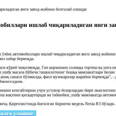
мобиллари ишлаб чиқариладиган янги за
н ўзбек автомобиллари ишлаб чиқариладиган янги завод жойини
из хабар бермоқда.
си кўриб чиқилмоқда. Гап корхонани солиққа тортиш ва унга 
и ушбу масала бўйича ташкилотнинг бошқа мамлакатлари билан
қ санаси бўлмасада, фаол музокаралар жараёни бормоқда”, - де
Омонгелдиев.
ришни кенгайтириш учун устувор бозорлардан бири эканлигини
зиш вақтини қисқартиради ва табиийки, ушбу мамлакатда авто
ича, Қирғизистонда йиғилган биринчи медель Nexia R3 бўлади.
налга уланинг