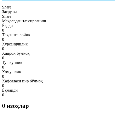
Share
Загрузка
Share
Мақоладан таъсирланиш
Ёқади
0
Таҳсинга лойиқ
0
Хурсандчилик
0
Ҳайрон бўлмоқ
0
Тушкунлик
0
Хомушлик
0
Ҳафсаласи пир бўлмоқ
0
Ёқмайди
0
0
изоҳлар