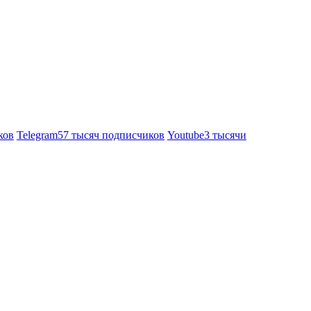
ков
Telegram
57 тысяч подписчиков
Youtube
3 тысячи