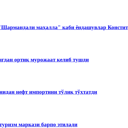
 "Шармандали маҳалла" каби ёндашувлар Констит
нгдан ортиқ мурожаат келиб тушди
нидан нефт импортини тўлиқ тўхтатди
туризм маркази барпо этилади