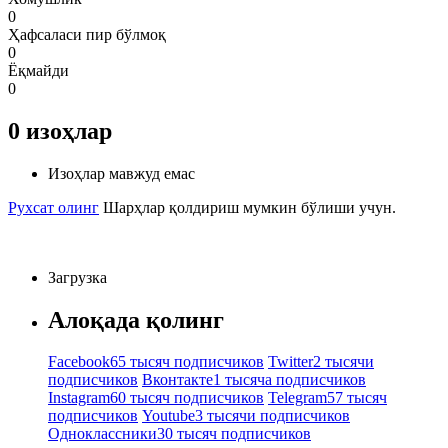
0
Ҳафсаласи пир бўлмоқ
0
Ёқмайди
0
0
изоҳлар
Изоҳлар мавжуд емас
Рухсат олинг
Шарҳлар қолдириш мумкин бўлиши учун.
Загрузка
Алоқада қолинг
Facebook
65 тысяч подписчиков
Twitter
2 тысячи
подписчиков
Вконтакте
1 тысяча подписчиков
Instagram
60 тысяч подписчиков
Telegram
57 тысяч
подписчиков
Youtube
3 тысячи подписчиков
Одноклассники
30 тысяч подписчиков