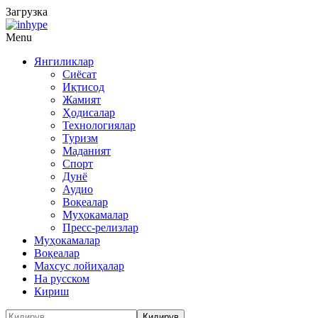
Загрузка
Menu
Янгиликлар
Сиёсат
Иқтисод
Жамият
Ҳодисалар
Технологиялар
Туризм
Маданият
Спорт
Дунё
Аудио
Воқеалар
Муҳокамалар
Пресс-релизлар
Муҳокамалар
Воқеалар
Махсус лойиҳалар
На русском
Кириш