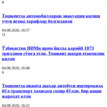
8
Тошкентда автомобилларни эвакуация қилиш
учун ягона тарифлар белгиланди
04.08.2026, 16:57
11
Ўзбекистон ЯИМи ярим йилда қарийб 1073
триллион сўмга етди, Тошкент шаҳри етакчилик
қилди
04.08.2026, 16:48
6
Тошкентда иккита шаҳар автобуси иштирокида
йўл-транспорт ҳодисаси содир бўлди, бир киши
жароҳат олди
04.08.2026, 16:22