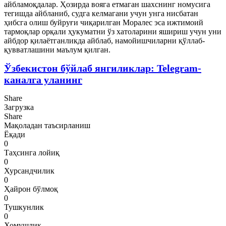
айбламоқдалар. Ҳозирда вояга етмаган шахснинг номусига
тегишда айбланиб, судга келмагани учун унга нисбатан
ҳибсга олиш буйруғи чиқарилган Моралес эса ижтимоий
тармоқлар орқали ҳукуматни ўз хатоларини яшириш учун уни
айбдор қилаётганликда айблаб, намойишчиларни қўллаб-
қувватлашини маълум қилган.
Ўзбекистон бўйлаб янгиликлар: Telegram-
каналга уланинг
Share
Загрузка
Share
Мақоладан таъсирланиш
Ёқади
0
Таҳсинга лойиқ
0
Хурсандчилик
0
Ҳайрон бўлмоқ
0
Тушкунлик
0
Хомушлик