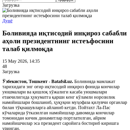
Загрузка
Дунё
Боливияда иқтисодий инқироз сабабли
аҳоли президентнинг истеъфосини
талаб қилмоқда
15 May 2026, 14:35
48
Загрузка
Ўзбекистон, Тошкент - Batafsil.uz.
Боливияда мамлакат
тарихидаги энг оғир иқтисодий инқироз фонида кончилар
уюшмалари ва қишлоқ хўжалиги касаба уюшмалари
етакчилигида ҳукуматга қарши кенг кўламли норозилик
намойишлари бошланиб, ҳуқуқни муҳофаза қилувчи органлар
билан тўқнашувларга айланиб кетди. Пойтахт Ла-Пас
кўчаларида ўтказилган намойишлар давомида кончилар
томонидан кичик динамитлар портлатилган, айрим
намойишчилар эса президент саройига бостириб киришга
уринган.