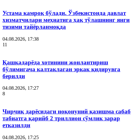
Устама камроқ бўлади. Ўзбекистонда давлат
хизматчилари меҳнатига ҳақ тўлашнинг янги
тизими тайёрланмоқда
04.08.2026, 17:38
11
Қашқадарёда хотинини жонлантириш
бўлимигача калтаклаган эркак қидирувга
берилди
04.08.2026, 17:27
8
Чирчиқ дарёсидаги ноқонуний қазишма сабаб
табиатга қарийб 2 триллион сўмлик зарар
етказилди
04.08.2026, 17:25