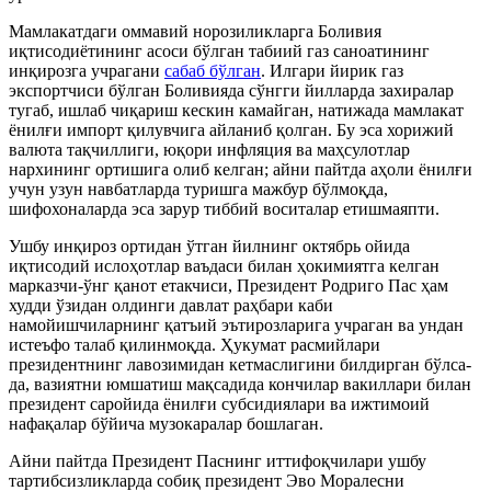
Мамлакатдаги оммавий норозиликларга Боливия
иқтисодиётининг асоси бўлган табиий газ саноатининг
инқирозга учрагани
сабаб бўлган
. Илгари йирик газ
экспортчиси бўлган Боливияда сўнгги йилларда захиралар
тугаб, ишлаб чиқариш кескин камайган, натижада мамлакат
ёнилғи импорт қилувчига айланиб қолган. Бу эса хорижий
валюта тақчиллиги, юқори инфляция ва маҳсулотлар
нархининг ортишига олиб келган; айни пайтда аҳоли ёнилғи
учун узун навбатларда туришга мажбур бўлмоқда,
шифохоналарда эса зарур тиббий воситалар етишмаяпти.
Ушбу инқироз ортидан ўтган йилнинг октябрь ойида
иқтисодий ислоҳотлар ваъдаси билан ҳокимиятга келган
марказчи-ўнг қанот етакчиси, Президент Родриго Пас ҳам
худди ўзидан олдинги давлат раҳбари каби
намойишчиларнинг қатъий эътирозларига учраган ва ундан
истеъфо талаб қилинмоқда. Ҳукумат расмийлари
президентнинг лавозимидан кетмаслигини билдирган бўлса-
да, вазиятни юмшатиш мақсадида кончилар вакиллари билан
президент саройида ёнилғи субсидиялари ва ижтимоий
нафақалар бўйича музокаралар бошлаган.
Айни пайтда Президент Паснинг иттифоқчилари ушбу
тартибсизликларда собиқ президент Эво Моралесни