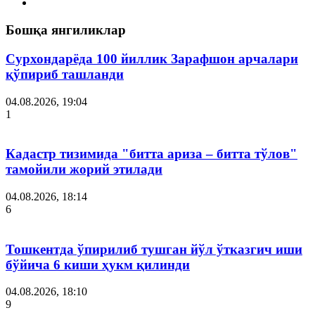
Бошқа янгиликлар
Сурхондарёда 100 йиллик Зарафшон арчалари
қўпириб ташланди
04.08.2026, 19:04
1
Кадастр тизимида "битта ариза – битта тўлов"
тамойили жорий этилади
04.08.2026, 18:14
6
Тошкентда ўпирилиб тушган йўл ўтказгич иши
бўйича 6 киши ҳукм қилинди
04.08.2026, 18:10
9