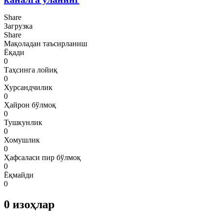
Share
Загрузка
Share
Мақоладан таъсирланиш
Ёқади
0
Таҳсинга лойиқ
0
Хурсандчилик
0
Ҳайрон бўлмоқ
0
Тушкунлик
0
Хомушлик
0
Ҳафсаласи пир бўлмоқ
0
Ёқмайди
0
0
изоҳлар