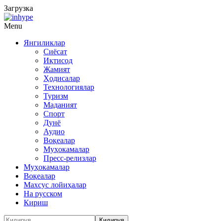
Загрузка
Menu
Янгиликлар
Сиёсат
Иқтисод
Жамият
Ҳодисалар
Технологиялар
Туризм
Маданият
Спорт
Дунё
Аудио
Воқеалар
Муҳокамалар
Пресс-релизлар
Муҳокамалар
Воқеалар
Махсус лойиҳалар
На русском
Кириш