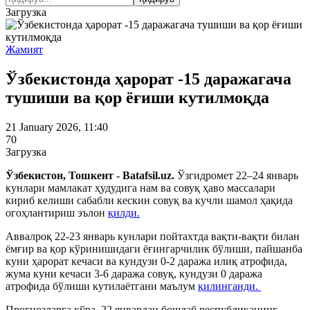
Загрузка
Жамият
Ўзбекистонда ҳарорат -15 даражагача
тушиши ва қор ёғиши кутилмоқда
21 January 2026, 11:40
70
Загрузка
Ўзбекистон, Тошкент - Batafsil.uz.
Ўзгидромет 22–24 январь
кунлари мамлакат ҳудудига нам ва совуқ ҳаво массалари
кириб келиши сабабли кескин совуқ ва кучли шамол ҳақида
огоҳлантириш эълон
қилди.
Аввалроқ 22-23 январь кунлари пойтахтда вақти-вақти билан
ёмғир ва қор кўринишидаги ёғингарчилик бўлиши, пайшанба
куни ҳарорат кечаси ва кундузи 0-2 даража илиқ атрофида,
жума куни кечаси 3-6 даража совуқ, кундузи 0 даража
атрофида бўлиши кутилаётгани маълум
қилинганди.
Прогнозларга кўра, 22 январдан бошлаб республиканинг