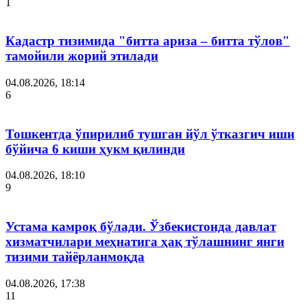
1
Кадастр тизимида "битта ариза – битта тўлов"
тамойили жорий этилади
04.08.2026, 18:14
6
Тошкентда ўпирилиб тушган йўл ўтказгич иши
бўйича 6 киши ҳукм қилинди
04.08.2026, 18:10
9
Устама камроқ бўлади. Ўзбекистонда давлат
хизматчилари меҳнатига ҳақ тўлашнинг янги
тизими тайёрланмоқда
04.08.2026, 17:38
11