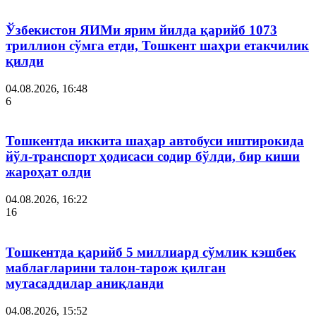
Ўзбекистон ЯИМи ярим йилда қарийб 1073
триллион сўмга етди, Тошкент шаҳри етакчилик
қилди
04.08.2026, 16:48
6
Тошкентда иккита шаҳар автобуси иштирокида
йўл-транспорт ҳодисаси содир бўлди, бир киши
жароҳат олди
04.08.2026, 16:22
16
Тошкентда қарийб 5 миллиард сўмлик кэшбек
маблағларини талон-тарож қилган
мутасаддилар аниқланди
04.08.2026, 15:52