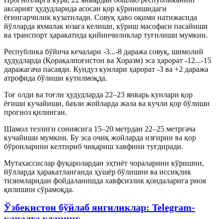
аксарият ҳудудларида асосан қор кўринишидаги
ёғингарчилик кузатилади. Совуқ ҳаво оқими натижасида
йўлларда яхмалак юзага келиши, кўриш масофаси пасайиши
ва транспорт ҳаракатида қийинчиликлар туғилиши мумкин.
Республика бўйича кечалари -3...-8 даража совуқ, шимолий
ҳудудларда (Қорақалпоғистон ва Хоразм) эса ҳарорат -12...-15
даражагача пасаяди. Кундуз кунлари ҳарорат -3 ва +2 даража
атрофида бўлиши кутилмоқда.
Тоғ олди ва тоғли ҳудудларда 22–23 январь кунлари қор
ёғиши кучайиши, баъзи жойларда жала ва кучли қор бўлиши
прогноз қилинган.
Шамол тезлиги сониясига 15–20 метрдан 22–25 метргача
кучайиши мумкин. Бу эса очиқ жойларда изғирин ва қор
бўронларини келтириб чиқариш хавфини туғдиради.
Мутахассислар фуқаролардан эҳтиёт чораларини кўришни,
йўлларда ҳаракатланганда ҳушёр бўлишни ва иссиқлик
тизимларидан фойдаланишда хавфсизлик қоидаларига риоя
қилишни сўрамоқда.
Ўзбекистон бўйлаб янгиликлар: Telegram-
каналга уланинг