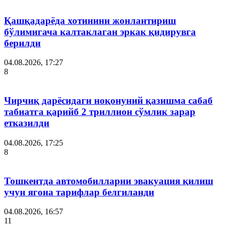
Қашқадарёда хотинини жонлантириш
бўлимигача калтаклаган эркак қидирувга
берилди
04.08.2026, 17:27
8
Чирчиқ дарёсидаги ноқонуний қазишма сабаб
табиатга қарийб 2 триллион сўмлик зарар
етказилди
04.08.2026, 17:25
8
Тошкентда автомобилларни эвакуация қилиш
учун ягона тарифлар белгиланди
04.08.2026, 16:57
11