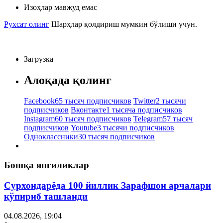
Изоҳлар мавжуд емас
Рухсат олинг
Шарҳлар қолдириш мумкин бўлиши учун.
Загрузка
Алоқада қолинг
Facebook
65 тысяч подписчиков
Twitter
2 тысячи
подписчиков
Вконтакте
1 тысяча подписчиков
Instagram
60 тысяч подписчиков
Telegram
57 тысяч
подписчиков
Youtube
3 тысячи подписчиков
Одноклассники
30 тысяч подписчиков
Бошқа янгиликлар
Сурхондарёда 100 йиллик Зарафшон арчалари
қўпириб ташланди
04.08.2026, 19:04