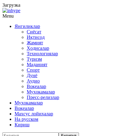
Загрузка
Menu
Янгиликлар
Сиёсат
Иқтисод
Жамият
Ҳодисалар
Технологиялар
Туризм
Маданият
Спорт
Дунё
Аудио
Воқеалар
Муҳокамалар
Пресс-релизлар
Муҳокамалар
Воқеалар
Махсус лойиҳалар
На русском
Кириш