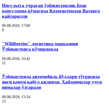
Инсультга учраган ўзбекистонлик Бош
консулхона кўмагида Қозоғистондан Ватанга
қайтарилди
06.08.2026, 17:00
9
"Wildberries" логистика марказини
Ўзбекистонга кўчирмоқда
06.08.2026, 16:42
11
Ўзбекистонда автомобиль йўллари тўғрисида
янги қонун қабул қилинди. Ҳайдовчилар учун
нималар ўзгаради
06.08.2026, 15:54
15