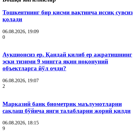
Тошкентнинг бир қисми вақтинча иссиқ сувсиз
қолади
06.08.2026, 19:09
0
Аукционсиз ер. Қандай қилиб ер ажратишнинг
эски тизими 9 мингга яқин ноқонуний
объектларга йўл очди?
06.08.2026, 19:07
2
Марказий банк биометрик маълумотларни
сақлаш бўйича янги талабларни жорий қилди
06.08.2026, 18:15
9