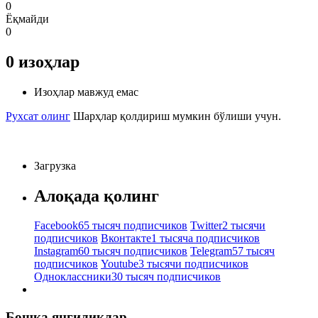
0
Ёқмайди
0
0
изоҳлар
Изоҳлар мавжуд емас
Рухсат олинг
Шарҳлар қолдириш мумкин бўлиши учун.
Загрузка
Алоқада қолинг
Facebook
65 тысяч подписчиков
Twitter
2 тысячи
подписчиков
Вконтакте
1 тысяча подписчиков
Instagram
60 тысяч подписчиков
Telegram
57 тысяч
подписчиков
Youtube
3 тысячи подписчиков
Одноклассники
30 тысяч подписчиков
Бошқа янгиликлар