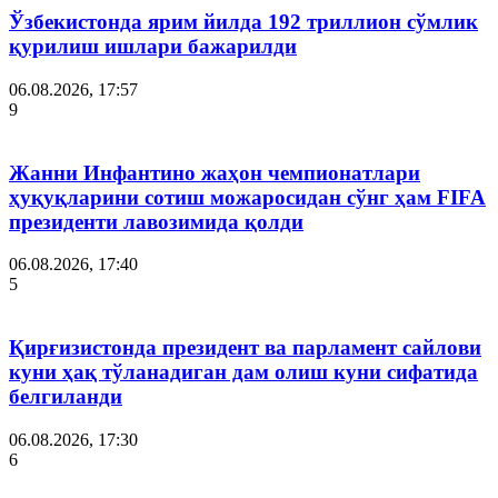
Ўзбекистонда ярим йилда 192 триллион сўмлик
қурилиш ишлари бажарилди
06.08.2026, 17:57
9
Жанни Инфантино жаҳон чемпионатлари
ҳуқуқларини сотиш можаросидан сўнг ҳам FIFA
президенти лавозимида қолди
06.08.2026, 17:40
5
Қирғизистонда президент ва парламент сайлови
куни ҳақ тўланадиган дам олиш куни сифатида
белгиланди
06.08.2026, 17:30
6