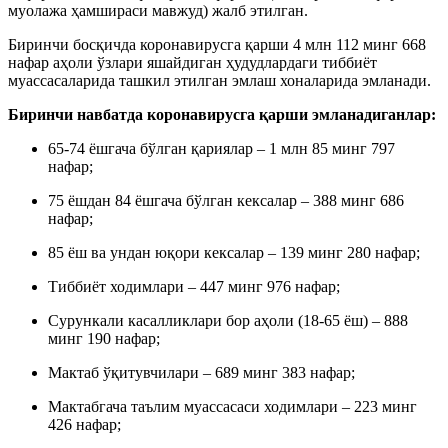
муолажа ҳамшираси мавжуд) жалб этилган.
Биринчи босқичда коронавирусга қарши 4 млн 112 минг 668
нафар аҳоли ўзлари яшайдиган ҳудудлардаги тиббиёт
муассасаларида ташкил этилган эмлаш хоналарида эмланади.
Биринчи навбатда коронавирусга қарши эмланадиганлар:
65-74 ёшгача бўлган қариялар – 1 млн 85 минг 797
нафар;
75 ёшдан 84 ёшгача бўлган кексалар – 388 минг 686
нафар;
85 ёш ва ундан юқори кексалар – 139 минг 280 нафар;
Тиббиёт ходимлари – 447 минг 976 нафар;
Сурункали касалликлари бор аҳоли (18-65 ёш) – 888
минг 190 нафар;
Мактаб ўқитувчилари – 689 минг 383 нафар;
Мактабгача таълим муассасаси ходимлари – 223 минг
426 нафар;