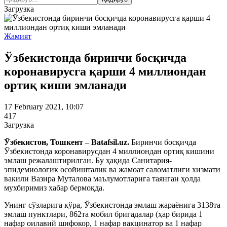
Загрузка
Жамият
Ўзбекистонда биринчи босқичда
коронавирусга қарши 4 миллиондан
ортиқ киши эмланади
17 February 2021, 10:07
417
Загрузка
Ўзбекистон, Тошкент – Batafsil.uz.
Биринчи босқичда
Ўзбекистонда коронавирусдан 4 миллиондан ортиқ кишини
эмлаш режалаштирилган. Бу ҳақида Санитария-
эпидемиологик осойишталик ва жамоат саломатлиги хизмати
вакили Вазира Муталова маълумотларига таянган ҳолда
мухбиримиз хабар бермоқда.
Унинг сўзларига кўра, Ўзбекистонда эмлаш жараёнига 3138та
эмлаш пунктлари, 862та мобил бригадалар (ҳар бирида 1
нафар оилавий шифокор, 1 нафар вакцинатор ва 1 нафар