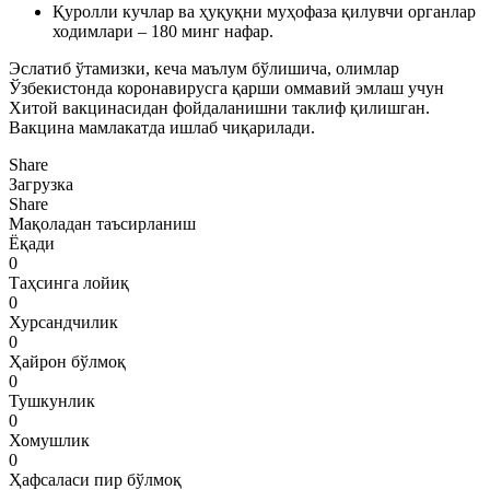
Қуролли кучлар ва ҳуқуқни муҳофаза қилувчи органлар
ходимлари – 180 минг нафар.
Эслатиб ўтамизки, кеча маълум бўлишича, олимлар
Ўзбекистонда коронавирусга қарши оммавий эмлаш учун
Хитой вакцинасидан фойдаланишни таклиф қилишган.
Вакцина мамлакатда ишлаб чиқарилади.
Share
Загрузка
Share
Мақоладан таъсирланиш
Ёқади
0
Таҳсинга лойиқ
0
Хурсандчилик
0
Ҳайрон бўлмоқ
0
Тушкунлик
0
Хомушлик
0
Ҳафсаласи пир бўлмоқ