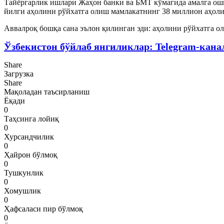
Тайёргарлик ишлари Жаҳон банки ва БМТ кўмагида амалга ошир
йилги аҳолини рўйхатга олиш мамлакатнинг 38 миллион аҳоли
Аввалроқ бошқа сана эълон қилинган эди: аҳолини рўйхатга о
Ўзбекистон бўйлаб янгиликлар: Telegram-кана
Share
Загрузка
Share
Мақоладан таъсирланиш
Ёқади
0
Таҳсинга лойиқ
0
Хурсандчилик
0
Ҳайрон бўлмоқ
0
Тушкунлик
0
Хомушлик
0
Ҳафсаласи пир бўлмоқ
0