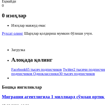
Ёқмайди
0
0
изоҳлар
Изоҳлар мавжуд емас
Рухсат олинг
Шарҳлар қолдириш мумкин бўлиши учун.
Загрузка
Алоқада қолинг
Facebook
65 тысяч подписчиков
Twitter
2 тысячи подписчи
подписчиков
Одноклассники
30 тысяч подписчиков
Бошқа янгиликлар
Миграция агентлигида 1 миллиард сўмдан ортиқ