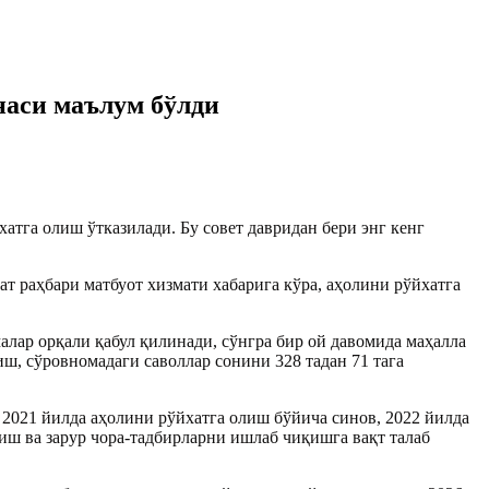
наси маълум бўлди
тга олиш ўтказилади. Бу совет давридан бери энг кенг
лат раҳбари матбуот хизмати хабарига кўра, аҳолини рўйхатга
лар орқали қабул қилинади, сўнгра бир ой давомида маҳалла
ш, сўровномадаги саволлар сонини 328 тадан 71 тага
 2021 йилда аҳолини рўйхатга олиш бўйича синов, 2022 йилда
иш ва зарур чора-тадбирларни ишлаб чиқишга вақт талаб