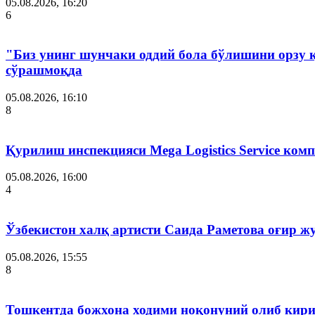
05.08.2026, 16:20
6
"Биз унинг шунчаки оддий бола бўлишини орзу 
сўрашмоқда
05.08.2026, 16:10
8
Қурилиш инспекцияси Мega Logistics Service ко
05.08.2026, 16:00
4
Ўзбекистон халқ артисти Саида Раметова оғир ж
05.08.2026, 15:55
8
Тошкентда божхона ходими ноқонуний олиб кири