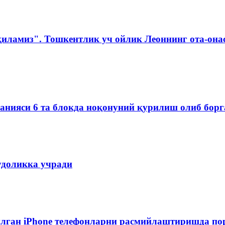
қиламиз". Тошкентлик уч ойлик Леоннинг ота-она
мпанияси 6 та блокда ноқонуний қурилиш олиб бор
удоликка учради
лган iPhone телефонларни расмийлаштиришда пор