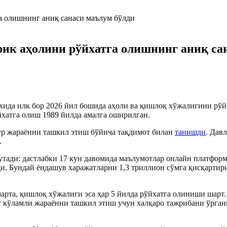
ирик аҳолини рўйхатга олишнинг аниқ са
ида илк бор 2026 йил бошида аҳоли ва қишлоқ хўжалигини рўйха
йхатга олиш 1989 йилда амалга оширилган.
ур жараённи ташкил этиш бўйича тақдимот билан
танишди
. Дав
.
тади: дастлабки 17 кун давомида маълумотлар онлайн платформа
и. Бундай ёндашув харажатларни 1,3 триллион сўмга қисқартири
арта, қишлоқ хўжалиги эса ҳар 5 йилда рўйхатга олиниши шарт.
г кўламли жараённи ташкил этиш учун халқаро тажрибани ўрган