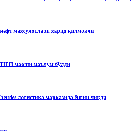
 нефт маҳсулотлари харид қилмоқчи
 ЯНГИ маоши маълум бўлди
berries логистика марказида ёнғин чиқди
пди