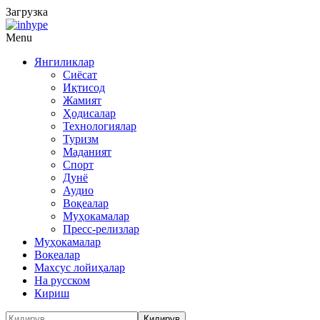
Загрузка
Menu
Янгиликлар
Сиёсат
Иқтисод
Жамият
Ҳодисалар
Технологиялар
Туризм
Маданият
Спорт
Дунё
Аудио
Воқеалар
Муҳокамалар
Пресс-релизлар
Муҳокамалар
Воқеалар
Махсус лойиҳалар
На русском
Кириш