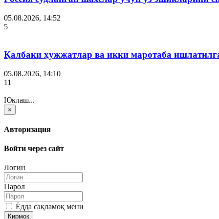
05.08.2026, 14:52
5
Қалбаки ҳужжатлар ва икки маротаба ишлатилга
05.08.2026, 14:10
11
Юклаш...
×
Авторизация
Войти через сайт
Логин
Парол
Ёдда сақламоқ мени