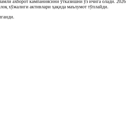
амли ахборот кампаниясини ўтказишни ўз ичига олади. 2026
шлоқ хўжалиги активлари ҳақида маълумот тўплайди.
лганди.