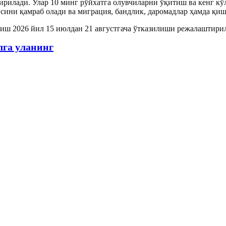
илади. Улар 10 минг рўйхатга олувчиларни ўқитиш ва кенг кўл
сини қамраб олади ва миграция, бандлик, даромадлар ҳамда қи
лиш 2026 йил 15 июлдан 21 августгача ўтказилиши режалаштири
лга уланинг