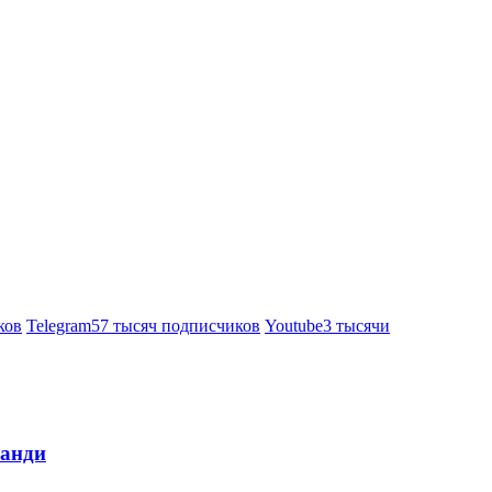
ков
Telegram
57 тысяч подписчиков
Youtube
3 тысячи
ланди