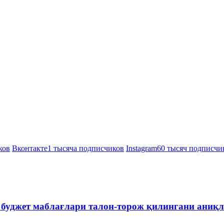
ков
Вконтакте
1 тысяча подписчиков
Instagram
60 тысяч подписчи
 буджет маблағлари талон-торож қилингани аниқ