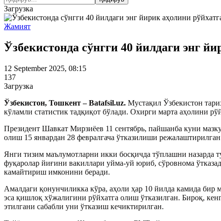
Загрузка
Жамият
Ўзбекистонда сўнгги 40 йилдаги энг й
12 September 2025, 08:15
137
Загрузка
Ўзбекистон, Тошкент – Batafsil.uz.
Мустақил Ўзбекистон тарих
кўламли статистик тадқиқот бўлади. Охирги марта аҳолини рў
Президент Шавкат Мирзиёев 11 сентябрь, пайшанба куни мазк
олиш 15 январдан 28 февралгача ўтказилиши режалаштирилган
Янги тизим маълумотларни икки босқичда тўплашни назарда ту
фуқаролар йиғини вакиллари уйма-уй юриб, сўровнома ўтказад
камайтириш имконини беради.
Амалдаги қонунчиликка кўра, аҳоли ҳар 10 йилда камида бир м
эса қишлоқ хўжалигини рўйхатга олиш ўтказилган. Бироқ, кен
этилгани сабабли уни ўтказиш кечиктирилган.