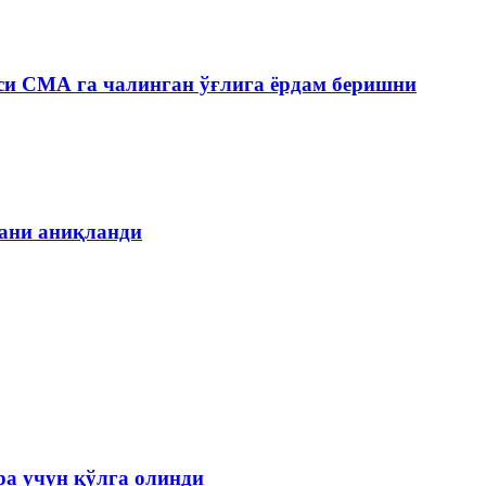
си СМА га чалинган ўғлига ёрдам беришни
гани аниқланди
а учун қўлга олинди