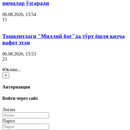
нималар ўзгаради
06.08.2026, 15:54
15
Тошкентдаги "Миллий боғ"да тўрт ёшли қизча
вафот этди
06.08.2026, 15:53
23
Юклаш...
×
Авторизация
Войти через сайт
Логин
Парол