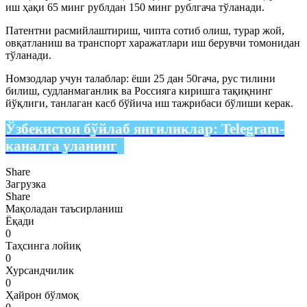
иш ҳақи 65 минг рублдан 150 минг рублгача тўланади.
Патентни расмийлаштириш, чипта сотиб олиш, турар жой,
овқатланиш ва транспорт харажатлари иш берувчи томонидан
тўланади.
Номзодлар учун талаблар: ёши 25 дан 50гача, рус тилини
билиш, судланмаганлик ва Россияга киришга тақиқнинг
йўқлиги, танлаган касб бўйича иш тажрибаси бўлиши керак.
Ўзбекистон бўйлаб янгиликлар:
Telegram-
каналга уланинг
Share
Загрузка
Share
Мақоладан таъсирланиш
Ёқади
0
Таҳсинга лойиқ
0
Хурсандчилик
0
Ҳайрон бўлмоқ