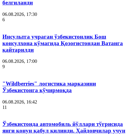
белгиланди
06.08.2026, 17:30
6
Инсультга учраган ўзбекистонлик Бош
консулхона кўмагида Қозоғистондан Ватанга
қайтарилди
06.08.2026, 17:00
9
"Wildberries" логистика марказини
Ўзбекистонга кўчирмоқда
06.08.2026, 16:42
11
Ўзбекистонда автомобиль йўллари тўғрисида
янги қонун қабул қилинди. Ҳайдовчилар учун