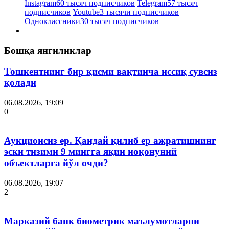
Instagram
60 тысяч подписчиков
Telegram
57 тысяч
подписчиков
Youtube
3 тысячи подписчиков
Одноклассники
30 тысяч подписчиков
Бошқа янгиликлар
Тошкентнинг бир қисми вақтинча иссиқ сувсиз
қолади
06.08.2026, 19:09
0
Аукционсиз ер. Қандай қилиб ер ажратишнинг
эски тизими 9 мингга яқин ноқонуний
объектларга йўл очди?
06.08.2026, 19:07
2
Марказий банк биометрик маълумотларни