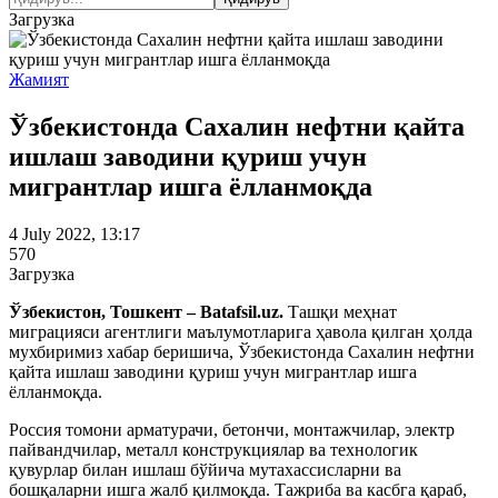
Загрузка
Жамият
Ўзбекистонда Сахалин нефтни қайта
ишлаш заводини қуриш учун
мигрантлар ишга ёлланмоқда
4 July 2022, 13:17
570
Загрузка
Ўзбекистон, Тошкент – Batafsil.uz.
Ташқи меҳнат
миграцияси агентлиги маълумотларига ҳавола қилган ҳолда
мухбиримиз хабар беришича, Ўзбекистонда Сахалин нефтни
қайта ишлаш заводини қуриш учун мигрантлар ишга
ёлланмоқда.
Россия томони арматурачи, бетончи, монтажчилар, электр
пайвандчилар, металл конструкциялар ва технологик
қувурлар билан ишлаш бўйича мутахассисларни ва
бошқаларни ишга жалб қилмоқда. Тажриба ва касбга қараб,