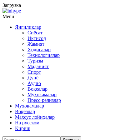
Загрузка
Menu
Янгиликлар
Сиёсат
Иқтисод
Жамият
Ҳодисалар
Технологиялар
Туризм
Маданият
Спорт
Дунё
Аудио
Воқеалар
Муҳокамалар
Пресс-релизлар
Муҳокамалар
Воқеалар
Махсус лойиҳалар
На русском
Кириш