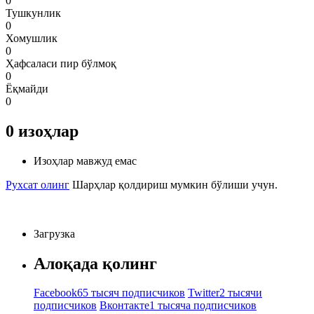
0
Тушкунлик
0
Хомушлик
0
Ҳафсаласи пир бўлмоқ
0
Ёқмайди
0
0
изоҳлар
Изоҳлар мавжуд емас
Рухсат олинг
Шарҳлар қолдириш мумкин бўлиши учун.
Загрузка
Алоқада қолинг
Facebook
65 тысяч подписчиков
Twitter
2 тысячи
подписчиков
Вконтакте
1 тысяча подписчиков