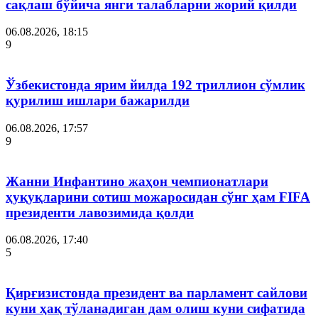
сақлаш бўйича янги талабларни жорий қилди
06.08.2026, 18:15
9
Ўзбекистонда ярим йилда 192 триллион сўмлик
қурилиш ишлари бажарилди
06.08.2026, 17:57
9
Жанни Инфантино жаҳон чемпионатлари
ҳуқуқларини сотиш можаросидан сўнг ҳам FIFA
президенти лавозимида қолди
06.08.2026, 17:40
5
Қирғизистонда президент ва парламент сайлови
куни ҳақ тўланадиган дам олиш куни сифатида