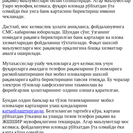
рақами) маълумотлари билан солиштиради. Агар маълумотлар
ўзаро мувофиқ келмаса, фуқаро иловада рўйхатдан ўта
олмайди ёки унга банк картасини бириктириш имкони
чекланади.
Дастлаб, мос келмаслик ҳолати аниқланса, фойдаланувчига
СМС-хабарнома юборилади. Шундан сўнг, ўзганинг
номидаги рақамга бириктирилган банк карталари ва илова
хизматларидан фойдаланиш тўхтатилади. Фақат шахсий
маълумотларга мос рақамлар орқалигина бошқа хизматлар
амалга оширилади.
Мутахассислар ушбу чекловларга дуч келмаслик учун
фуқароларга амалдаги телефон рақамларини ўз номларига
расмийлаштиришни ёки мобил иловаларни шахсий
рақамларига қайта бириктиришни тавсия этмоқда. Бу чоралар
электрон тўловлар хавфсизлигини таъминлаш ва
фирибгарлик ҳолатларининг олдини олишга қаратилган.
Бундан олдин банклар ва тўлов тизимларининг мобил
иловалари карталарни улаш қоидаларини
қатъийлаштирганди
. Белгиланган тартибга кўра, картани
рўйхатдан ўтказиш ва улашда тизим телефон рақами ва
ЖШШИР мувофиқлигини текширади. Агар маълумотлар мос
келмаса, фойдаланувчи иловада рўйхатдан ўта олмайди ёки
карта қўша олмайди.