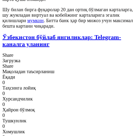
Шу билан бирга фуқаролар 20 дан ортиқ бўлмаган карталарга,
шу жумладан виртуал ва кобейжинг карталарига эгалик
қилишлари
мумкин
. Битта банк ҳар бир мижоз учун максимал
бешта картани чиқаради.
Ўзбекистон бўйлаб янгиликлар: Telegram-
каналга уланинг
Share
Загрузка
Share
Мақоладан таъсирланиш
Ёқади
0
Таҳсинга лойиқ
0
Хурсандчилик
0
Ҳайрон бўлмоқ
0
Тушкунлик
0
Хомушлик