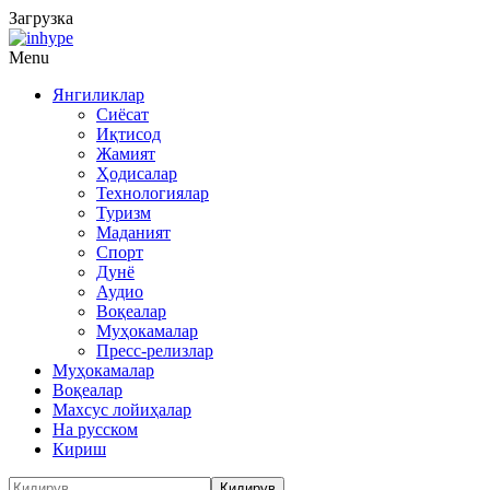
Загрузка
Menu
Янгиликлар
Сиёсат
Иқтисод
Жамият
Ҳодисалар
Технологиялар
Туризм
Маданият
Спорт
Дунё
Аудио
Воқеалар
Муҳокамалар
Пресс-релизлар
Муҳокамалар
Воқеалар
Махсус лойиҳалар
На русском
Кириш