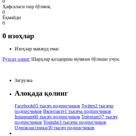
0
Ҳафсаласи пир бўлмоқ
0
Ёқмайди
0
0
изоҳлар
Изоҳлар мавжуд емас
Рухсат олинг
Шарҳлар қолдириш мумкин бўлиши учун.
Загрузка
Алоқада қолинг
Facebook
65 тысяч подписчиков
Twitter
2 тысячи
подписчиков
Вконтакте
1 тысяча подписчиков
Instagram
60 тысяч подписчиков
Telegram
57 тысяч
подписчиков
Youtube
3 тысячи подписчиков
Одноклассники
30 тысяч подписчиков