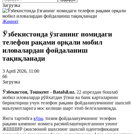
Загрузка
Жамият
Ўзбекистонда ўзганинг номидаги
телефон рақами орқали мобил
иловалардан фойдаланиш
тақиқланади
3 April 2026, 11:00
66
Загрузка
Ўзбекистон, Тошкент - Batafsil.uz.
22 апрелдан бошлаб
мобил иловаларда рўйхатдан ўтиш ва банк карталарини
бириктириш учун телефон рақами фойдаланувчининг шахсий
маълумотларига мос келиши шарт этиб белгиланмоқда.
Янги тартибга
кўра
, тизим фойдаланувчининг телефон
рақами кимнинг номига расмийлаштирилганини унинг
ЖШШИР (жисмоний шахснинг шахсий идентификация