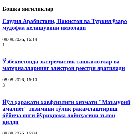
Бошқа янгиликлар
Саудия Арабистони, Покистон ва Туркия ўзаро
мудофаа келишувини имзолади
08.08.2026, 16:14
1
Ўзбекистонда экстремистик ташкилотлар ва
материалларнинг электрон реестри яратилади
08.08.2026, 16:10
3
Йўл ҳаракати хавфсизлиги хизмати "Маъмурий
амалиёт" тизимини тўлиқ рақамлаштириш
бўйича янги йўриқнома лойиҳасини эълон
қилди
08.08.2026, 16:04