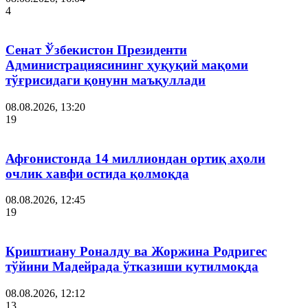
4
Сенат Ўзбекистон Президенти
Администрациясининг ҳуқуқий мақоми
тўғрисидаги қонунн маъқуллади
08.08.2026, 13:20
19
Афғонистонда 14 миллиондан ортиқ аҳоли
очлик хавфи остида қолмоқда
08.08.2026, 12:45
19
Криштиану Роналду ва Жоржина Родригес
тўйини Мадейрада ўтказиши кутилмоқда
08.08.2026, 12:12
13