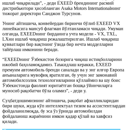
ишлаб чиқарилади”, - деди EXEED брендининг расмий
дистрибьютори ҳисобланган Asaka Motors Internationalнинг
тижорат директори Саиджон Турсунов.
Унинг айтишича, конвейердан биринчи бўлиб EXEED VX
линейкасига мансуб флагман йўлтанламаси чиқади. Умуман
олганда, EXEEDнинг бирданига учта модели - VX, TXL,
LXни ишлаб чиқариш режалаштирилган. Ишлаб чиқариш
қувватлари бир вақтнинг ўзида бир нечта модделларни
тайёрлаш имконини беради.
“EXEEDнинг Ўзбекистон бозорига чиқиш истиқболларини
ижобий баҳоламоқдамиз. Таъкидлаш керакки, EXEED
премуим автомобиль бренди саналади ва у энг илғор Европа
анъаналарига мувофиқ яратилган, бу учун энг замонавий
автомобилсозлик технологияларини қўллаймиз ва шу боис
Ўзбекистонда фаолият юритаётган бошқа ўйинчиларга
муносиб рақобатчи бўла оламиз”, - деди у.
Суҳбатдошимизнинг айтишича, рақобат афзалликларидан
бири шуки, жуда кўп интеллектуал тизим ва ассистентлардан
фойдаланилмоқда, бу эса ўз ўрнида автомобилдан
фойдаланиш жараёнини имкон қадар қўлай ва хавфсиз
қилади.