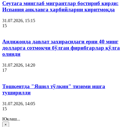
Сеутага минглаб мигрантлар бостириб кирди:
Испания анклавга ҳарбийларни киритмоқда
31.07.2026, 15:15
15
Андижонда давлат захирасидаги ерни 40 минг
долларга сотмоқчи бўлган фирибгарлар қўлга
олинди
31.07.2026, 14:20
17
Тошкентда "Яшил тўлқин" тизими ишга
туширилди
31.07.2026, 14:05
15
Юклаш...
×