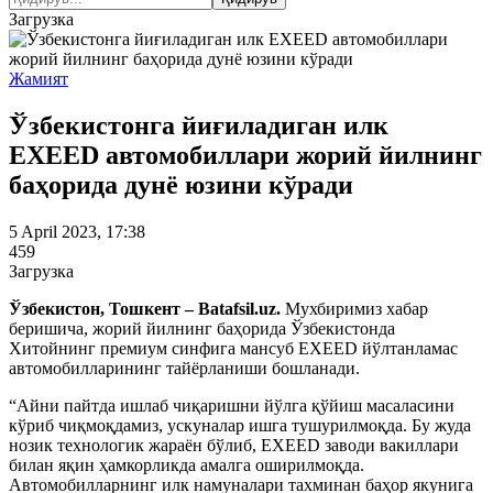
Загрузка
Жамият
Ўзбекистонга йиғиладиган илк
EXEED автомобиллари жорий йилнинг
баҳорида дунё юзини кўради
5 April 2023, 17:38
459
Загрузка
Ўзбекистон, Тошкент – Batafsil.uz.
Мухбиримиз хабар
беришича, жорий йилнинг баҳорида Ўзбекистонда
Хитойнинг премиум синфига мансуб EXEED йўлтанламас
автомобилларининг тайёрланиши бошланади.
“Айни пайтда ишлаб чиқаришни йўлга қўйиш масаласини
кўриб чиқмоқдамиз, ускуналар ишга тушурилмоқда. Бу жуда
нозик технологик жараён бўлиб, EXEED заводи вакиллари
билан яқин ҳамкорликда амалга оширилмоқда.
Автомобилларнинг илк намуналари тахминан баҳор якунига