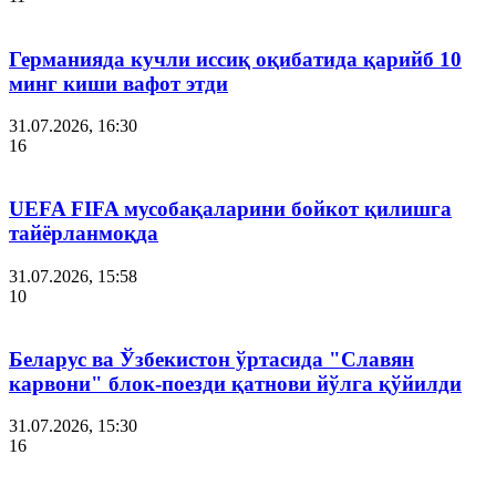
Германияда кучли иссиқ оқибатида қарийб 10
минг киши вафот этди
31.07.2026, 16:30
16
UEFA FIFA мусобақаларини бойкот қилишга
тайёрланмоқда
31.07.2026, 15:58
10
Беларус ва Ўзбекистон ўртасида "Славян
карвони" блок-поезди қатнови йўлга қўйилди
31.07.2026, 15:30
16