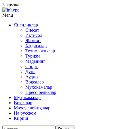
Загрузка
Menu
Янгиликлар
Сиёсат
Иқтисод
Жамият
Ҳодисалар
Технологиялар
Туризм
Маданият
Спорт
Дунё
Аудио
Воқеалар
Муҳокамалар
Пресс-релизлар
Муҳокамалар
Воқеалар
Махсус лойиҳалар
На русском
Кириш