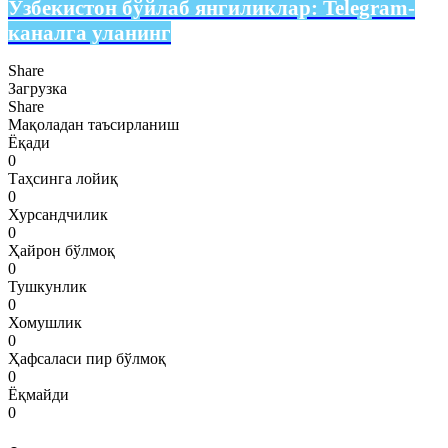
Ўзбекистон бўйлаб янгиликлар:
Telegram-
каналга уланинг
Share
Загрузка
Share
Мақоладан таъсирланиш
Ёқади
0
Таҳсинга лойиқ
0
Хурсандчилик
0
Ҳайрон бўлмоқ
0
Тушкунлик
0
Хомушлик
0
Ҳафсаласи пир бўлмоқ
0
Ёқмайди
0