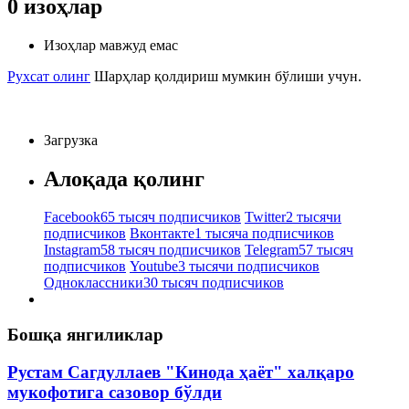
0
изоҳлар
Изоҳлар мавжуд емас
Рухсат олинг
Шарҳлар қолдириш мумкин бўлиши учун.
Загрузка
Алоқада қолинг
Facebook
65 тысяч подписчиков
Twitter
2 тысячи
подписчиков
Вконтакте
1 тысяча подписчиков
Instagram
58 тысяч подписчиков
Telegram
57 тысяч
подписчиков
Youtube
3 тысячи подписчиков
Одноклассники
30 тысяч подписчиков
Бошқа янгиликлар
Рустам Сагдуллаев "Кинода ҳаёт" халқаро
мукофотига сазовор бўлди