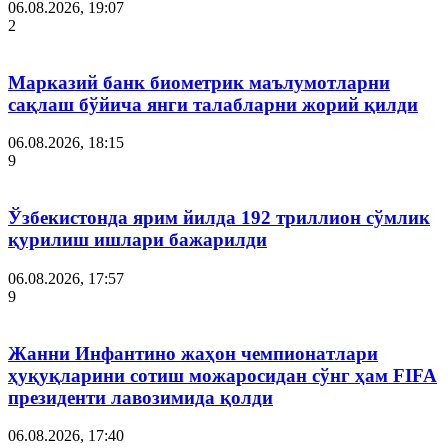
06.08.2026, 19:07
2
Марказий банк биометрик маълумотларни
сақлаш бўйича янги талабларни жорий қилди
06.08.2026, 18:15
9
Ўзбекистонда ярим йилда 192 триллион сўмлик
қурилиш ишлари бажарилди
06.08.2026, 17:57
9
Жанни Инфантино жаҳон чемпионатлари
ҳуқуқларини сотиш можаросидан сўнг ҳам FIFA
президенти лавозимида қолди
06.08.2026, 17:40