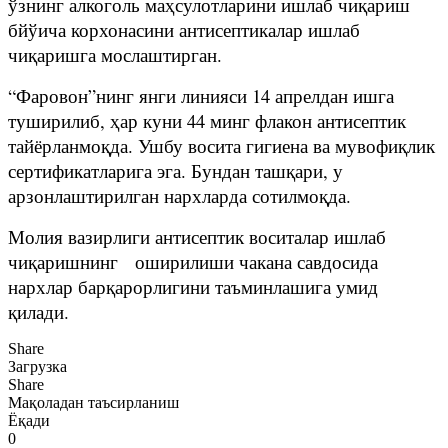
ўзнинг алкоголь маҳсулотларини ишлаб чиқариш
бйўича корхонасини антисептикалар ишлаб
чиқаришга мослаштирган.
“Фаровон”нинг янги линияси 14 апрелдан ишга
туширилиб, ҳар куни 44 минг флакон антисептик
тайёрланмоқда. Ушбу восита гигиена ва мувофиқлик
сертификатларига эга. Бундан ташқари, у
арзонлаштирилган нархларда сотилмоқда.
Молия вазирлиги антисептик воситалар ишлаб
чиқаришнинг оширилиши чакана савдосида
нархлар барқарорлигини таъминлашига умид
қилади.
Share
Загрузка
Share
Мақоладан таъсирланиш
Ёқади
0