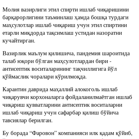
Молия вазирлиги этил спирти ишлаб чиқаришини
барқарорлигини таъминлаш ҳамда бошқа турдаги
маҳсулотлар ишлаб чиқариш учун этил спиртини
етарли миқдорда тақсимлаш устидан назоратни
кучайтирган.
Вазирлик маълум қилишича, пандемия шароитида
талаб юқори бўлган маҳсулотлардан бири -
антисептик воситаларининг тақчиллигига йўл
қўймаслик чоралари кўрилмоқда.
Карантин даврида маҳаллий алокоголь ишлаб
чиқарувчи корхоналарга фойдаланилмаётган ишлаб
чиқариш қувватларини антисептик воситаларни
ишлаб чиқариш учун сафарбар қилиш бўйича
тавсиялар берилган.
Бу борада “Фаровон” компанияси илк қадам қўйиб,