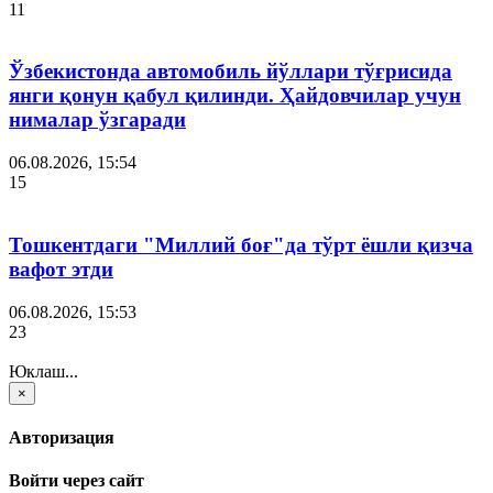
11
Ўзбекистонда автомобиль йўллари тўғрисида
янги қонун қабул қилинди. Ҳайдовчилар учун
нималар ўзгаради
06.08.2026, 15:54
15
Тошкентдаги "Миллий боғ"да тўрт ёшли қизча
вафот этди
06.08.2026, 15:53
23
Юклаш...
×
Авторизация
Войти через сайт