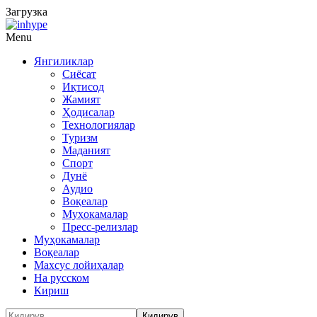
Загрузка
Menu
Янгиликлар
Сиёсат
Иқтисод
Жамият
Ҳодисалар
Технологиялар
Туризм
Маданият
Спорт
Дунё
Аудио
Воқеалар
Муҳокамалар
Пресс-релизлар
Муҳокамалар
Воқеалар
Махсус лойиҳалар
На русском
Кириш