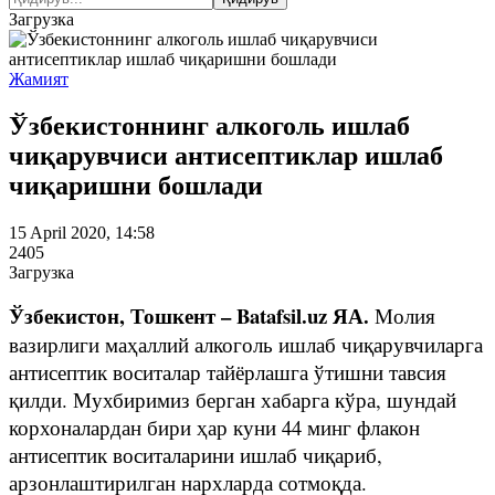
Загрузка
Жамият
Ўзбекистоннинг алкоголь ишлаб
чиқарувчиси антисептиклар ишлаб
чиқаришни бошлади
15 April 2020, 14:58
2405
Загрузка
Ўзбекистон, Тошкент – Batafsil.uz ЯА.
Молия
вазирлиги маҳаллий алкоголь ишлаб чиқарувчиларга
антисептик воситалар тайёрлашга ўтишни тавсия
қилди. Мухбиримиз берган хабарга кўра, шундай
корхоналардан бири ҳар куни 44 минг флакон
антисептик воситаларини ишлаб чиқариб,
арзонлаштирилган нархларда сотмоқда.