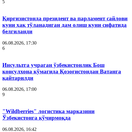
5
Қирғизистонда президент ва парламент сайлови
куни ҳақ тўланадиган дам олиш куни сифатида
белгиланди
06.08.2026, 17:30
6
Инсультга учраган ўзбекистонлик Бош
консулхона кўмагида Қозоғистондан Ватанга
қайтарилди
06.08.2026, 17:00
9
"Wildberries" логистика марказини
Ўзбекистонга кўчирмоқда
06.08.2026, 16:42