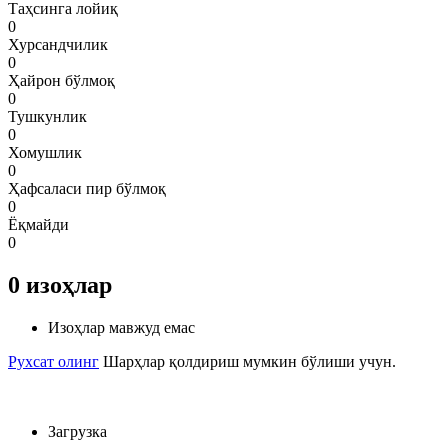
Таҳсинга лойиқ
0
Хурсандчилик
0
Ҳайрон бўлмоқ
0
Тушкунлик
0
Хомушлик
0
Ҳафсаласи пир бўлмоқ
0
Ёқмайди
0
0
изоҳлар
Изоҳлар мавжуд емас
Рухсат олинг
Шарҳлар қолдириш мумкин бўлиши учун.
Загрузка