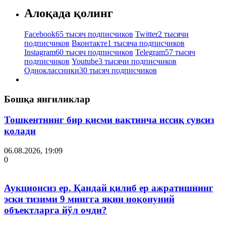
Алоқада қолинг
Facebook
65 тысяч подписчиков
Twitter
2 тысячи
подписчиков
Вконтакте
1 тысяча подписчиков
Instagram
60 тысяч подписчиков
Telegram
57 тысяч
подписчиков
Youtube
3 тысячи подписчиков
Одноклассники
30 тысяч подписчиков
Бошқа янгиликлар
Тошкентнинг бир қисми вақтинча иссиқ сувсиз
қолади
06.08.2026, 19:09
0
Аукционсиз ер. Қандай қилиб ер ажратишнинг
эски тизими 9 мингга яқин ноқонуний
объектларга йўл очди?