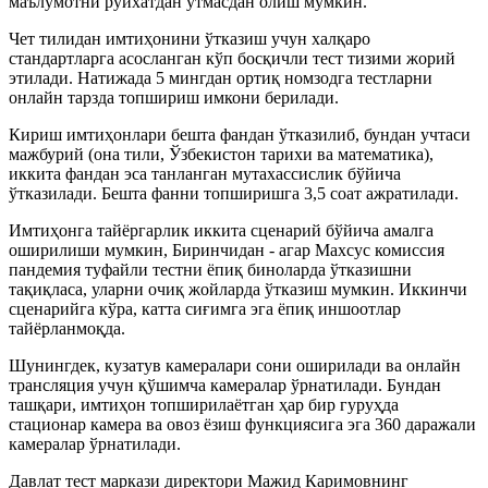
маълумотни рўйхатдан ўтмасдан олиш мумкин.
Чет тилидан имтиҳонини ўтказиш учун халқаро
стандартларга асосланган кўп босқичли тест тизими жорий
этилади. Натижада 5 мингдан ортиқ номзодга тестларни
онлайн тарзда топшириш имкони берилади.
Кириш имтиҳонлари бешта фандан ўтказилиб, бундан учтаси
мажбурий (она тили, Ўзбекистон тарихи ва математика),
иккита фандан эса танланган мутахассислик бўйича
ўтказилади. Бешта фанни топширишга 3,5 соат ажратилади.
Имтиҳонга тайёргарлик иккита сценарий бўйича амалга
оширилиши мумкин, Биринчидан - агар Махсус комиссия
пандемия туфайли тестни ёпиқ биноларда ўтказишни
тақиқласа, уларни очиқ жойларда ўтказиш мумкин. Иккинчи
сценарийга кўра, катта сиғимга эга ёпиқ иншоотлар
тайёрланмоқда.
Шунингдек, кузатув камералари сони оширилади ва онлайн
трансляция учун қўшимча камералар ўрнатилади. Бундан
ташқари, имтиҳон топширилаётган ҳар бир гуруҳда
стационар камера ва овоз ёзиш функциясига эга 360 даражали
камералар ўрнатилади.
Давлат тест маркази директори Мажид Каримовнинг