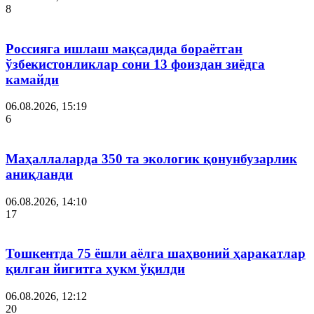
8
Россияга ишлаш мақсадида бораётган
ўзбекистонликлар сони 13 фоиздан зиёдга
камайди
06.08.2026, 15:19
6
Маҳаллаларда 350 та экологик қонунбузарлик
аниқланди
06.08.2026, 14:10
17
Тошкентда 75 ёшли аёлга шаҳвоний ҳаракатлар
қилган йигитга ҳукм ўқилди
06.08.2026, 12:12
20