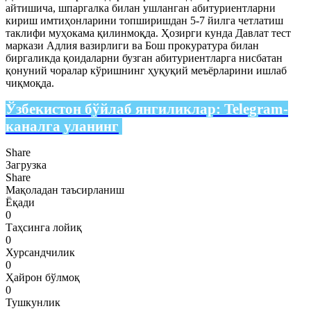
айтишича, шпаргалка билан ушланган абитуриентларни
кириш имтиҳонларини топширишдан 5-7 йилга четлатиш
таклифи муҳокама қилинмоқда. Ҳозирги кунда Давлат тест
маркази Адлия вазирлиги ва Бош прокуратура билан
биргаликда қоидаларни бузган абитуриентларга нисбатан
қонуний чоралар кўришнинг ҳуқуқий меъёрларини ишлаб
чиқмоқда.
Ўзбекистон бўйлаб янгиликлар:
Telegram-
каналга уланинг
Share
Загрузка
Share
Мақоладан таъсирланиш
Ёқади
0
Таҳсинга лойиқ
0
Хурсандчилик
0
Ҳайрон бўлмоқ
0
Тушкунлик