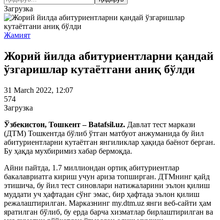
Загрузка
Жамият
Жорий йилда абитуриентларни қандай
ўзгаришлар кутаётгани аниқ бўлди
31 March 2022, 12:07
574
Загрузка
Ўзбекистон, Тошкент – Batafsil.uz.
Давлат тест маркази
(ДТМ) Тошкентда бўлиб ўтган матбуот анжуманида бу йил
абитуриентларни кутаётган янгиликлар ҳақида баёнот берган.
Бу ҳақда мухбиримиз хабар бермоқда.
Айни пайтда, 1.7 миллиондан ортиқ абитуриентлар
бакалавриатга кириш учун ариза топширган. ДТМнинг қайд
этишича, бу йил тест синовлари натижаларини эълон қилиш
муддати уч ҳафтадан сўнг эмас, бир ҳафтада эълон қилиш
режалаштирилган. Марказнинг my.dtm.uz янги веб-сайти ҳам
яратилган бўлиб, бу ерда барча хизматлар бирлаштирилган ва