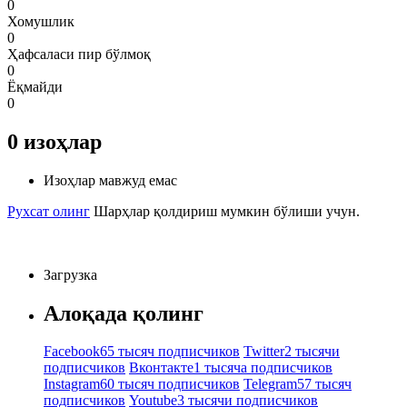
0
Хомушлик
0
Ҳафсаласи пир бўлмоқ
0
Ёқмайди
0
0
изоҳлар
Изоҳлар мавжуд емас
Рухсат олинг
Шарҳлар қолдириш мумкин бўлиши учун.
Загрузка
Алоқада қолинг
Facebook
65 тысяч подписчиков
Twitter
2 тысячи
подписчиков
Вконтакте
1 тысяча подписчиков
Instagram
60 тысяч подписчиков
Telegram
57 тысяч
подписчиков
Youtube
3 тысячи подписчиков