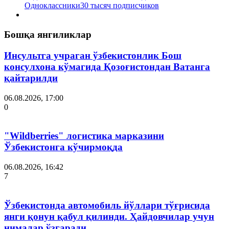
Одноклассники
30 тысяч подписчиков
Бошқа янгиликлар
Инсультга учраган ўзбекистонлик Бош
консулхона кўмагида Қозоғистондан Ватанга
қайтарилди
06.08.2026, 17:00
0
"Wildberries" логистика марказини
Ўзбекистонга кўчирмоқда
06.08.2026, 16:42
7
Ўзбекистонда автомобиль йўллари тўғрисида
янги қонун қабул қилинди. Ҳайдовчилар учун
нималар ўзгаради