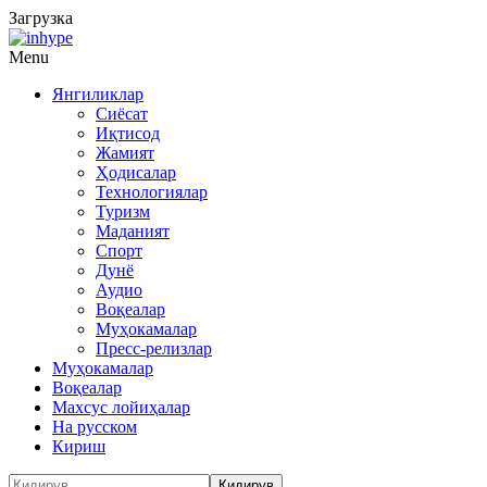
Загрузка
Menu
Янгиликлар
Сиёсат
Иқтисод
Жамият
Ҳодисалар
Технологиялар
Туризм
Маданият
Спорт
Дунё
Аудио
Воқеалар
Муҳокамалар
Пресс-релизлар
Муҳокамалар
Воқеалар
Махсус лойиҳалар
На русском
Кириш