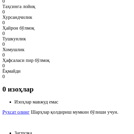
0
Таҳсинга лойиқ
0
Хурсандчилик
0
Ҳайрон бўлмоқ
0
Тушкунлик
0
Хомушлик
0
Ҳафсаласи пир бўлмоқ
0
Ёқмайди
0
0
изоҳлар
Изоҳлар мавжуд емас
Рухсат олинг
Шарҳлар қолдириш мумкин бўлиши учун.
Загрузка