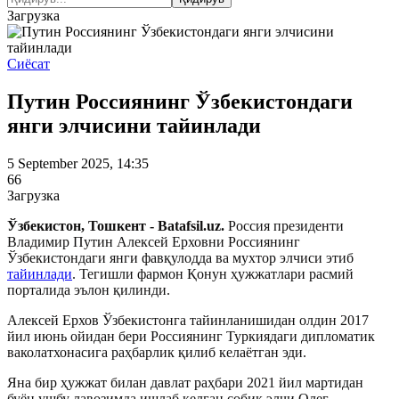
Загрузка
Сиёсат
Путин Россиянинг Ўзбекистондаги
янги элчисини тайинлади
5 September 2025, 14:35
66
Загрузка
Ўзбекистон, Тошкент - Batafsil.uz.
Россия президенти
Владимир Путин Алексей Ерховни Россиянинг
Ўзбекистондаги янги фавқулодда ва мухтор элчиси этиб
тайинлади
. Тегишли фармон Қонун ҳужжатлари расмий
порталида эълон қилинди.
Алексей Ерхов Ўзбекистонга тайинланишидан олдин 2017
йил июнь ойидан бери Россиянинг Туркиядаги дипломатик
ваколатхонасига раҳбарлик қилиб келаётган эди.
Яна бир ҳужжат билан давлат раҳбари 2021 йил мартидан
буён ушбу лавозимда ишлаб келган собиқ элчи Олег