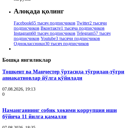
Алоқада қолинг
Facebook
65 тысяч подписчиков
Twitter
2 тысячи
подписчиков
Вконтакте
1 тысяча подписчиков
Instagram
60 тысяч подписчиков
Telegram
57 тысяч
подписчиков
Youtube
3 тысячи подписчиков
Одноклассники
30 тысяч подписчиков
Бошқа янгиликлар
Тошкент ва Манчестер ўртасида тўғридан-тўғри
авиақатновлар йўлга қўйилади
07.08.2026, 19:13
0
Наманганнинг собиқ ҳокими коррупция иши
бўйича 11 йилга қамалди
07.08.2026, 18:35