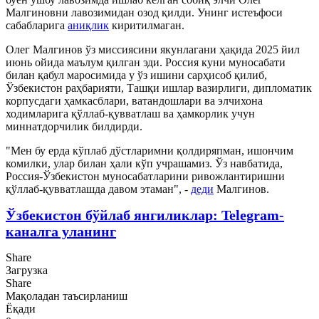
Малгиновни лавозимидан озод қилди. Унинг истеъфоси
сабабларига
аниқлик
киритилмаган.
Олег Малгинов ўз миссиясини якунлагани ҳақида 2025 йил
июнь ойида маълум қилган эди. Россия куни муносабати
билан қабул маросимида у ўз ишини сарҳисоб қилиб,
Ўзбекистон раҳбарияти, Ташқи ишлар вазирлиги, дипломатик
корпусдаги ҳамкасблари, ватандошлари ва элчихона
ходимларига қўллаб-қувватлаш ва ҳамкорлик учун
миннатдорчилик билдирди.
"Мен бу ерда кўплаб дўстларимни қолдиряпман, ишончим
комилки, улар билан ҳали кўп учрашамиз. Ўз навбатида,
Россия-Ўзбекистон муносабатларини ривожлантиришни
қўллаб-қувватлашда давом этаман", -
деди
Малгинов.
Ўзбекистон бўйлаб янгиликлар: Telegram-
каналга уланинг
Share
Загрузка
Share
Мақоладан таъсирланиш
Ёқади