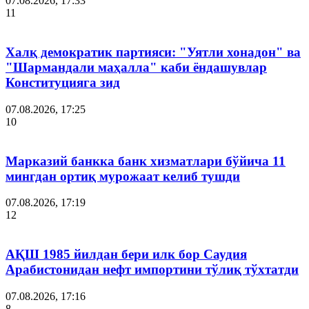
07.08.2026, 17:33
11
Халқ демократик партияси: "Уятли хонадон" ва
"Шармандали маҳалла" каби ёндашувлар
Конституцияга зид
07.08.2026, 17:25
10
Марказий банкка банк хизматлари бўйича 11
мингдан ортиқ мурожаат келиб тушди
07.08.2026, 17:19
12
АҚШ 1985 йилдан бери илк бор Саудия
Арабистонидан нефт импортини тўлиқ тўхтатди
07.08.2026, 17:16
8