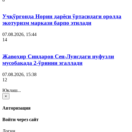
Учқўрғонда Норин дарёси ўртасидаги оролда
экотуризм маркази барпо этилади
07.08.2026, 15:44
14
Жавоҳир Синдаров Сен-Луисдаги нуфузли
мусобақада 2-ўринни эгаллади
07.08.2026, 15:38
12
Юклаш...
×
Авторизация
Войти через сайт
Логин