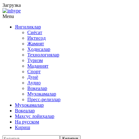
Загрузка
Menu
Янгиликлар
Сиёсат
Иқтисод
Жамият
Ҳодисалар
Технологиялар
Туризм
Маданият
Спорт
Дунё
Аудио
Воқеалар
Муҳокамалар
Пресс-релизлар
Муҳокамалар
Воқеалар
Махсус лойиҳалар
На русском
Кириш