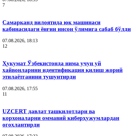
7
Самарқанд вилоятида юк машинаси
кабинасидаги ёнғин инсон ўлимига сабаб бўлди
07.08.2026, 18:13
12
Ҳукумат Ўзбекистонда нима учун уй
ҳайвонларини идентификация қилиш жорий
этилаётганини тушунтирди
07.08.2026, 17:55
11
UZCERT давлат ташкилотлари ва
корхоналарни оммавий киберҳужумлардан
огоҳлантирди