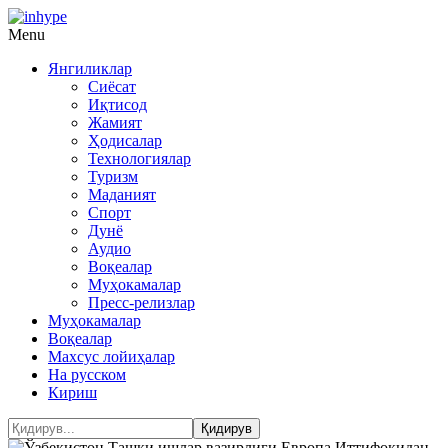
Menu
Янгиликлар
Сиёсат
Иқтисод
Жамият
Ҳодисалар
Технологиялар
Туризм
Маданият
Спорт
Дунё
Аудио
Воқеалар
Муҳокамалар
Пресс-релизлар
Муҳокамалар
Воқеалар
Махсус лойиҳалар
На русском
Кириш