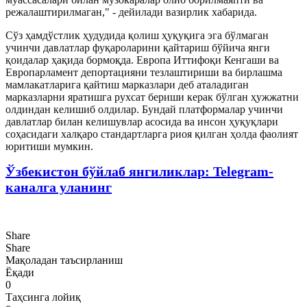
режалаштирилмаган," - дейилади вазирлик хабарида.
Сўз ҳамдўстлик ҳудудида қолиш ҳуқуқига эга бўлмаган
учинчи давлатлар фуқароларини қайтариш бўйича янги
қоидалар ҳақида бормоқда. Европа Иттифоқи Кенгаши ва
Европарламент депортацияни тезлаштириши ва бирлашма
мамлакатларига қайтиш марказлари деб аталадиган
марказларни яратишга рухсат бериши керак бўлган ҳужжатни
олдиндан келишиб олдилар. Бундай платформалар учинчи
давлатлар билан келишувлар асосида ва инсон ҳуқуқлари
соҳасидаги халқаро стандартларга риоя қилган ҳолда фаолият
юритиши мумкин.
Ўзбекистон бўйлаб янгиликлар: Telegram-
каналга уланинг
Share
Share
Мақоладан таъсирланиш
Ёқади
0
Таҳсинга лойиқ