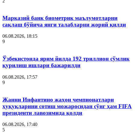
2
Марказий банк биометрик маълумотларни
сақлаш бўйича янги талабларни жорий қилди
06.08.2026, 18:15
9
Ўзбекистонда ярим йилда 192 триллион сўмлик
қурилиш ишлари бажарилди
06.08.2026, 17:57
9
Жанни Инфантино жаҳон чемпионатлари
ҳуқуқларини сотиш можаросидан сўнг ҳам FIFA
президенти лавозимида қолди
06.08.2026, 17:40
5