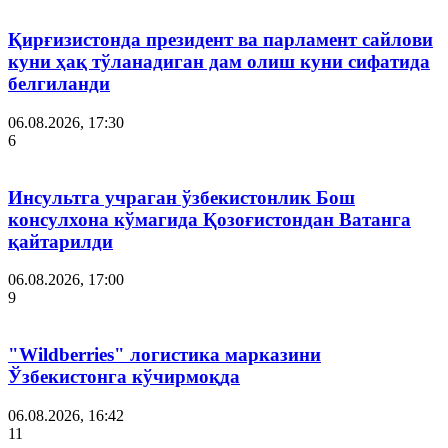
Қирғизистонда президент ва парламент сайлови
куни ҳақ тўланадиган дам олиш куни сифатида
белгиланди
06.08.2026, 17:30
6
Инсультга учраган ўзбекистонлик Бош
консулхона кўмагида Қозоғистондан Ватанга
қайтарилди
06.08.2026, 17:00
9
"Wildberries" логистика марказини
Ўзбекистонга кўчирмоқда
06.08.2026, 16:42
11