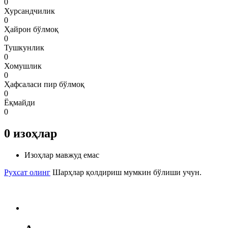
0
Хурсандчилик
0
Ҳайрон бўлмоқ
0
Тушкунлик
0
Хомушлик
0
Ҳафсаласи пир бўлмоқ
0
Ёқмайди
0
0
изоҳлар
Изоҳлар мавжуд емас
Рухсат олинг
Шарҳлар қолдириш мумкин бўлиши учун.