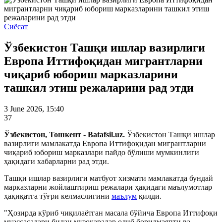
Сиёсат
Ўзбекистон Ташқи ишлар вазирлиги
Европа Иттифоқидан мигрантларни
чиқариб юбориш марказларини
ташкил этиш режаларини рад этди
3 June 2026, 15:40
37
Ўзбекистон, Тошкент - Batafsil.uz
.
Ўзбекистон Ташқи ишлар
вазирлиги мамлакатда Европа Иттифоқидан мигрантларни
чиқариб юбориш марказлари пайдо бўлиши мумкинлиги
ҳақидаги хабарларни рад этди.
Ташқи ишлар вазирлиги матбуот хизмати мамлакатда бундай
марказларни жойлаштириш режалари ҳақидаги маълумотлар
ҳақиқатга тўғри келмаслигини
маълум
қилди.
"Ҳозирда кўриб чиқилаётган масала бўйича Европа Иттифоқи
муассасалари билан музокаралар олиб борилмаяпти ва