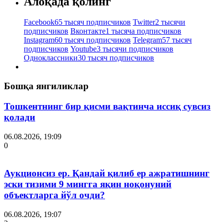
Алоқада қолинг
Facebook
65 тысяч подписчиков
Twitter
2 тысячи
подписчиков
Вконтакте
1 тысяча подписчиков
Instagram
60 тысяч подписчиков
Telegram
57 тысяч
подписчиков
Youtube
3 тысячи подписчиков
Одноклассники
30 тысяч подписчиков
Бошқа янгиликлар
Тошкентнинг бир қисми вақтинча иссиқ сувсиз
қолади
06.08.2026, 19:09
0
Аукционсиз ер. Қандай қилиб ер ажратишнинг
эски тизими 9 мингга яқин ноқонуний
объектларга йўл очди?
06.08.2026, 19:07