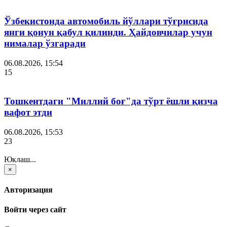
Ўзбекистонда автомобиль йўллари тўғрисида
янги қонун қабул қилинди. Ҳайдовчилар учун
нималар ўзгаради
06.08.2026, 15:54
15
Тошкентдаги "Миллий боғ"да тўрт ёшли қизча
вафот этди
06.08.2026, 15:53
23
Юклаш...
×
Авторизация
Войти через сайт