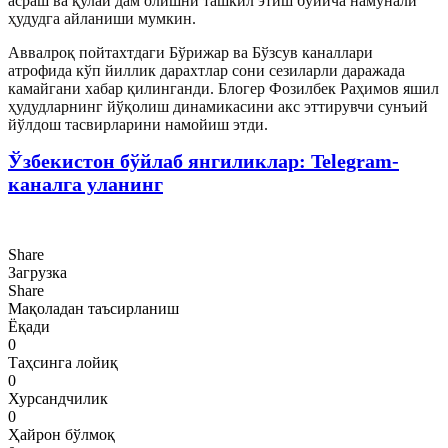
асраш ва қулай дам олишни ташкил этиш бўйича намунали
ҳудудга айланиши мумкин.
Аввалроқ пойтахтдаги Бўрижар ва Бўзсув каналлари
атрофида кўп йиллик дарахтлар сони сезиларли даражада
камайгани хабар қилинганди. Блогер Фозилбек Раҳимов яшил
ҳудудларнинг йўқолиш динамикасини акс эттирувчи сунъий
йўлдош тасвирларини намойиш этди.
Ўзбекистон бўйлаб янгиликлар: Telegram-
каналга уланинг
Share
Загрузка
Share
Мақоладан таъсирланиш
Ёқади
0
Таҳсинга лойиқ
0
Хурсандчилик
0
Ҳайрон бўлмоқ