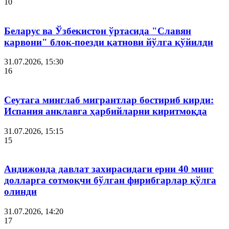
10
Беларус ва Ўзбекистон ўртасида "Славян
карвони" блок-поезди қатнови йўлга қўйилди
31.07.2026, 15:30
16
Сеутага минглаб мигрантлар бостириб кирди:
Испания анклавга ҳарбийларни киритмоқда
31.07.2026, 15:15
15
Андижонда давлат захирасидаги ерни 40 минг
долларга сотмоқчи бўлган фирибгарлар қўлга
олинди
31.07.2026, 14:20
17