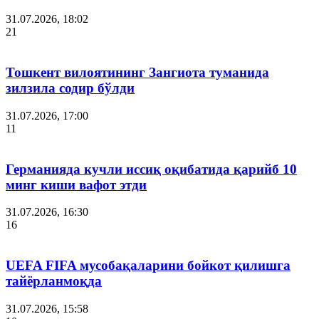
31.07.2026, 18:02
21
Тошкент вилоятининг Зангиота туманида
зилзила содир бўлди
31.07.2026, 17:00
11
Германияда кучли иссиқ оқибатида қарийб 10
минг киши вафот этди
31.07.2026, 16:30
16
UEFA FIFA мусобақаларини бойкот қилишга
тайёрланмоқда
31.07.2026, 15:58