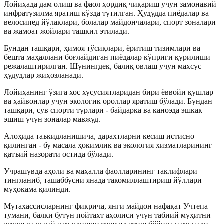
Лойиҳада дам олиш ва фаол ҳордиқ чиқариш учун замонавий
инфратузилма яратиш кўзда тутилган. Ҳудудда пиёдалар ва
велосипед йўлаклари, болалар майдончалари, спорт зоналари
ва жамоат жойлари ташкил этилади.
Бундан ташқари, ҳимоя тўсиқлари, ёритиш тизимлари ва
бешта маҳаллани боғлайдиган пиёдалар кўприги қурилиши
режалаштирилган. Шунингдек, балиқ овлаш учун махсус
ҳудудлар жиҳозланади.
Лойиҳанинг ўзига хос хусусиятларидан бири ёввойи қушлар
ва ҳайвонлар учун экологик ороллар яратиш бўлади. Бундан
ташқари, сув спорти турлари - байдарка ва каноэда эшкак
эшиш учун зоналар мавжуд.
Алоҳида таъкидланишича, дарахтларни кесиш истисно
қилинган - бу масала ҳокимлик ва экология хизматларининг
қатъий назорати остида бўлади.
Учрашувда аҳоли ва маҳалла фаолларининг таклифлари
тингланиб, ташаббусни янада такомиллаштириш йўллари
муҳокама қилинди.
Мутахассисларнинг фикрича, янги майдон нафақат Учтепа
тумани, балки бутун пойтахт аҳолиси учун табиий муҳитни