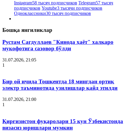
Instagram
58 тысяч подписчиков
Telegram
57 тысяч
подписчиков
Youtube
3 тысячи подписчиков
Одноклассники
30 тысяч подписчиков
Бошқа янгиликлар
Рустам Сагдуллаев "Кинода ҳаёт" халқаро
мукофотига сазовор бўлди
31.07.2026, 21:05
1
Бир ой ичида Тошкентда 18 мингдан ортиқ
электр таъминотида узилишлар қайд этилди
31.07.2026, 21:00
1
Қирғизистон фуқаролари 15 кун Ўзбекистонда
визасиз юришлари мумкин