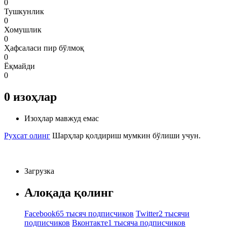
0
Тушкунлик
0
Хомушлик
0
Ҳафсаласи пир бўлмоқ
0
Ёқмайди
0
0
изоҳлар
Изоҳлар мавжуд емас
Рухсат олинг
Шарҳлар қолдириш мумкин бўлиши учун.
Загрузка
Алоқада қолинг
Facebook
65 тысяч подписчиков
Twitter
2 тысячи
подписчиков
Вконтакте
1 тысяча подписчиков