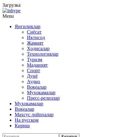
Загрузка
Menu
Янгиликлар
Сиёсат
Иқтисод
Жамият
Ҳодисалар
Технологиялар
Туризм
Маданият
Спорт
Дунё
Аудио
Воқеалар
Муҳокамалар
Пресс-релизлар
Муҳокамалар
Воқеалар
Махсус лойиҳалар
На русском
Кириш