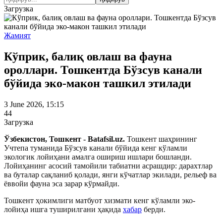
Загрузка
Жамият
Кўприк, балиқ овлаш ва фауна
ороллари. Тошкентда Бўзсув канали
бўйида эко-макон ташкил этилади
3 June 2026, 15:15
44
Загрузка
Ўзбекистон, Тошкент - Batafsil.uz
.
Тошкент шаҳрининг
Учтепа туманида Бўзсув канали бўйида кенг кўламли
экологик лойиҳани амалга ошириш ишлари бошланди.
Лойиҳанинг асосий тамойили табиатни асрашдир: дарахтлар
ва буталар сақланиб қолади, янги кўчатлар экилади, рельеф ва
ёввойи фауна эса зарар кўрмайди.
Тошкент ҳокимлиги матбуот хизмати кенг кўламли эко-
лойиҳа ишга туширилгани ҳақида
хабар
берди.