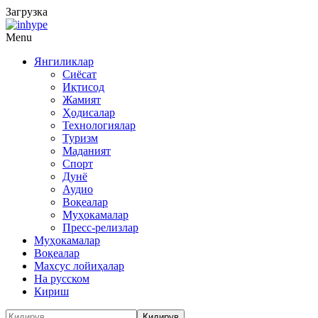
Загрузка
Menu
Янгиликлар
Сиёсат
Иқтисод
Жамият
Ҳодисалар
Технологиялар
Туризм
Маданият
Спорт
Дунё
Аудио
Воқеалар
Муҳокамалар
Пресс-релизлар
Муҳокамалар
Воқеалар
Махсус лойиҳалар
На русском
Кириш