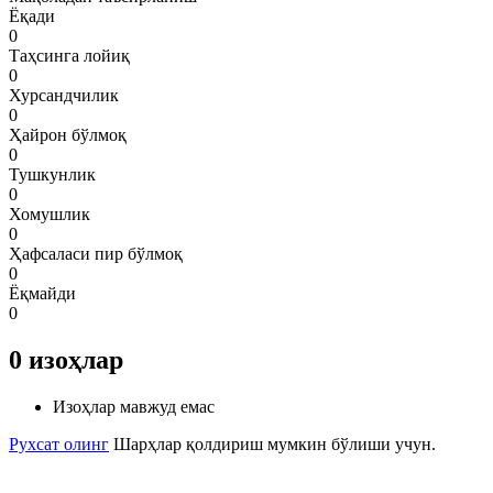
Ёқади
0
Таҳсинга лойиқ
0
Хурсандчилик
0
Ҳайрон бўлмоқ
0
Тушкунлик
0
Хомушлик
0
Ҳафсаласи пир бўлмоқ
0
Ёқмайди
0
0
изоҳлар
Изоҳлар мавжуд емас
Рухсат олинг
Шарҳлар қолдириш мумкин бўлиши учун.