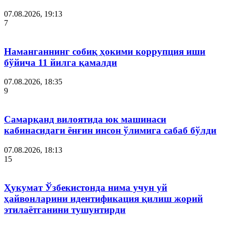
07.08.2026, 19:13
7
Наманганнинг собиқ ҳокими коррупция иши
бўйича 11 йилга қамалди
07.08.2026, 18:35
9
Самарқанд вилоятида юк машинаси
кабинасидаги ёнғин инсон ўлимига сабаб бўлди
07.08.2026, 18:13
15
Ҳукумат Ўзбекистонда нима учун уй
ҳайвонларини идентификация қилиш жорий
этилаётганини тушунтирди