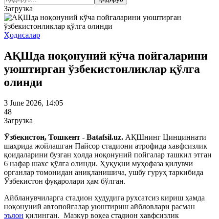
Загрузка
Ҳодисалар
АҚШда ноқонуний кўча пойгаларини
уюштирган ўзбекистонликлар қўлга
олинди
3 June 2026, 14:05
48
Загрузка
Ўзбекистон, Тошкент - Batafsil.uz.
АҚШнинг Цинциннати
шаҳрида жойлашган Пайcор стадиони атрофида хавфсизлик
қоидаларини бузган ҳолда ноқонуний пойгалар ташкил этган
6 нафар шахс қўлга олинди. Ҳуқуқни муҳофаза қилувчи
органлар томонидан аниқланишича, ушбу гуруҳ таркибида
Ўзбекистон фуқаролари ҳам бўлган.
Айбланувчиларга стадион ҳудудига рухсатсиз кириш ҳамда
ноқонуний автопойгалар уюштириш айбловлари расман
эълон
қилинган. Мазкур воқеа стадион хавфсизлик