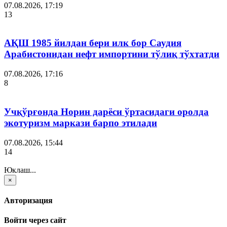
07.08.2026, 17:19
13
АҚШ 1985 йилдан бери илк бор Саудия
Арабистонидан нефт импортини тўлиқ тўхтатди
07.08.2026, 17:16
8
Учқўрғонда Норин дарёси ўртасидаги оролда
экотуризм маркази барпо этилади
07.08.2026, 15:44
14
Юклаш...
×
Авторизация
Войти через сайт