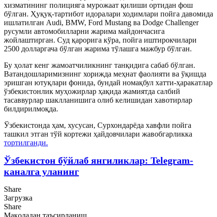
хизматининг полицияга мурожаат қилиши ортидан фош
бўлган. Ҳуқуқ-тартибот идоралари ходимлари пойга давомида
ишлатилган Audi, BMW, Ford Mustang ва Dodge Challenger
русумли автомобилларни жарима майдончасига
жойлаштирган. Суд қарорига кўра, пойга иштирокчилари
2500 долларгача бўлган жарима тўлашга мажбур бўлган.
Бу ҳолат кенг жамоатчиликнинг танқидига сабаб бўлган.
Ватандошларимизнинг хорижда меҳнат фаолияти ва ўқишда
эришган ютуқлари фонида, бундай номақбул хатти-ҳаракатлар
ўзбекистонлик муҳожирлар ҳақида жамиятда салбий
тасаввурлар шаклланишига олиб келишидан хавотирлар
билдирилмоқда.
Ўзбекистонда ҳам, хусусан, Сурхондарёда хавфли пойга
ташкил этган тўй кортежи ҳайдовчилари жавобгарликка
тортилганди.
Ўзбекистон бўйлаб янгиликлар: Telegram-
каналга уланинг
Share
Загрузка
Share
Мақоладан таъсирланиш