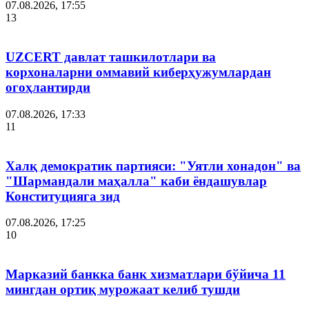
07.08.2026, 17:55
13
UZCERT давлат ташкилотлари ва
корхоналарни оммавий киберҳужумлардан
огоҳлантирди
07.08.2026, 17:33
11
Халқ демократик партияси: "Уятли хонадон" ва
"Шармандали маҳалла" каби ёндашувлар
Конституцияга зид
07.08.2026, 17:25
10
Марказий банкка банк хизматлари бўйича 11
мингдан ортиқ мурожаат келиб тушди