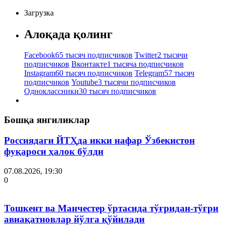
Загрузка
Алоқада қолинг
Facebook
65 тысяч подписчиков
Twitter
2 тысячи
подписчиков
Вконтакте
1 тысяча подписчиков
Instagram
60 тысяч подписчиков
Telegram
57 тысяч
подписчиков
Youtube
3 тысячи подписчиков
Одноклассники
30 тысяч подписчиков
Бошқа янгиликлар
Россиядаги ЙТҲда икки нафар Ўзбекистон
фуқароси ҳалок бўлди
07.08.2026, 19:30
0
Тошкент ва Манчестер ўртасида тўғридан-тўғри
авиақатновлар йўлга қўйилади