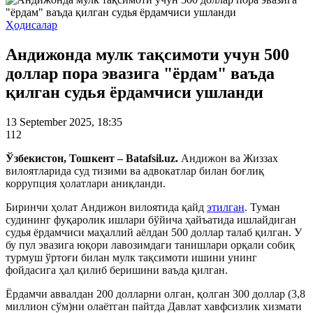
Ҳодисалар
Андижонда мулк тақсимоти учун 500
доллар пора эвазига "ёрдам" ваъда
қилган судья ёрдамчиси ушланди
13 September 2025, 18:35
112
Ўзбекистон, Тошкент – Batafsil.uz.
Андижон ва Жиззах
вилоятларида суд тизими ва адвокатлар билан боғлиқ
коррупция ҳолатлари аниқланди.
Биринчи ҳолат Андижон вилоятида қайд
этилган
. Туман
судининг фуқаролик ишлари бўйича ҳайъатида ишлайдиган
судья ёрдамчиси маҳаллий аёлдан 500 доллар талаб қилган. У
бу пул эвазига юқори лавозимдаги танишлари орқали соби
қ
турмуш ўртоғи билан мулк тақсимоти ишини унинг
фойдасига ҳал қилиб беришини ваъда қилган.
Ёрдамчи аввалдан 200 долларни олган, қолган 300 доллар (3,8
миллион сўм)ни олаётган пайтда Давлат хавфсизлик хизмати