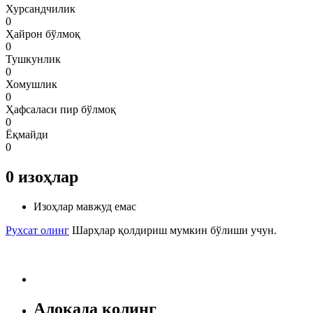
Хурсандчилик
0
Ҳайрон бўлмоқ
0
Тушкунлик
0
Хомушлик
0
Ҳафсаласи пир бўлмоқ
0
Ёқмайди
0
0
изоҳлар
Изоҳлар мавжуд емас
Рухсат олинг
Шарҳлар қолдириш мумкин бўлиши учун.
Алоқада қолинг