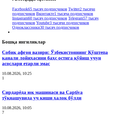
Facebook
65 тысяч подписчиков
Twitter
2 тысячи
подписчиков
Вконтакте
1 тысяча подписчиков
Instagram
60 тысяч подписчиков
Telegram
57 тысяч
подписчиков
Youtube
3 тысячи подписчиков
Одноклассники
30 тысяч подписчиков
Бошқа янгиликлар
Собиқ афғон вазири: Ўзбекистоннинг Қўштепа
канали лойиҳасини баҳс остига қўйиш учун
асослари етарли эмас
10.08.2026, 10:25
1
Сирдарёда юк машинаси ва Captiva
тўқнашувида уч киши ҳалок бўлди
10.08.2026, 10:05
7