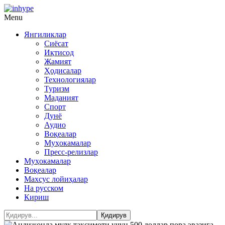
Menu
Янгиликлар
Сиёсат
Иқтисод
Жамият
Ҳодисалар
Технологиялар
Туризм
Маданият
Спорт
Дунё
Аудио
Воқеалар
Муҳокамалар
Пресс-релизлар
Муҳокамалар
Воқеалар
Махсус лойиҳалар
На русском
Кириш