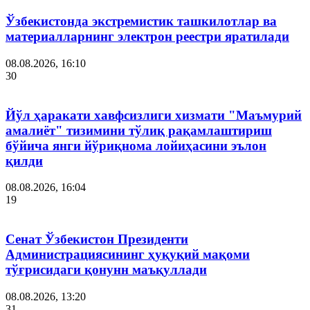
Ўзбекистонда экстремистик ташкилотлар ва
материалларнинг электрон реестри яратилади
08.08.2026, 16:10
30
Йўл ҳаракати хавфсизлиги хизмати "Маъмурий
амалиёт" тизимини тўлиқ рақамлаштириш
бўйича янги йўриқнома лойиҳасини эълон
қилди
08.08.2026, 16:04
19
Сенат Ўзбекистон Президенти
Администрациясининг ҳуқуқий мақоми
тўғрисидаги қонунн маъқуллади
08.08.2026, 13:20
31