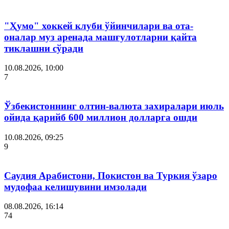
"Ҳумо" хоккей клуби ўйинчилари ва ота-
оналар муз аренада машғулотларни қайта
тиклашни сўради
10.08.2026, 10:00
7
Ўзбекистоннинг олтин-валюта захиралари июль
ойида қарийб 600 миллион долларга ошди
10.08.2026, 09:25
9
Саудия Арабистони, Покистон ва Туркия ўзаро
мудофаа келишувини имзолади
08.08.2026, 16:14
74