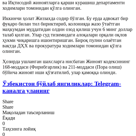
ва Иқтисодий жиноятларга қарши курашиш департаменти
ходимлари томонидан қўлга олинган.
Иккинчи ҳолат Жиззахда содир бўл
ган
. Бу ерда адвокат бир
фуқаро билан тил бириктириб, колонияда жазо ўтаётган
маҳкум
дан
муддатидан олдин озод қилиш учун 6 минг доллар
талаб қил
ган
. Улар суд тизимидаги алоқалари орқали оқлов
ҳукми чиқаришга ишонтиришган. Бироқ пулни олаётган
вақтда
Д
ҲХ ва прокуратура ходимлари томонидан қўлга
олин
ган
.
Ҳозирда ушланган шахсларга нисбатан Жиноят кодексининг
168-моддаси (Фирибгарлик) ва 211-моддаси (Пора олиш)
бўйича жиноят иши қўзғатилиб, улар қамоққа олинди.
Ўзбекистон бўйлаб янгиликлар: Telegram-
каналга уланинг
Share
Share
Мақоладан таъсирланиш
Ёқади
0
Таҳсинга лойиқ
0