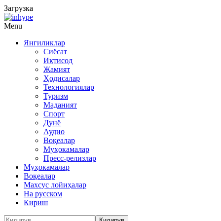
Загрузка
Menu
Янгиликлар
Сиёсат
Иқтисод
Жамият
Ҳодисалар
Технологиялар
Туризм
Маданият
Спорт
Дунё
Аудио
Воқеалар
Муҳокамалар
Пресс-релизлар
Муҳокамалар
Воқеалар
Махсус лойиҳалар
На русском
Кириш