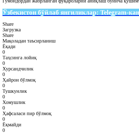
Гумондордан жабрланган фуқароларни аниқлаш бўйича қўшимч
Ўзбекистон бўйлаб янгиликлар:
Telegram-ка
Share
Загрузка
Share
Мақоладан таъсирланиш
Ёқади
0
Таҳсинга лойиқ
0
Хурсандчилик
0
Ҳайрон бўлмоқ
0
Тушкунлик
0
Хомушлик
0
Ҳафсаласи пир бўлмоқ
0
Ёқмайди
0