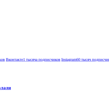
ков
Вконтакте
1 тысяча подписчиков
Instagram
60 тысяч подписчи
олади