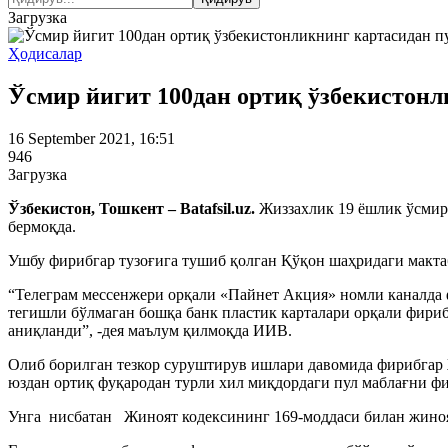
Загрузка
Ҳодисалар
Ўсмир йигит 100дан ортиқ ўзбекистонл
16 September 2021, 16:51
946
Загрузка
Ўзбекистон, Тошкент – Batafsil.uz.
Жиззахлик 19 ёшлик ўсмир 
бермоқда.
Ушбу фирибгар тузоғига тушиб қолган Қўқон шаҳридаги макта
“Телеграм мессенжери орқали «Пайнет Акция» номли каналда ф
тегишли бўлмаган бошқа банк пластик карталари орқали фири
аниқланди”, -дея маълум қилмоқда ИИВ.
Олиб борилган тезкор суруштирув ишлари давомида фирибгар Ж
юздан ортиқ фуқародан турли хил миқдордаги пул маблағни ф
Унга нисбатан Жиноят кодексининг 169-моддаси билан жиноят