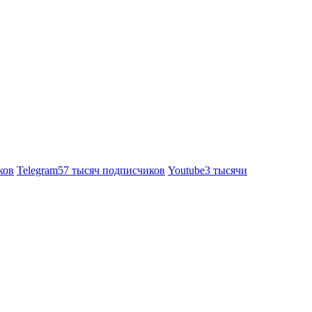
ков
Telegram
57 тысяч подписчиков
Youtube
3 тысячи