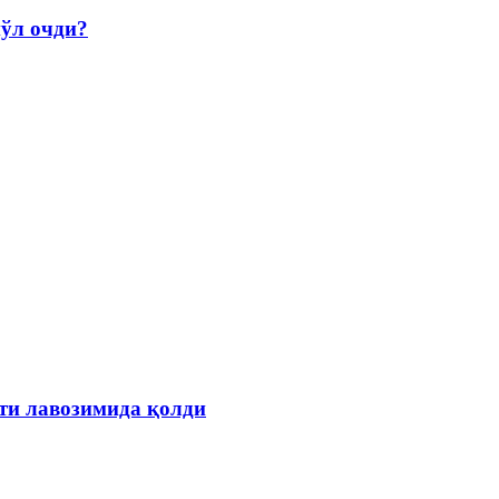
йўл очди?
ти лавозимида қолди