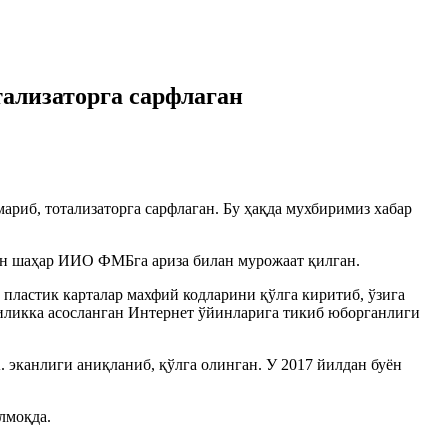
тализаторга сарфлаган
риб, тотализаторга сарфлаган. Бу ҳақда мухбиримиз хабар
он шаҳар ИИО ФМБга ариза билан мурожаат қилган.
 пластик карталар махфий кодларини қўлга киритиб, ўзига
чиликка асосланган Интернет ўйинларига тикиб юборганлиги
 эканлиги аниқланиб, қўлга олинган. У 2017 йилдан буён
лмоқда.