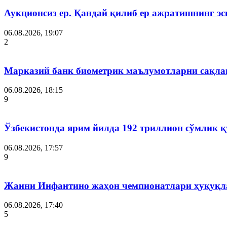
Аукционсиз ер. Қандай қилиб ер ажратишнинг эс
06.08.2026, 19:07
2
Марказий банк биометрик маълумотларни сақла
06.08.2026, 18:15
9
Ўзбекистонда ярим йилда 192 триллион сўмлик
06.08.2026, 17:57
9
Жанни Инфантино жаҳон чемпионатлари ҳуқуқла
06.08.2026, 17:40
5