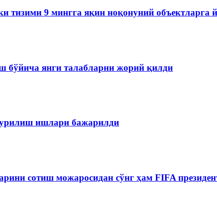
ки тизими 9 мингга яқин ноқонуний объектларга 
ш бўйича янги талабларни жорий қилди
 қурилиш ишлари бажарилди
рини сотиш можаросидан сўнг ҳам FIFA президен