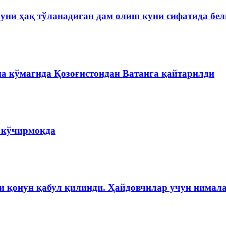
куни ҳақ тўланадиган дам олиш куни сифатида бе
на кўмагида Қозоғистондан Ватанга қайтарилди
а кўчирмоқда
и қонун қабул қилинди. Ҳайдовчилар учун нимала