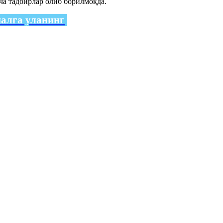
а тадбирлар олиб борилмоқда.
налга уланинг