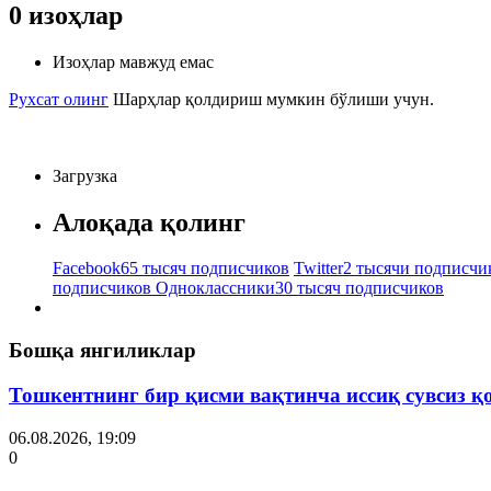
0
изоҳлар
Изоҳлар мавжуд емас
Рухсат олинг
Шарҳлар қолдириш мумкин бўлиши учун.
Загрузка
Алоқада қолинг
Facebook
65 тысяч подписчиков
Twitter
2 тысячи подписчи
подписчиков
Одноклассники
30 тысяч подписчиков
Бошқа янгиликлар
Тошкентнинг бир қисми вақтинча иссиқ сувсиз қ
06.08.2026, 19:09
0