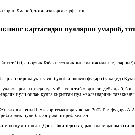
икнинг картасидан пулларни ўмариб, то
йигит 100дан ортиқ ўзбекистонликнинг картасидан пулларни ўма
блардан бирида ўқитувчи бўлиб ишловчи фуқаро бу ҳақида Қўқ
уқароларга акцияда пул маблағи ютиб олдингиз деб алдаб, банк
бгарлик йўли билан қўлга киритган пул маблағларини таваккал
иззах вилояти Пахтакор туманида яшовчи 2002 й.т. фуқаро А.А.
ирибгарлик йўли билан ўзлаштириб келган.
 иши қўзғатилган. Дастлабки тергов ҳаракатлари давом эттири