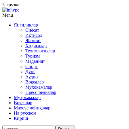
Загрузка
Menu
Янгиликлар
Сиёсат
Иқтисод
Жамият
Ҳодисалар
Технологиялар
Туризм
Маданият
Спорт
Дунё
Аудио
Воқеалар
Муҳокамалар
Пресс-релизлар
Муҳокамалар
Воқеалар
Махсус лойиҳалар
На русском
Кириш