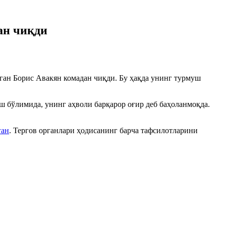
ан чиқди
нган Борис Авакян комадан чиқди. Бу ҳақда унинг турмуш
ш бўлимида, унинг аҳволи барқарор оғир деб баҳоланмоқда.
ган
. Тергов органлари ҳодисанинг барча тафсилотларини