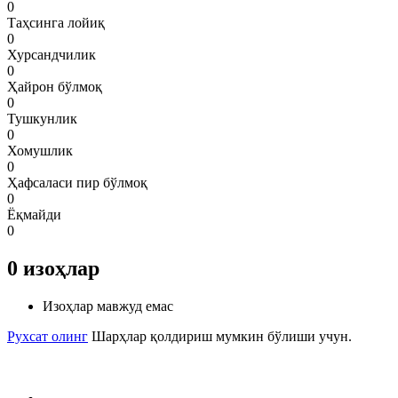
0
Таҳсинга лойиқ
0
Хурсандчилик
0
Ҳайрон бўлмоқ
0
Тушкунлик
0
Хомушлик
0
Ҳафсаласи пир бўлмоқ
0
Ёқмайди
0
0
изоҳлар
Изоҳлар мавжуд емас
Рухсат олинг
Шарҳлар қолдириш мумкин бўлиши учун.