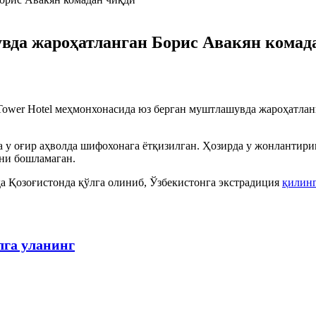
вда жароҳатланган Борис Авакян комад
 Tower Hotel меҳмонхонасида юз берган муштлашувда жароҳатла
а у оғир аҳволда шифохонага ётқизилган. Ҳозирда у жонлантири
ни бошламаган.
 Қозоғистонда қўлга олиниб, Ўзбекистонга экстрадиция
қилин
лга уланинг