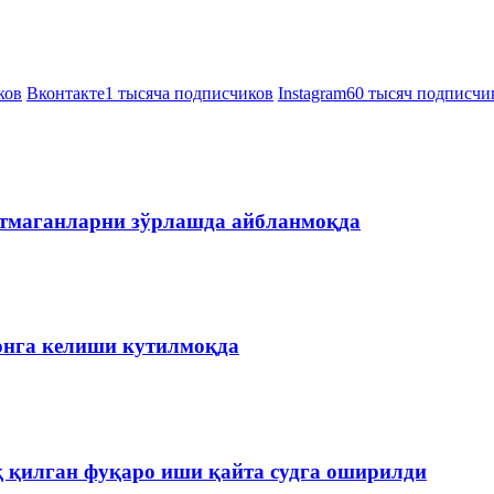
ков
Вконтакте
1 тысяча подписчиков
Instagram
60 тысяч подписчи
етмаганларни зўрлашда айбланмоқда
онга келиши кутилмоқда
қ қилган фуқаро иши қайта судга оширилди