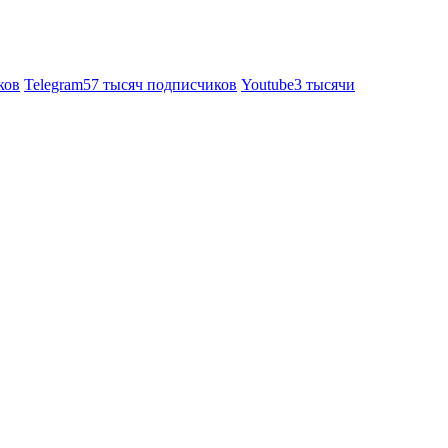
ков
Telegram
57 тысяч подписчиков
Youtube
3 тысячи