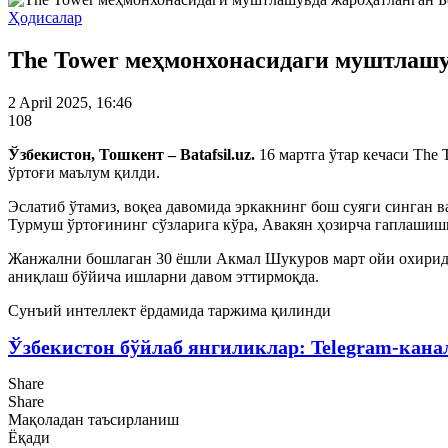
Ҳодисалар
The Tower меҳмонхонасидаги муштлашу
2 April 2025, 16:46
108
Ўзбекистон, Тошкент – Batafsil.uz.
16 мартга ўтар кечаси The
ўртоғи маълум қилди.
Эслатиб ўтамиз, воқеа давомида эркакнинг бош суяги синган в
Турмуш ўртоғининг сўзларига кўра, Авакян ҳозирча гаплашиш
Жанжални бошлаган 30 ёшли Акмал Шукуров март ойи охирида
аниқлаш бўйича ишларни давом эттирмоқда.
Сунъий интеллект ёрдамида таржима қилинди
Ўзбекистон бўйлаб янгиликлар: Telegram-кана
Share
Share
Мақоладан таъсирланиш
Ёқади