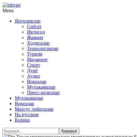
Menu
Янгиликлар
Сиёсат
Иқтисод
Жамият
Ҳодисалар
Технологиялар
Туризм
Маданият
Спорт
Дунё
Аудио
Воқеалар
Муҳокамалар
Пресс-релизлар
Муҳокамалар
Воқеалар
Махсус лойиҳалар
На русском
Кириш