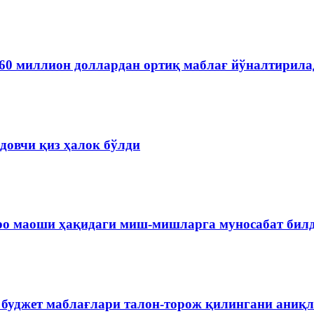
60 миллион доллардан ортиқ маблағ йўналтирила
довчи қиз ҳалок бўлди
ро маоши ҳақидаги миш-мишларга муносабат бил
 буджет маблағлари талон-торож қилингани аниқ