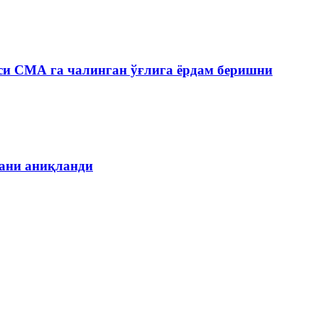
си СМА га чалинган ўғлига ёрдам беришни
гани аниқланди