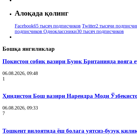
Алоқада қолинг
Facebook
65 тысяч подписчиков
Twitter
2 тысячи подписчи
подписчиков
Одноклассники
30 тысяч подписчиков
Бошқа янгиликлар
Покистон собиқ вазири Буюк Британияда вояга 
06.08.2026, 09:48
1
Ҳиндистон Бош вазири Нарендра Моди Ўзбекист
06.08.2026, 09:33
7
Тошкент вилоятида ёш болага уятсиз-бузуқ қили