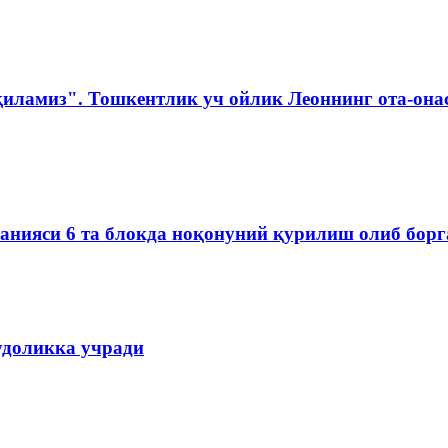
қиламиз". Тошкентлик уч ойлик Леоннинг ота-она
мпанияси 6 та блокда ноқонуний қурилиш олиб бор
удоликка учради