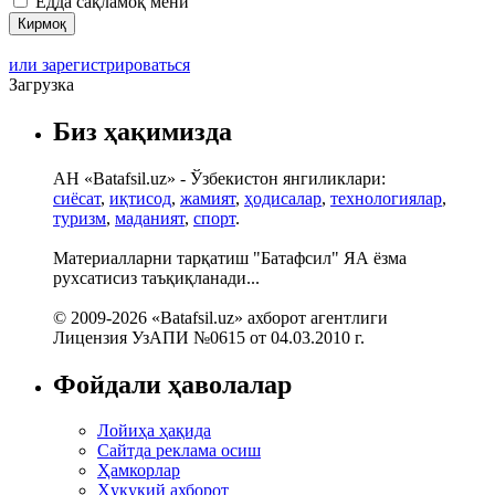
Ёдда сақламоқ мени
или зарегистрироваться
Загрузка
Биз ҳақимизда
АН «Batafsil.uz» - Ўзбекистон янгиликлари:
сиёсат
,
иқтисод
,
жамият
,
ҳодисалар
,
технологиялар
,
туризм
,
маданият
,
спорт
.
Материалларни тарқатиш "Батафсил" ЯА ёзма
рухсатисиз таъқиқланади...
© 2009-2026 «Batafsil.uz» ахборот агентлиги
Лицензия УзАПИ №0615 от 04.03.2010 г.
Фойдали ҳаволалар
Лойиҳа ҳақида
Сайтда реклама осиш
Ҳамкорлар
Ҳуқуқий ахборот