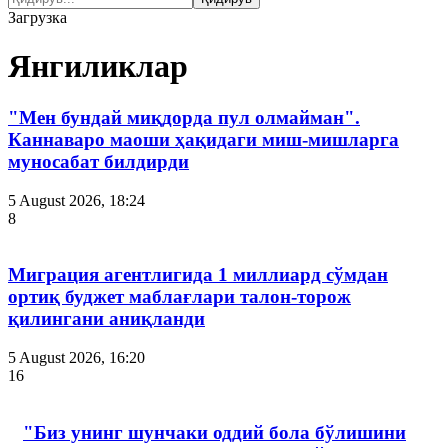
Загрузка
Янгиликлар
"Мен бундай миқдорда пул олмайман".
Каннаваро маоши ҳақидаги миш-мишларга
муносабат билдирди
5 August 2026, 18:24
8
Миграция агентлигида 1 миллиард сўмдан
ортиқ буджет маблағлари талон-торож
қилингани аниқланди
5 August 2026, 16:20
16
"Биз унинг шунчаки оддий бола бўлишини