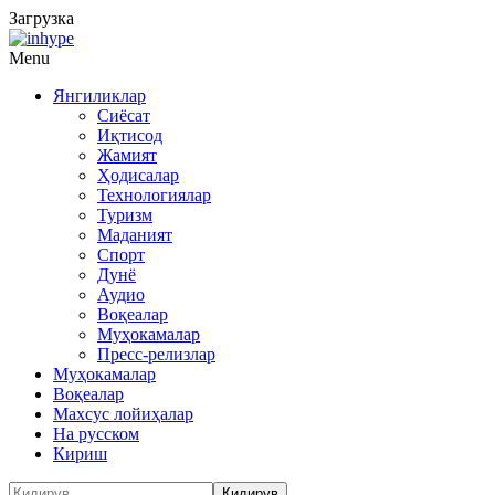
Загрузка
Menu
Янгиликлар
Сиёсат
Иқтисод
Жамият
Ҳодисалар
Технологиялар
Туризм
Маданият
Спорт
Дунё
Аудио
Воқеалар
Муҳокамалар
Пресс-релизлар
Муҳокамалар
Воқеалар
Махсус лойиҳалар
На русском
Кириш