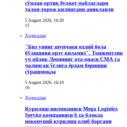
сўмдан ортиқ буджет маблағлари
талон-торож қилингани аниқланди
5 August 2026, 16:20
15
Ҳодисалар
"Биз унинг шунчаки оддий бола
бўлишини орзу қиламиз". Тошкентлик
уч ойлик Леоннинг ота-онаси СМА га
чалинган ўғлига ёрдам беришни
сўрашмоқда
5 August 2026, 16:10
16
Ҳодисалар
Қурилиш инспекцияси Мega Logistics
Service компанияси 6 та блокда
ноқонуний қурилиш олиб боргани