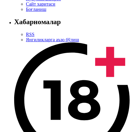
Сайт харитаси
Боғланиш
Хабарномалар
RSS
Янгиликларга аъзо бўлиш