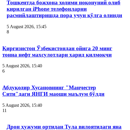
Тошкентда божхона ходими ноқонуний олиб
кирилган iPhone телефонларни
расмийлаштиришда пора учун қўлга олинди
5 August 2026, 15:45
8
Қирғизистон Ўзбекистондан ойига 20 минг
тонна нефт маҳсулотлари харид қилмоқчи
5 August 2026, 15:40
6
Абдуқодир Хусановнинг "Манчестер
Сити"даги ЯНГИ маоши маълум бўлди
5 August 2026, 15:40
11
Дрон ҳужуми ортидан Тула вилоятидаги яна