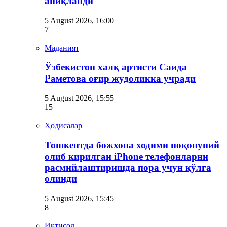
аниқланди
5 August 2026, 16:00
7
Маданият
Ўзбекистон халқ артисти Саида
Раметова оғир жудоликка учради
5 August 2026, 15:55
15
Ҳодисалар
Тошкентда божхона ходими ноқонуний
олиб кирилган iPhone телефонларни
расмийлаштиришда пора учун қўлга
олинди
5 August 2026, 15:45
8
Иқтисод