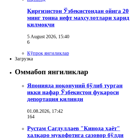
Қирғизистон Ўзбекистондан ойига 20
минг тонна нефт маҳсулотлари харид
қилмоқчи
5 August 2026, 15:40
6
Кўпроқ янгиликлар
Загрузка
Оммабоп янгиликлар
Японияда ноқонуний бўлиб турган
икки нафар Ўзбекистон фуқароси
депортация қилинди
01.08.2026, 17:42
164
Рустам Сагдуллаев "Кинода ҳаёт"
халқаро мукофотига сазовор бўлди