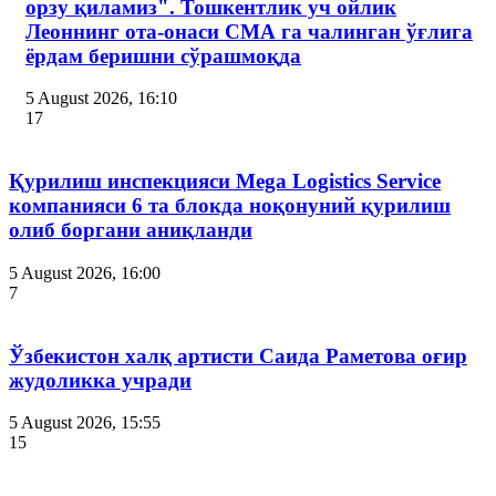
орзу қиламиз". Тошкентлик уч ойлик
Леоннинг ота-онаси СМА га чалинган ўғлига
ёрдам беришни сўрашмоқда
5 August 2026, 16:10
17
Қурилиш инспекцияси Мega Logistics Service
компанияси 6 та блокда ноқонуний қурилиш
олиб боргани аниқланди
5 August 2026, 16:00
7
Ўзбекистон халқ артисти Саида Раметова оғир
жудоликка учради
5 August 2026, 15:55
15