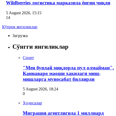
Wildberries логистика марказида ёнғин чиқди
5 August 2026, 15:15
14
Кўпроқ янгиликлар
Загрузка
Сўнгги янгиликлар
Спорт
"Мен бундай миқдорда пул олмайман".
Каннаваро маоши ҳақидаги миш-
мишларга муносабат билдирди
5 August 2026, 18:24
0
Ҳодисалар
Миграция агентлигида 1 миллиард