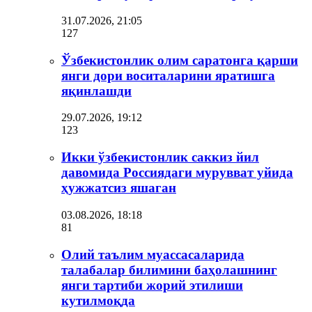
31.07.2026, 21:05
127
Ўзбекистонлик олим саратонга қарши
янги дори воситаларини яратишга
яқинлашди
29.07.2026, 19:12
123
Икки ўзбекистонлик саккиз йил
давомида Россиядаги мурувват уйида
ҳужжатсиз яшаган
03.08.2026, 18:18
81
Олий таълим муассасаларида
талабалар билимини баҳолашнинг
янги тартиби жорий этилиши
кутилмоқда